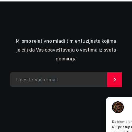
Mi smo relativno mladi tim entuzijasta kojima
je cilj da Vas obaveštavaju o vestima iz sveta
gejminga
>
Da bismo pru
i/ili prist