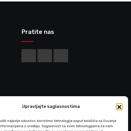
Pratite nas
Upravljajte saglasnostima
žili najbolje iskustvo, koristimo tehnologije poput kolačića za čuvanje
up informacijama o uređaju. Saglasnost sa ovim tehnologijama će nam