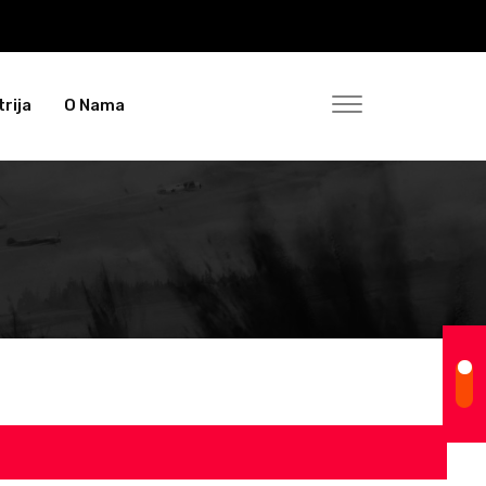
rija
O Nama