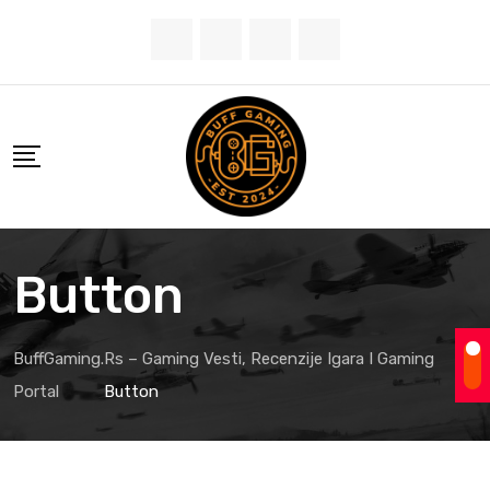
Button
BuffGaming.rs – Gaming Vesti, Recenzije Igara I Gaming
Portal
Button