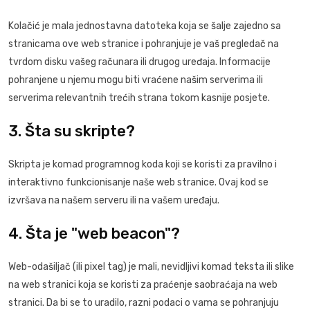
Kolačić je mala jednostavna datoteka koja se šalje zajedno sa
stranicama ove web stranice i pohranjuje je vaš pregledač na
tvrdom disku vašeg računara ili drugog uređaja. Informacije
pohranjene u njemu mogu biti vraćene našim serverima ili
serverima relevantnih trećih strana tokom kasnije posjete.
3. Šta su skripte?
Skripta je komad programnog koda koji se koristi za pravilno i
interaktivno funkcionisanje naše web stranice. Ovaj kod se
izvršava na našem serveru ili na vašem uređaju.
4. Šta je "web beacon"?
Web-odašiljač (ili pixel tag) je mali, nevidljivi komad teksta ili slike
na web stranici koja se koristi za praćenje saobraćaja na web
stranici. Da bi se to uradilo, razni podaci o vama se pohranjuju