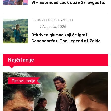
VI – Extended Look stiže 27. avgusta,
ali prvo na Netflix
,
FILMOVI I SERIJE
VESTI
7 Augusta, 2026
Otkriven glumac koji će igrati
Ganondorfa u The Legend of Zelda
filmu
Najčitanije
Filmovi i serije