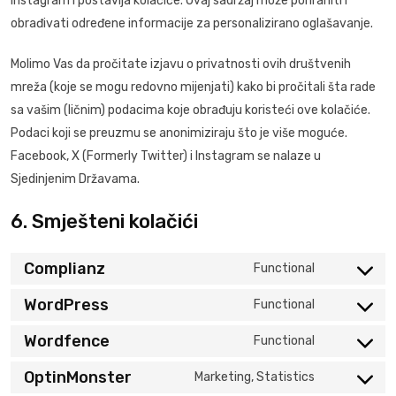
Instagram i postavlja kolačiće. Ovaj sadržaj može pohraniti i
obrađivati određene informacije za personalizirano oglašavanje.
Molimo Vas da pročitate izjavu o privatnosti ovih društvenih
mreža (koje se mogu redovno mijenjati) kako bi pročitali šta rade
sa vašim (ličnim) podacima koje obrađuju koristeći ove kolačiće.
Podaci koji se preuzmu se anonimiziraju što je više moguće.
Facebook, X (Formerly Twitter) i Instagram se nalaze u
Sjedinjenim Državama.
6. Smješteni kolačići
Complianz
Functional
Consent
to
WordPress
Functional
Consent
service
to
Wordfence
Functional
complianz
Consent
service
to
OptinMonster
Marketing, Statistics
wordpress
Consent