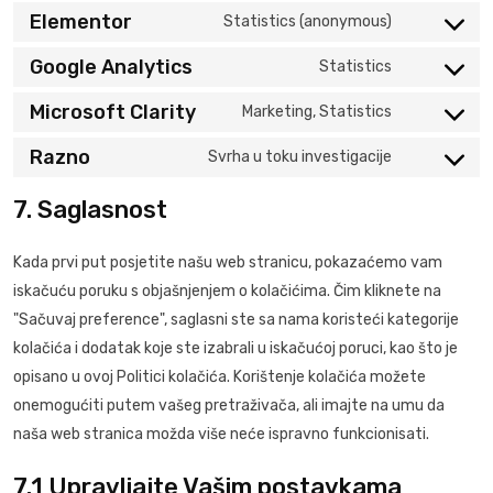
service
to
Elementor
Statistics (anonymous)
wordfence
Consent
service
to
Google Analytics
Statistics
optinmonst
Consent
service
to
Microsoft Clarity
Marketing, Statistics
elementor
Consent
service
to
Razno
Svrha u toku investigacije
google-
Consent
service
analytics
to
7. Saglasnost
microsoft-
service
clarity
razno
Kada prvi put posjetite našu web stranicu, pokazaćemo vam
iskačuću poruku s objašnjenjem o kolačićima. Čim kliknete na
"Sačuvaj preference", saglasni ste sa nama koristeći kategorije
kolačića i dodatak koje ste izabrali u iskačućoj poruci, kao što je
opisano u ovoj Politici kolačića. Korištenje kolačića možete
onemogućiti putem vašeg pretraživača, ali imajte na umu da
naša web stranica možda više neće ispravno funkcionisati.
7.1 Upravljajte Vašim postavkama