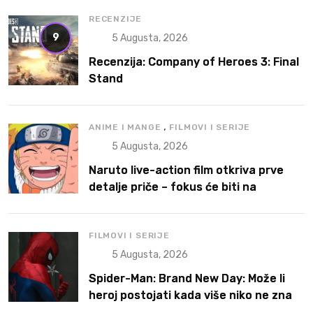
RECENZIJE
9
5 Augusta, 2026
Recenzija: Company of Heroes 3: Final
Stand
,
ANIME I MANGE
FILMOVI I SERIJE
5 Augusta, 2026
Naruto live-action film otkriva prve
detalje priče – fokus će biti na
Narutoovoj borbi da pronađe svoje
mesto
FILMOVI I SERIJE
5 Augusta, 2026
Spider-Man: Brand New Day: Može li
heroj postojati kada više niko ne zna
ko je on?