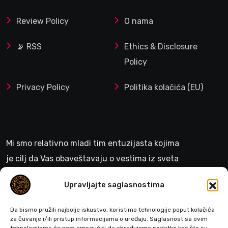
Review Policy
O nama
📡 RSS
Ethics & Disclosure
Policy
Privacy Policy
Politika kolačića (EU)
Mi smo relativno mladi tim entuzijasta kojima
je cilj da Vas obaveštavaju o vestima iz sveta
gejminga
Upravljajte saglasnostima
>
Da bismo pružili najbolje iskustvo, koristimo tehnologije poput kolačića
za čuvanje i/ili pristup informacijama o uređaju. Saglasnost sa ovim