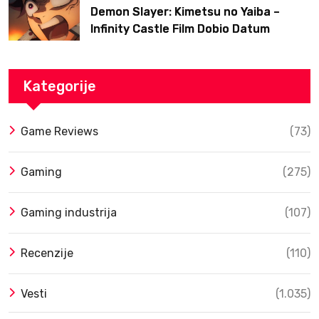
Demon Slayer: Kimetsu no Yaiba –
Infinity Castle Film Dobio Datum
Izlaska u SAD Uz Spektakularan Trejler
Kategorije
Game Reviews
(73)
Gaming
(275)
Gaming industrija
(107)
Recenzije
(110)
Vesti
(1.035)