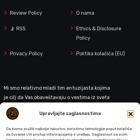
Review Policy
O nama
📡 RSS
Ethics & Disclosure
Policy
Privacy Policy
Politika kolačića (EU)
Mi smo relativno mladi tim entuzijasta kojima
je cilj da Vas obaveštavaju o vestima iz sveta
gejminga
Upravljajte saglasnostima
>
Da bismo pružili najbolje iskustvo, koristimo tehnologije poput kolačića
za čuvanje i/ili pristup informacijama o uređaju. Saglasnost sa ovim