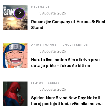
RECENZIJE
9
5 Augusta, 2026
Recenzija: Company of Heroes 3: Final
Stand
,
ANIME I MANGE
FILMOVI I SERIJE
5 Augusta, 2026
Naruto live-action film otkriva prve
detalje priče – fokus će biti na
Narutoovoj borbi da pronađe svoje
mesto
FILMOVI I SERIJE
5 Augusta, 2026
Spider-Man: Brand New Day: Može li
heroj postojati kada više niko ne zna
ko je on?