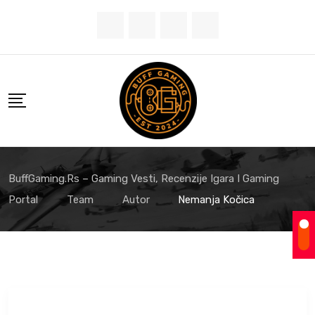
Skip
to
content
BuffGaming.rs – Gaming Vesti, Recenzije Igara I Gaming
Portal
Team
Autor
Nemanja Kočica