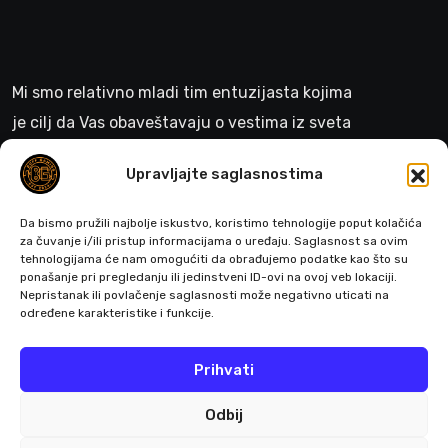
Mi smo relativno mladi tim entuzijasta kojima
je cilj da Vas obaveštavaju o vestima iz sveta
gejminga
Upravljajte saglasnostima
>
Da bismo pružili najbolje iskustvo, koristimo tehnologije poput kolačića
za čuvanje i/ili pristup informacijama o uređaju. Saglasnost sa ovim
tehnologijama će nam omogućiti da obrađujemo podatke kao što su
ponašanje pri pregledanju ili jedinstveni ID-ovi na ovoj veb lokaciji.
Pratite nas
Nepristanak ili povlačenje saglasnosti može negativno uticati na
određene karakteristike i funkcije.
Prihvati
Odbij