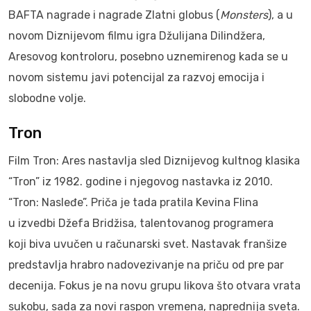
BAFTA nagrade i nagrade Zlatni globus (
Monsters
), a u
novom Diznijevom filmu igra Džulijana Dilindžera,
Aresovog kontroloru, posebno uznemirenog kada se u
novom sistemu javi potencijal za razvoj emocija i
slobodne volje.
Tron
Film Tron: Ares nastavlja sled Diznijevog kultnog klasika
“Tron” iz 1982. godine i njegovog nastavka iz 2010.
“Tron: Nasleđe”. Priča je tada pratila Kevina Flina
u izvedbi Džefa Bridžisa, talentovanog programera
koji biva uvučen u računarski svet. Nastavak franšize
predstavlja hrabro nadovezivanje na priču od pre par
decenija. Fokus je na novu grupu likova što otvara vrata
sukobu, sada za novi raspon vremena, naprednija sveta.