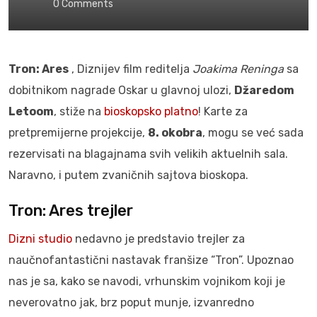
0
Comments
Tron: Ares
, Diznijev film reditelja
Joakima Reninga
sa
dobitnikom nagrade Oskar u glavnoj ulozi,
Džaredom
Letoom
, stiže na
bioskopsko platno
! Karte za
pretpremijerne projekcije,
8. okobra
, mogu se već sada
rezervisati na blagajnama svih velikih aktuelnih sala.
Naravno, i putem zvaničnih sajtova bioskopa.
Tron: Ares trejler
Dizni studio
nedavno je predstavio trejler za
naučnofantastični nastavak franšize “Tron”. Upoznao
nas je sa, kako se navodi, vrhunskim vojnikom koji je
neverovatno jak, brz poput munje, izvanredno