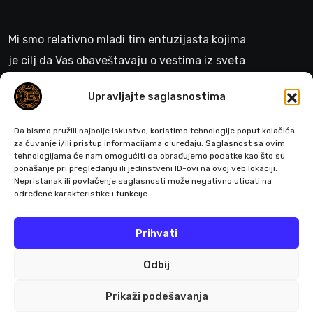
Mi smo relativno mladi tim entuzijasta kojima
je cilj da Vas obaveštavaju o vestima iz sveta
gejminga
Upravljajte saglasnostima
>
Da bismo pružili najbolje iskustvo, koristimo tehnologije poput kolačića
za čuvanje i/ili pristup informacijama o uređaju. Saglasnost sa ovim
tehnologijama će nam omogućiti da obrađujemo podatke kao što su
ponašanje pri pregledanju ili jedinstveni ID-ovi na ovoj veb lokaciji.
Pratite nas
Nepristanak ili povlačenje saglasnosti može negativno uticati na
određene karakteristike i funkcije.
Prihvati
Odbij
Prikaži podešavanja