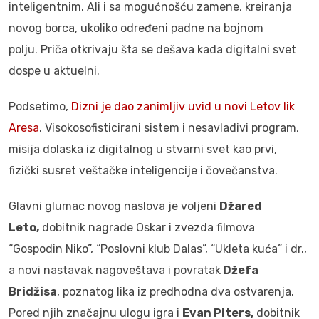
inteligentnim. Ali i sa mogućnošću zamene, kreiranja
novog borca, ukoliko određeni padne na bojnom
polju. Priča otkrivaju šta se dešava kada digitalni svet
dospe u aktuelni.
Podsetimo,
Dizni je dao zanimljiv uvid u novi Letov lik
Aresa
. Visokosofisticirani sistem i nesavladivi program,
misija dolaska iz digitalnog u stvarni svet kao prvi,
fizički susret veštačke inteligencije i čovečanstva.
Glavni glumac novog naslova je voljeni
Džared
Leto,
dobitnik nagrade Oskar i zvezda filmova
“Gospodin Niko”, “Poslovni klub Dalas”, “Ukleta kuća” i dr.,
a novi nastavak nagoveštava i povratak
Džefa
Bridžisa
, poznatog lika iz predhodna dva ostvarenja.
Pored njih značajnu ulogu igra i
Evan Piters,
dobitnik