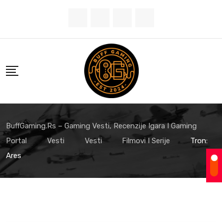
Skip
to
content
BuffGaming.rs – Gaming Vesti, Recenzije Igara I Gaming
Portal
Vesti
Vesti
Filmovi I Serije
Tron:
Ares