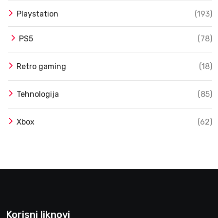
Playstation
(193)
PS5
(78)
Retro gaming
(18)
Tehnologija
(85)
Xbox
(62)
Korisni liknovi