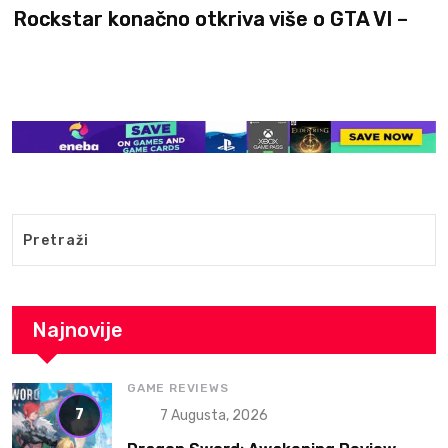
Rockstar konačno otkriva više o GTA VI –
Najnovije
GAME REVIEWS
7
7 Augusta, 2026