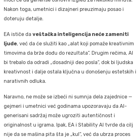
Nakon toga, umetnici i dizajneri preuzimaju posao i
doteruju detalje.
EA ističe da
veštačka inteligencija neće zameniti
ljude
, već da će služiti kao „alat koji pomaže kreativnim
timovima da brže dođu do rezultata“. Drugim rečima, AI
bi trebalo da odradi „dosadniji deo posla“, dok bi ljudska
kreativnost i dalje ostala ključna u donošenju estetskih i
narativnih odluka.
Naravno, ne može se izbeći ni sumnja dela zajednice —
gejmeri i umetnici već godinama upozoravaju da AI-
generisani sadržaj može ugroziti autentičnost i
originalnost u igrama. Ipak, EA i Stability AI tvrde da cilj
nije da se mašina pita šta je „kul“, već da ubrza proces