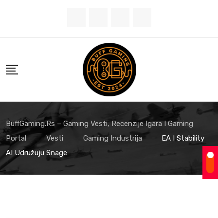
Skip
to
content
BuffGaming.rs – Gaming Vesti, Recenzije Igara I Gaming
Portal
Vesti
Gaming Industrija
EA I Stability
AI Udružuju Snage