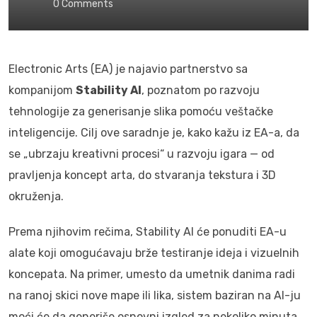
0
Comments
Electronic Arts (EA) je najavio partnerstvo sa
kompanijom
Stability AI
, poznatom po razvoju
tehnologije za generisanje slika pomoću veštačke
inteligencije. Cilj ove saradnje je, kako kažu iz EA-a, da
se „ubrzaju kreativni procesi“ u razvoju igara — od
pravljenja koncept arta, do stvaranja tekstura i 3D
okruženja.
Prema njihovim rečima, Stability AI će ponuditi EA-u
alate koji omogućavaju brže testiranje ideja i vizuelnih
koncepata. Na primer, umesto da umetnik danima radi
na ranoj skici nove mape ili lika, sistem baziran na AI-ju
moći će da generiše osnovni izgled za nekoliko minuta.