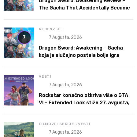
Dragon Sword: Awakening Review –
The Gacha That Accidentally Became
a Better Game
RECENZIJE
7
7 Augusta, 2026
Dragon Sword: Awakening – Gacha
koja je slučajno postala bolja igra
VESTI
7 Augusta, 2026
Rockstar konačno otkriva više o GTA
VI – Extended Look stiže 27. avgusta,
ali prvo na Netflix
,
FILMOVI I SERIJE
VESTI
7 Augusta, 2026