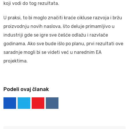
koji vodi do tog rezultata.
U praksi, to bi moglo značiti kraće cikluse razvoja i bržu
proizvodnju novih naslova, što deluje primamljivo u
industriji gde se igre sve češće odlažu i razvlače
godinama. Ako sve bude išlo po planu, prvi rezultati ove
saradnje mogli bi se videti već u narednim EA
projektima.
Podeli ovaj članak
Youtube
Reddit