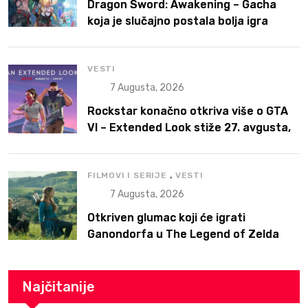
Dragon Sword: Awakening – Gacha
koja je slučajno postala bolja igra
VESTI
7 Augusta, 2026
Rockstar konačno otkriva više o GTA
VI – Extended Look stiže 27. avgusta,
ali prvo na Netflix
,
FILMOVI I SERIJE
VESTI
7 Augusta, 2026
Otkriven glumac koji će igrati
Ganondorfa u The Legend of Zelda
filmu
Najčitanije