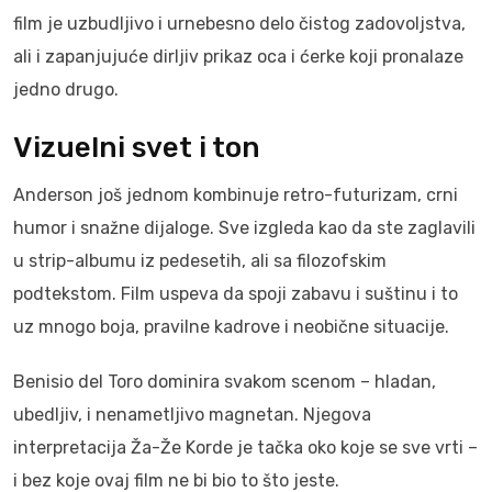
film je uzbudljivo i urnebesno delo čistog zadovoljstva,
ali i zapanjujuće dirljiv prikaz oca i ćerke koji pronalaze
jedno drugo.
Vizuelni svet i ton
Anderson još jednom kombinuje retro-futurizam, crni
humor i snažne dijaloge. Sve izgleda kao da ste zaglavili
u strip-albumu iz pedesetih, ali sa filozofskim
podtekstom. Film uspeva da spoji zabavu i suštinu i to
uz mnogo boja, pravilne kadrove i neobične situacije.
Benisio del Toro dominira svakom scenom – hladan,
ubedljiv, i nenametljivo magnetan. Njegova
interpretacija Ža-Že Korde je tačka oko koje se sve vrti –
i bez koje ovaj film ne bi bio to što jeste.