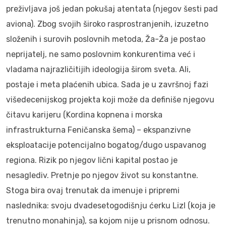
preživljava još jedan pokušaj atentata (njegov šesti pad
aviona). Zbog svojih široko rasprostranjenih, izuzetno
složenih i surovih poslovnih metoda, Ža-Ža je postao
neprijatelj, ne samo poslovnim konkurentima već i
vladama najrazličitijih ideologija širom sveta. Ali,
postaje i meta plaćenih ubica. Sada je u završnoj fazi
višedecenijskog projekta koji može da definiše njegovu
čitavu karijeru (Kordina kopnena i morska
infrastrukturna Feničanska šema) – ekspanzivne
eksploatacije potencijalno bogatog/dugo uspavanog
regiona. Rizik po njegov lični kapital postao je
nesaglediv. Pretnje po njegov život su konstantne.
Stoga bira ovaj trenutak da imenuje i pripremi
naslednika: svoju dvadesetogodišnju ćerku Lizl (koja je
trenutno monahinja), sa kojom nije u prisnom odnosu.