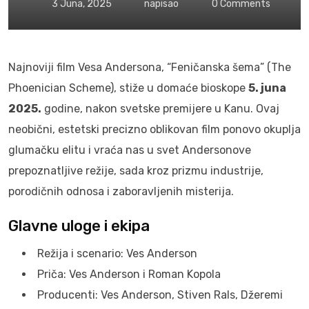
3 Juna, 2025
napisao
0
Comments
Najnoviji film Vesa Andersona, “Feničanska šema” (The
Phoenician Scheme), stiže u domaće bioskope
5. juna
2025.
godine, nakon svetske premijere u Kanu. Ovaj
neobični, estetski precizno oblikovan film ponovo okuplja
glumačku elitu i vraća nas u svet Andersonove
prepoznatljive režije, sada kroz prizmu industrije,
porodičnih odnosa i zaboravljenih misterija.
Glavne uloge i ekipa
Režija i scenario: Ves Anderson
Priča: Ves Anderson i Roman Kopola
Producenti: Ves Anderson, Stiven Rals, Džeremi