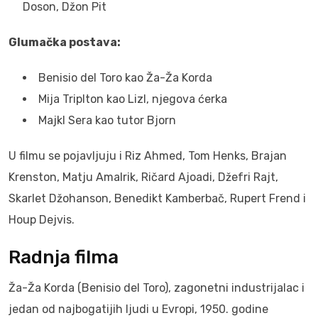
Doson, Džon Pit
Glumačka postava:
Benisio del Toro kao Ža-Ža Korda
Mija Triplton kao Lizl, njegova ćerka
Majkl Sera kao tutor Bjorn
U filmu se pojavljuju i Riz Ahmed, Tom Henks, Brajan
Krenston, Matju Amalrik, Ričard Ajoadi, Džefri Rajt,
Skarlet Džohanson, Benedikt Kamberbač, Rupert Frend i
Houp Dejvis.
Radnja filma
Ža-Ža Korda (Benisio del Toro), zagonetni industrijalac i
jedan od najbogatijih ljudi u Evropi, 1950. godine