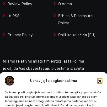
Review Policy
O nama
📡 RSS
Ethics & Disclosure
Policy
Privacy Policy
Politika kolačića (EU)
Mi smo relativno mladi tim entuzijasta kojima
je cilj da Vas obaveštavaju o vestima iz sveta
gejminga
Upravljajte saglasnostima
>
Da bismo pružili najbolje iskustvo, koristimo tehnologije poput kolačića
za čuvanje i/ili pristup informacijama o uređaju. Saglasnost sa ovim
tehnologijama će nam omogućiti da obrađujemo podatke kao što su
ponašanje pri pregledanju ili jedinstveni ID-ovi na ovoj veb lokaciji.