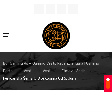
Skip
to
content
BuffGaming.rs – Gaming Vesti, Recenzije Igara I Gaming
Portal
Vesti
Vesti
Filmovi I Serije
Feničanska Šema U Bioskopima Od 5. Juna