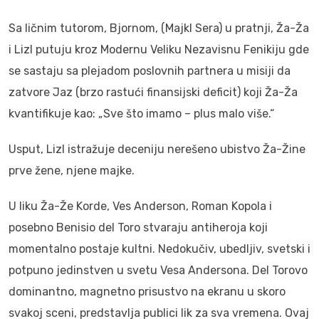
Sa ličnim tutorom, Bjornom, (Majkl Sera) u pratnji, Ža-Ža
i Lizl putuju kroz Modernu Veliku Nezavisnu Fenikiju gde
se sastaju sa plejadom poslovnih partnera u misiji da
zatvore Jaz (brzo rastući finansijski deficit) koji Ža-Ža
kvantifikuje kao: „Sve što imamo – plus malo više.“
Usput, Lizl istražuje deceniju nerešeno ubistvo Ža-Žine
prve žene, njene majke.
U liku Ža-Že Korde, Ves Anderson, Roman Kopola i
posebno Benisio del Toro stvaraju antiheroja koji
momentalno postaje kultni. Nedokučiv, ubedljiv, svetski i
potpuno jedinstven u svetu Vesa Andersona. Del Torovo
dominantno, magnetno prisustvo na ekranu u skoro
svakoj sceni, predstavlja publici lik za sva vremena. Ovaj