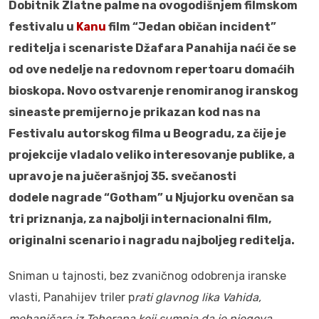
Dobitnik Zlatne palme na ovogodišnjem filmskom
festivalu u
Kanu
film “Jedan običan incident”
reditelja i scenariste Džafara Panahija naći če se
od ove nedelje na redovnom repertoaru domaćih
bioskopa. Novo ostvarenje renomiranog iranskog
sineaste premijerno je prikazan kod nas na
Festivalu autorskog filma u Beogradu, za čije je
projekcije vladalo veliko interesovanje publike, a
upravo je na jučerašnjoj 35. svečanosti
dodele nagrade “Gotham” u Njujorku ovenčan sa
tri priznanja, za najbolji internacionalni film,
originalni scenario i nagradu najboljeg reditelja.
Sniman u tajnosti, bez zvaničnog odobrenja iranske
vlasti, Panahijev triler p
rati glavnog lika Vahida,
mehaničara iz Teherana koji sumnja da je njegova