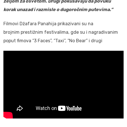
željom za osvetom. Drugi pokušavaju da povuku
korak unazad i razmisle o dugoročnim putevima.”
Filmovi Džafara Panahija prikazivani su na
brojnim prestižnim festivalima, gde su i nagrađivanim
poput fimova “3 Faces”, “Taxi”, “No Bear” i drugi