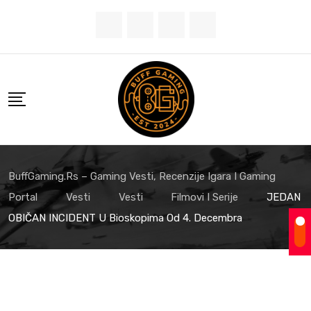
Skip
to
content
BuffGaming.rs – Gaming Vesti, Recenzije Igara I Gaming
Portal
Vesti
Vesti
Filmovi I Serije
JEDAN
OBIČAN INCIDENT U Bioskopima Od 4. Decembra