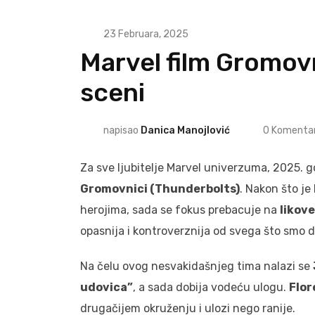
23 Februara, 2025
Marvel film Gromovn
sceni
napisao
Danica Manojlović
0
Komentar
Za sve ljubitelje Marvel univerzuma, 2025. g
Gromovnici (Thunderbolts)
. Nakon što je
herojima, sada se fokus prebacuje na
likove
opasnija i kontroverznija od svega što smo d
Na čelu ovog nesvakidašnjeg tima nalazi se
udovica”
, a sada dobija vodeću ulogu.
Flor
drugačijem okruženju i ulozi nego ranije.