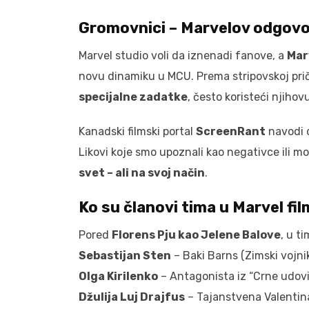
Gromovnici – Marvelov odgovo
Marvel studio voli da iznenadi fanove, a
Mar
novu dinamiku u MCU. Prema stripovskoj pri
specijalne zadatke
, često koristeći njihovu
Kanadski filmski portal
ScreenRant
navodi 
Likovi koje smo upoznali kao negativce ili m
svet – ali na svoj način
.
Ko su članovi tima u Marvel f
Pored
Florens Pju kao Jelene Balove
, u t
Sebastijan Sten
– Baki Barns (Zimski vojni
Olga Kirilenko
– Antagonista iz “Crne udov
Džulija Luj Drajfus
– Tajanstvena Valentin