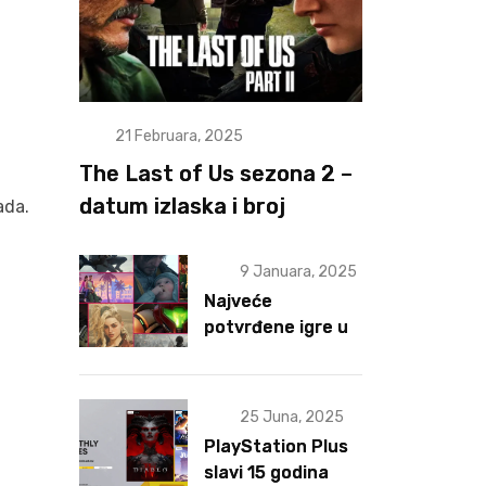
21 Februara, 2025
The Last of Us sezona 2 –
datum izlaska i broj
ada.
epizoda otkriveni
u
9 Januara, 2025
Najveće
potvrđene igre u
2025 za sad
25 Juna, 2025
PlayStation Plus
slavi 15 godina