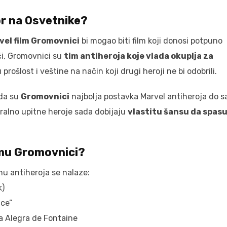
r na Osvetnike?
vel film Gromovnici
bi mogao biti film koji donosi potpuno
či, Gromovnici su
tim antiheroja koje vlada okuplja za
 prošlost i veštine na način koji drugi heroji ne bi odobrili.
da su
Gromovnici
najbolja postavka Marvel antiheroja do s
oralno upitne heroje sada dobijaju
vlastitu šansu da spas
ilmu Gromovnici?
imu antiheroja se nalaze:
k)
ice”
a Alegra de Fontaine