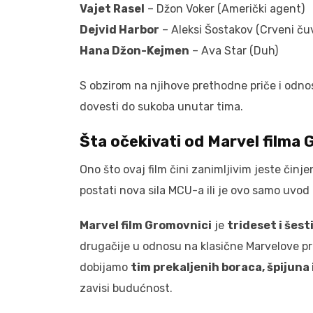
Vajet Rasel
– Džon Voker (Američki agent)
Dejvid Harbor
– Aleksi Šostakov (Crveni ču
Hana Džon-Kejmen
– Ava Star (Duh)
S obzirom na njihove prethodne priče i odnos
dovesti do sukoba unutar tima.
Šta očekivati od Marvel filma
Ono što ovaj film čini zanimljivim jeste činj
postati nova sila MCU-a ili je ovo samo uvod
Marvel film Gromovnici
je
trideset i šest
drugačije u odnosu na klasične Marvelove p
dobijamo
tim prekaljenih boraca, špijuna 
zavisi budućnost.