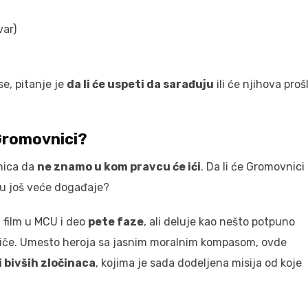
var)
e, pitanje je
da li će uspeti da sarađuju
ili će njihova proš
 Gromovnici?
enica da
ne znamo u kom pravcu će ići
. Da li će Gromovnici
 u još veće događaje?
i
film u MCU i deo
pete faze
, ali deluje kao nešto potpuno
riče. Umesto heroja sa jasnim moralnim kompasom, ovde
i bivših zločinaca
, kojima je sada dodeljena misija od koje