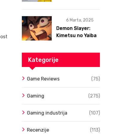
postojanja
6 Marta, 2025
Demon Slayer:
Kimetsu no Yaiba
lost
– Infinity Castle
Film Dobio Datum
Izlaska u SAD Uz
Kategorije
Spektakularan
Trejler
Game Reviews
(75)
Gaming
(275)
Gaming industrija
(107)
Recenzije
(113)