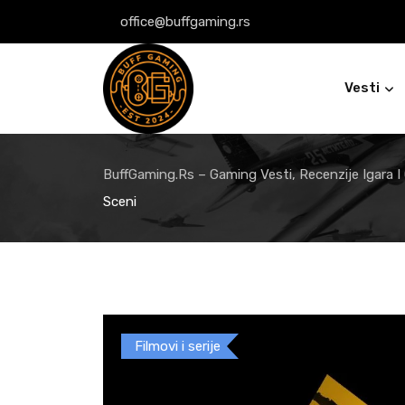
Skip
office@buffgaming.rs
to
content
Vesti
BuffGaming.rs – Gaming Vesti, Recenzije Igara I
Sceni
Filmovi i serije