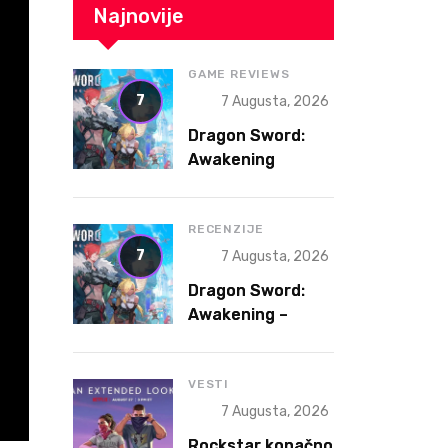
Najnovije
GAME REVIEWS
7
7 Augusta, 2026
Dragon Sword:
Awakening
Review – The
Gacha That
Accidentally
RECENZIJE
Became a Better
7
7 Augusta, 2026
Game
Dragon Sword:
Awakening –
Gacha koja je
slučajno postala
bolja igra
VESTI
7 Augusta, 2026
Rockstar konačno