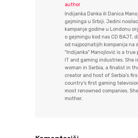
author
Indijanka Danka ili Danica Mano
gejminga u Srbiji. Jedini nosila
kampanje godine u Londonu orga
o gejmingu kod nas CD BAJT, dire
od najpoznatijih kompanija na s
"Indijanka" Manojlović is a tr
IT and gaming industries. She i
woman in Serbia, a finalist in
creator and host of Serbia's fi
country's first gaming televisi
most renowned companies. She i
mother.