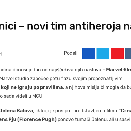
ici – novi tim antiheroja n
Podeli
i
Youtu
odina donosi jedan od najiščekivanijih naslova –
Marvel fil
 Marvel studio započeo petu fazu svojim prepoznatljivim
 koji ne igraju po pravilima
, a njihova misija bi mogla da 
o sada videli u MCU.
Jelena Balova
, lik koji je prvi put predstavljen u filmu
“Crn
ens Pju (Florence Pugh)
ponovo tumači Jelenu, ali u sasv