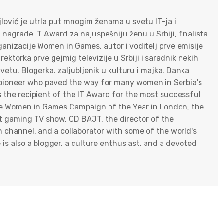
jlović je utrla put mnogim ženama u svetu IT-ja i
c nagrade IT Award za najuspešniju ženu u Srbiji, finalista
nizacije Women in Games, autor i voditelj prve emisije
ktorka prve gejmig televizije u Srbiji i saradnik nekih
vetu. Blogerka, zaljubljenik u kulturu i majka. Danka
ue pioneer who paved the way for many women in Serbia's
s the recipient of the IT Award for the most successful
 the Women in Games Campaign of the Year in London, the
rst gaming TV show, CD BAJT, the director of the
on channel, and a collaborator with some of the world's
s also a blogger, a culture enthusiast, and a devoted