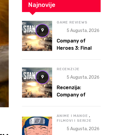
Najnovije
GAME REVIEWS
9
5 Augusta, 2026
Company of
Heroes 3: Final
Stand Review – A
Fresh Spin on a
Legendary RTS
RECENZIJE
9
5 Augusta, 2026
Recenzija:
Company of
Heroes 3: Final
Stand
,
ANIME I MANGE
FILMOVI I SERIJE
5 Augusta, 2026