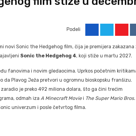
gehog film stiže u decemb
Podeli
Youtu
mi novi Sonic the Hedgehog film, čija je premijera zakazana
ajavljeni
Sonic the Hedgehog 4
, koji stiže u martu 2027.
 među fanovima i novim gledaocima. Uprkos početnim kritikam
eo da Plavog Ježa pretvori u ogromnu bioskopsku franšizu.
, zaradio je preko 492 miliona dolara, što ga čini trećim
igrama, odmah iza
A Minecraft Movie
i
The Super Mario Bros.
i Sonic univerzum i posle četvrtog filma.