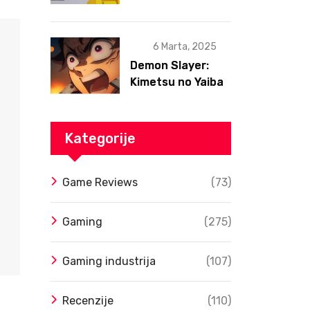
postojanja
6 Marta, 2025
Demon Slayer:
Kimetsu no Yaiba
– Infinity Castle
Film Dobio Datum
Izlaska u SAD Uz
Kategorije
Spektakularan
Trejler
Game Reviews
(73)
Gaming
(275)
Gaming industrija
(107)
Recenzije
(110)