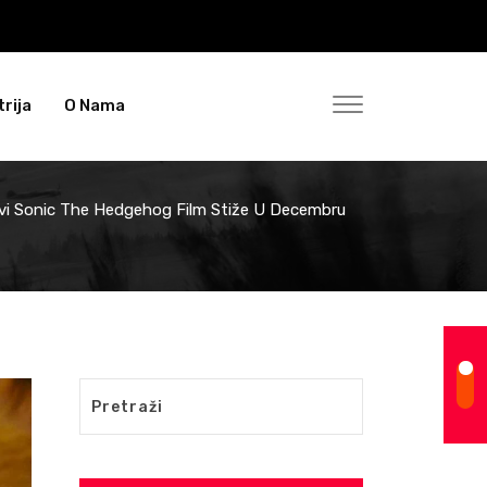
rija
O Nama
vi Sonic The Hedgehog Film Stiže U Decembru