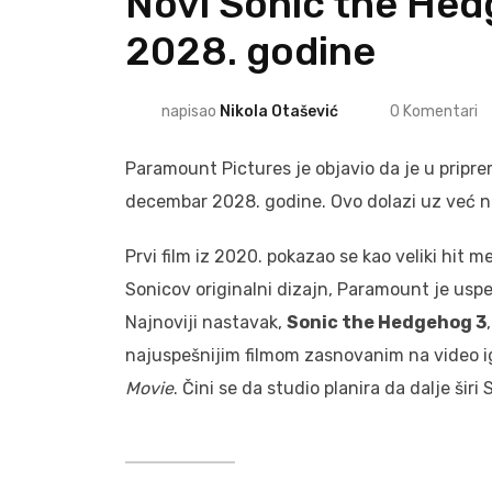
Novi Sonic the Hed
2028. godine
napisao
Nikola Otašević
0
Komentari
Paramount Pictures je objavio da je u pripre
decembar 2028. godine. Ovo dolazi uz već n
Prvi film iz 2020. pokazao se kao veliki hit
Sonicov originalni dizajn, Paramount je usp
Najnoviji nastavak,
Sonic the Hedgehog 3
najuspešnijim filmom zasnovanim na video 
Movie
. Čini se da studio planira da dalje šir