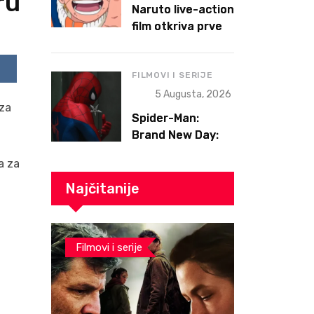
ru
Naruto live-action
film otkriva prve
detalje priče –
fokus će biti na
Narutoovoj borbi
FILMOVI I SERIJE
be
Reddit
da pronađe svoje
5 Augusta, 2026
 za
mesto
Spider-Man:
Brand New Day:
Može li heroj
a za
postojati kada
više niko ne zna
Najčitanije
ko je on?
Filmovi i serije