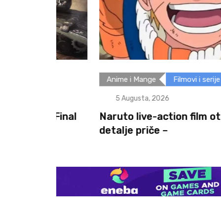
Anime i Mange
Filmovi i serije
5 Augusta, 2026
: Final
Naruto live-action film otkriva prv
detalje priče –