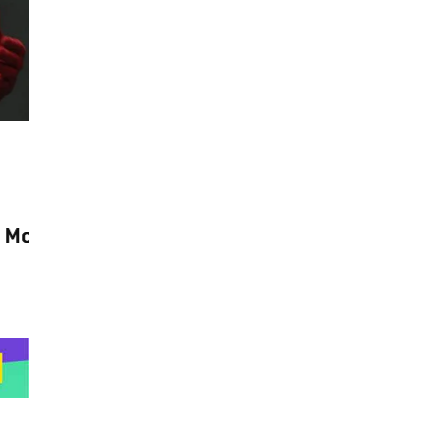
Gaming
4 Augusta, 2026
Final Fantasy VII Revelation mogao bi da
dobije