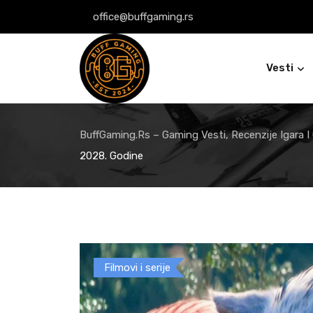
Skip
office@buffgaming.rs
to
content
Vesti
BuffGaming.rs – Gaming Vesti, Recenzije Igara I
2028. Godine
Filmovi i serije