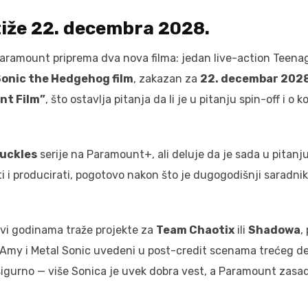
tiže 22. decembra 2028.
Paramount priprema dva nova filma: jedan live-action Teena
onic the Hedgehog film
, zakazan za
22. decembar 2028
nt Film”
, što ostavlja pitanja da li je u pitanju spin-off i o 
uckles
serije na Paramount+, ali deluje da je sada u pitanj
ti i producirati, pogotovo nakon što je dugogodišnji saradnik
ovi godinama traže projekte za
Team Chaotix
ili
Shadowa
,
u Amy i Metal Sonic uvedeni u post-credit scenama trećeg de
sigurno — više Sonica je uvek dobra vest, a Paramount zasa