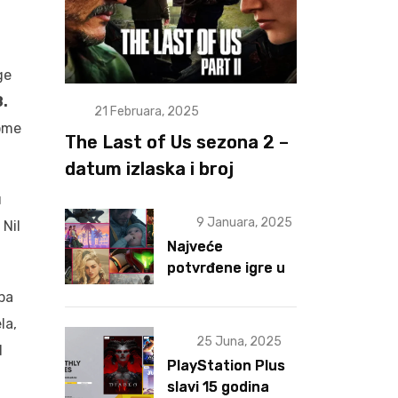
ge
.
21 Februara, 2025
kome
The Last of Us sezona 2 –
datum izlaska i broj
epizoda otkriveni
u
9 Januara, 2025
 Nil
Najveće
potvrđene igre u
2025 za sad
 pa
la,
25 Juna, 2025
d
PlayStation Plus
slavi 15 godina