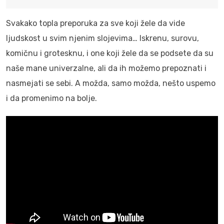
Svakako topla preporuka za sve koji žele da vide
ljudskost u svim njenim slojevima… Iskrenu, surovu,
komičnu i grotesknu, i one koji žele da se podsete da su
naše mane univerzalne, ali da ih možemo prepoznati i
nasmejati se sebi. A možda, samo možda, nešto uspemo
i da promenimo na bolje.