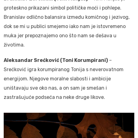
groteskno prikazani simbol političke moći i pohlepe.
Branislav odlično balansira između komičnog i jezivog,
dok se mi u publici smejemo iako nam je istovremeno
muka jer prepoznajemo ono što nam se dešava u
životima.
Aleksandar Srećković (Toni Korumpirani)
–
Srećković igra korumpiranog Tonija s neverovatnom
energijom. Njegove moralne slabosti i ambicije
uništavaju sve oko nas, a on sam je smešan i
zastrašujuće podseća na neke druge likove.