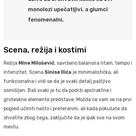
monolozi upečatljivi, a glumci
fenomenalni.
Scena, režija i kostimi
Režija
Mine Milošević
, savršeno balansira ritam, tempo i
intenzitet. Scena
Sinise Ilića
je minimalistička, ali
funkcionalna i vidi se da je svaki detalj pažljivo
osmišljen. Baš svaki je tu da podrži apstraktne i
groteskne elemente predstave. Možda će vam se na prvi
pogled učiniti nešto i preteranim, ali kada pokušate da
shvatite zbog čega, zaključite da je ipak sve na svom
mestu.