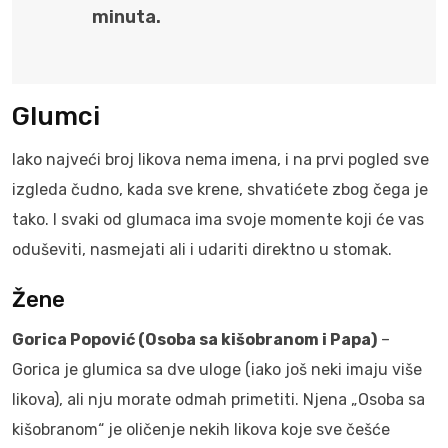
minuta.
Glumci
Iako najveći broj likova nema imena, i na prvi pogled sve
izgleda čudno, kada sve krene, shvatićete zbog čega je
tako. I svaki od glumaca ima svoje momente koji će vas
oduševiti, nasmejati ali i udariti direktno u stomak.
Žene
Gorica Popović (Osoba sa kišobranom i Papa)
–
Gorica je glumica sa dve uloge (iako još neki imaju više
likova), ali nju morate odmah primetiti. Njena „Osoba sa
kišobranom“ je oličenje nekih likova koje sve češće