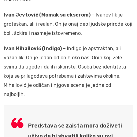
Ivan Jevtović (Momak sa ekserom)
– Ivanov lik je
groteskan, ali i realan. On je onaj deo ljudske prirode koji
boli, šokira i nasmeje istovremeno.
Ivan Mihailović (Indigo)
– Indigo je apstraktan, ali
važan lik. On je jedan od onih oko nas. Onih koji žele
svima da ugode i da ih iskoriste. Osoba bez identiteta
koja se prilagođava potrebama i zahtevima okoline.
Mihailović je odličan i njgova scena je jedna od
najboljih.
Predstava se zaista mora doživeti
uživo da bi shvatili koliko su ovi