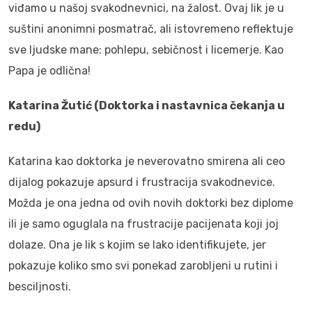
viđamo u našoj svakodnevnici, na žalost. Ovaj lik je u
suštini anonimni posmatrač, ali istovremeno reflektuje
sve ljudske mane: pohlepu, sebičnost i licemerje. Kao
Papa je odlična!
Katarina Žutić (Doktorka i nastavnica čekanja u
redu)
Katarina kao doktorka je neverovatno smirena ali ceo
dijalog pokazuje apsurd i frustracija svakodnevice.
Možda je ona jedna od ovih novih doktorki bez diplome
ili je samo oguglala na frustracije pacijenata koji joj
dolaze. Ona je lik s kojim se lako identifikujete, jer
pokazuje koliko smo svi ponekad zarobljeni u rutini i
besciljnosti.