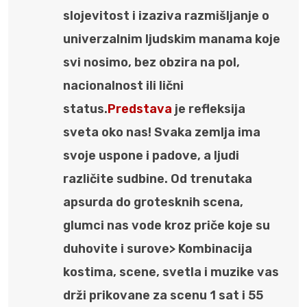
slojevitost i izaziva razmišljanje o
univerzalnim ljudskim manama koje
svi nosimo, bez obzira na pol,
nacionalnost ili lični
status.
Predstava
je refleksija
sveta oko nas! Svaka zemlja ima
svoje uspone i padove, a ljudi
različite sudbine. Od trenutaka
apsurda do grotesknih scena,
glumci nas vode kroz priče koje su
duhovite i surove> Kombinacija
kostima, scene, svetla i muzike vas
drži prikovane za scenu 1 sat i 55