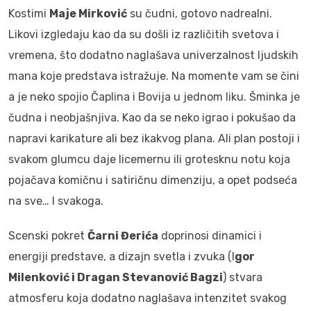
Kostimi
Maje Mirković
su čudni, gotovo nadrealni.
Likovi izgledaju kao da su došli iz različitih svetova i
vremena, što dodatno naglašava univerzalnost ljudskih
mana koje predstava istražuje. Na momente vam se čini
a je neko spojio Čaplina i Bovija u jednom liku. Šminka je
čudna i neobjašnjiva. Kao da se neko igrao i pokušao da
napravi karikature ali bez ikakvog plana. Ali plan postoji i
svakom glumcu daje licemernu ili grotesknu notu koja
pojačava komičnu i satiričnu dimenziju, a opet podseća
na sve… I svakoga.
Scenski pokret
Čarni Đerića
doprinosi dinamici i
energiji predstave, a dizajn svetla i zvuka (I
gor
Milenković i Dragan Stevanović Bagzi
) stvara
atmosferu koja dodatno naglašava intenzitet svakog