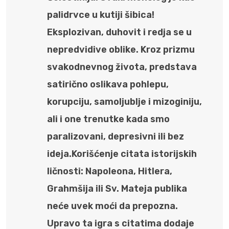
palidrvce u kutiji šibica!
Eksplozivan, duhovit i redja se u
nepredvidive oblike. Kroz prizmu
svakodnevnog života, predstava
satirično oslikava pohlepu,
korupciju, samoljublje i mizoginiju,
ali i one trenutke kada smo
paralizovani, depresivni ili bez
ideja.Korišćenje citata istorijskih
ličnosti: Napoleona, Hitlera,
Grahmšija ili Sv. Mateja publika
neće uvek moći da prepozna.
Upravo ta igra s citatima dodaje