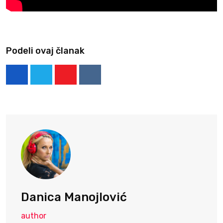
Podeli ovaj članak
Youtube
Reddit
Danica Manojlović
author