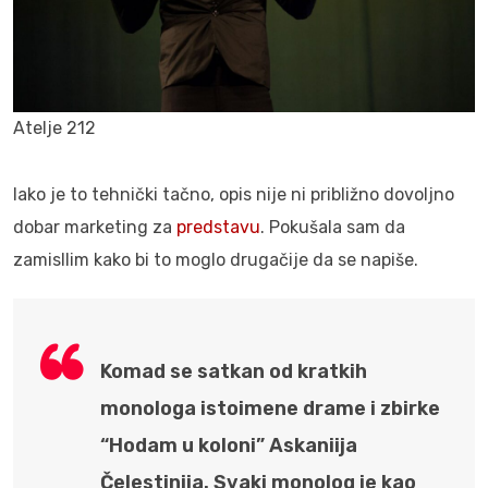
Atelje 212
Iako je to tehnički tačno, opis nije ni približno dovoljno
dobar marketing za
predstavu
. Pokušala sam da
zamisllim kako bi to moglo drugačije da se napiše.
Komad se satkan od kratkih
monologa istoimene drame i zbirke
“Hodam u koloni” Askaniija
Čelestinija. Svaki monolog je kao