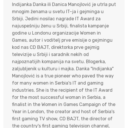
Indijanka Danka ili Danica Manojlović je utrla put
mnogim ženama u svetu IT-ja i gejminga u
Srbiji. Jedini nosilac nagrade IT Award za
najuspešniju ženu u Srbiji, finalista kampanje
godine u Londonu organizacije Women in
Games, autor i voditelj prve emisije o gejmingu
kod nas CD BAJT, direktorka prve gejmig
televizije u Srbiji i saradnik nekih od
najpoznatijih kompanija na svetu. Blogerka,
zaljubljenik u kulturu i majka. Danka "Indijanka"
Manojlović is a true pioneer who paved the way
for many women in Serbia's IT and gaming
industries. She is the recipient of the IT Award
for the most successful woman in Serbia, a
finalist in the Women in Games Campaign of the
Year in London, the creator and host of Serbia's
first gaming TV show, CD BAJT, the director of
the country's first gaming television channel,