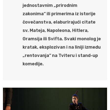
jednostavnim „prirodnim
zakonima“ ili primerima iz istorije
čovečanstva, elaburirajući citate
sv. Mateja, Napoleona, Hitlera,
Gramsija ili Svifta. Svaki monolog je
kratak, eksplozivan i na liniji između
„rentovanja“ na Tviteru i stand-up
komedije.