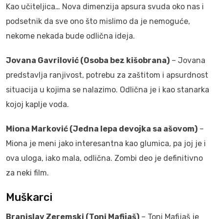
Kao učiteljica… Nova dimenzija apsura svuda oko nas i
podsetnik da sve ono što mislimo da je nemoguće,
nekome nekada bude odlična ideja.
Jovana Gavrilović (Osoba bez kišobrana)
– Jovana
predstavlja ranjivost, potrebu za zaštitom i apsurdnost
situacija u kojima se nalazimo. Odlična je i kao stanarka
kojoj kaplje voda.
Miona Marković (Jedna lepa devojka sa ašovom)
–
Miona je meni jako interesantna kao glumica, pa joj je i
ova uloga, iako mala, odlična. Zombi deo je definitivno
za neki film.
Muškarci
Branislav Zeremski (Toni Mafijaš)
– Toni Mafijaš je