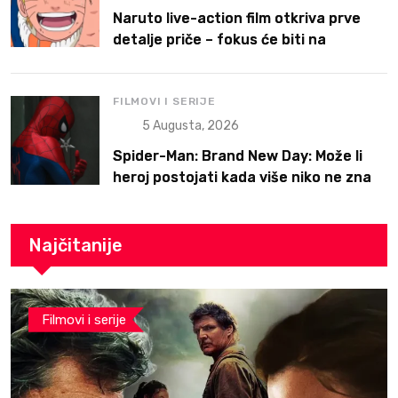
Naruto live-action film otkriva prve
detalje priče – fokus će biti na
Narutoovoj borbi da pronađe svoje
mesto
FILMOVI I SERIJE
5 Augusta, 2026
Spider-Man: Brand New Day: Može li
heroj postojati kada više niko ne zna
ko je on?
Najčitanije
Filmovi i serije