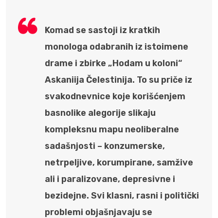
Komad se sastoji iz kratkih
monologa odabranih iz istoimene
drame i zbirke „Hodam u koloni“
Askaniija Čelestinija. To su priče iz
svakodnevnice koje korišćenjem
basnolike alegorije slikaju
kompleksnu mapu neoliberalne
sadašnjosti – konzumerske,
netrpeljive, korumpirane, samžive
ali i paralizovane, depresivne i
bezidejne. Svi klasni, rasni i politički
problemi objašnjavaju se