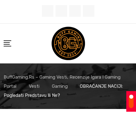
Skip
to
content
BuffGaming.rs – Gaming Vesti, Recenzije Igara I Gaming
Portal
Vesti
Gaming
OBRAĆANJE NACIJI:
Pogledati Predstavu Ili Ne?