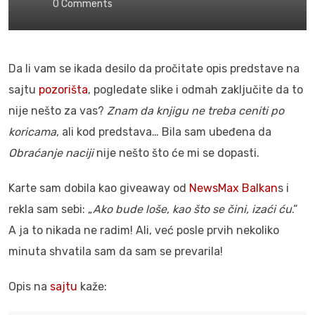
0
Comments
Da li vam se ikada desilo da pročitate opis predstave na
sajtu
pozorišta
, pogledate slike i odmah zaključite da to
nije nešto za vas?
Znam da knjigu ne treba ceniti po
koricama
, ali kod predstava… Bila sam ubeđena da
Obraćanje naciji
nije nešto što će mi se dopasti.
Karte sam dobila kao giveaway od
NewsMax Balkan
s i
rekla sam sebi: „
Ako bude loše, kao što se čini, izaći ću
.“
A ja to nikada ne radim! Ali, već posle prvih nekoliko
minuta shvatila sam da sam se prevarila!
Opis na
sajtu
kaže: