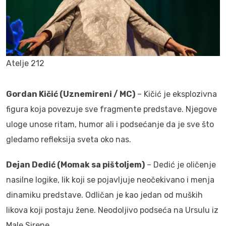
Atelje 212
Gordan Kičić (Uznemireni / MC)
– Kičić je eksplozivna
figura koja povezuje sve fragmente predstave. Njegove
uloge unose ritam, humor ali i podsećanje da je sve što
gledamo refleksija sveta oko nas.
Dejan Dedić (Momak sa pištoljem)
– Dedić je oličenje
nasilne logike, lik koji se pojavljuje neočekivano i menja
dinamiku predstave. Odličan je kao jedan od muških
likova koji postaju žene. Neodoljivo podseća na Ursulu iz
Male Sirene.