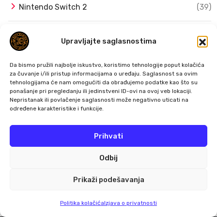
Nintendo Switch 2
(39)
PC
(59)
Upravljajte saglasnostima
Playstation
(193)
Da bismo pružili najbolje iskustvo, koristimo tehnologije poput kolačića
za čuvanje i/ili pristup informacijama o uređaju. Saglasnost sa ovim
tehnologijama će nam omogućiti da obrađujemo podatke kao što su
PS5
(78)
ponašanje pri pregledanju ili jedinstveni ID-ovi na ovoj veb lokaciji.
Nepristanak ili povlačenje saglasnosti može negativno uticati na
određene karakteristike i funkcije.
Retro gaming
(18)
Prihvati
Tehnologija
(85)
Odbij
Xbox
(62)
Prikaži podešavanja
Politika kolačića
Izjava o privatnosti