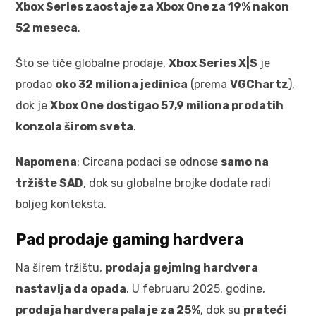
Xbox Series zaostaje za Xbox One za 19% nakon
52 meseca
.
Što se tiče globalne prodaje,
Xbox Series X|S
je
prodao
oko 32 miliona jedinica
(prema
VGChartz
),
dok je
Xbox One dostigao 57,9 miliona prodatih
konzola širom sveta
.
Napomena
: Circana podaci se odnose
samo na
tržište SAD
, dok su globalne brojke dodate radi
boljeg konteksta.
Pad prodaje gaming hardvera
Na širem tržištu,
prodaja gejming hardvera
nastavlja da opada
. U februaru 2025. godine,
prodaja hardvera pala je za 25%
, dok su
prateći