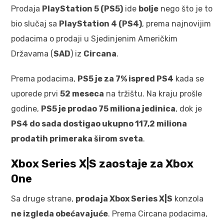
Prodaja
PlayStation 5 (PS5)
ide
bolje
nego što je to
bio slučaj sa
PlayStation 4 (PS4)
, prema najnovijim
podacima o prodaji u Sjedinjenim Američkim
Državama (
SAD
) iz
Circana
.
Prema podacima,
PS5 je za 7% ispred PS4
kada se
uporede prvi
52 meseca
na tržištu. Na kraju prošle
godine,
PS5 je prodao 75 miliona jedinica
, dok je
PS4 do sada dostigao ukupno 117,2 miliona
prodatih primeraka širom sveta
.
Xbox Series X|S zaostaje za Xbox
One
Sa druge strane,
prodaja Xbox Series X|S
konzola
ne izgleda obećavajuće
. Prema Circana podacima,