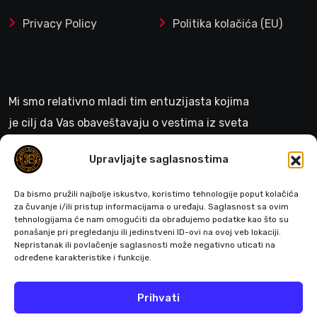
Privacy Policy
Politika kolačića (EU)
Mi smo relativno mladi tim entuzijasta kojima
je cilj da Vas obaveštavaju o vestima iz sveta
gejminga
Upravljajte saglasnostima
>
Da bismo pružili najbolje iskustvo, koristimo tehnologije poput kolačića
za čuvanje i/ili pristup informacijama o uređaju. Saglasnost sa ovim
tehnologijama će nam omogućiti da obrađujemo podatke kao što su
ponašanje pri pregledanju ili jedinstveni ID-ovi na ovoj veb lokaciji.
Pratite nas
Nepristanak ili povlačenje saglasnosti može negativno uticati na
određene karakteristike i funkcije.
Prihvati