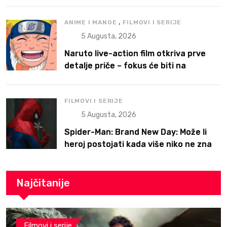
,
ANIME I MANGE
FILMOVI I SERIJE
5 Augusta, 2026
Naruto live-action film otkriva prve
detalje priče – fokus će biti na
Narutoovoj borbi da pronađe svoje
mesto
FILMOVI I SERIJE
5 Augusta, 2026
Spider-Man: Brand New Day: Može li
heroj postojati kada više niko ne zna
ko je on?
Najčitanije
Filmovi i serije