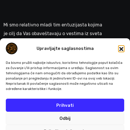
Mi smo relativno mladi tim entuzijasta kojima
je cilj da Vas obaveštavaju o vestima iz sveta
gejminga
Upravljajte saglasnostima
>
Da bismo pružili najbolje iskustvo, koristimo tehnologije poput kolačića
za čuvanje i/ili pristup informacijama o uređaju. Saglasnost sa ovim
tehnologijama će nam omogućiti da obrađujemo podatke kao što su
ponašanje pri pregledanju ili jedinstveni ID-ovi na ovoj veb lokaciji.
Pratite nas
Nepristanak ili povlačenje saglasnosti može negativno uticati na
određene karakteristike i funkcije.
Prihvati
Odbij