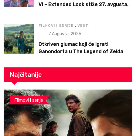
VI – Extended Look stiže 27. avgusta,
ali prvo na Netflix
,
FILMOVI I SERIJE
VESTI
7 Augusta, 2026
Otkriven glumac koji će igrati
Ganondorfa u The Legend of Zelda
filmu
Najčitanije
Filmovi i serije