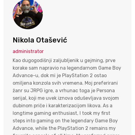
Nikola Otašević
administrator
Kao dugogodišnji zaljubljenik u gejming, prve
korake sam napravio na legendarnom Game Boy
Advance-u, dok mi je PlayStation 2 ostao
omiljena konzola svih vremena. Moj preferirani
žanr su JRPG igre, a vrhunac toga je Persona
serijal, koji me uvek iznova oduševljava svojom
dubinom priče i karakterizacijom likova. As a
longtime gaming enthusiast, I took my first
steps into gaming on the legendary Game Boy
Advance, while the PlayStation 2 remains my