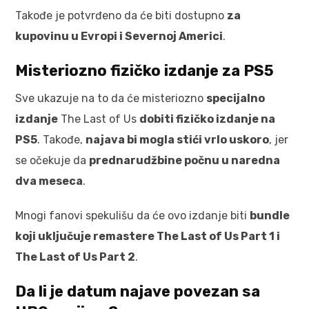
Takođe je potvrđeno da će biti dostupno
za
kupovinu u Evropi i Severnoj Americi
.
Misteriozno fizičko izdanje za PS5
Sve ukazuje na to da će misteriozno
specijalno
izdanje
The Last of Us
dobiti fizičko izdanje na
PS5
. Takođe,
najava bi mogla stići vrlo uskoro
, jer
se očekuje da
prednarudžbine počnu u naredna
dva meseca
.
Mnogi fanovi spekulišu da će ovo izdanje biti
bundle
koji uključuje remastere The Last of Us Part 1 i
The Last of Us Part 2
.
Da li je datum najave povezan sa