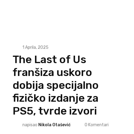
1 Aprila, 2025
The Last of Us
franšiza uskoro
dobija specijalno
fizičko izdanje za
PS5, tvrde izvori
napisao
Nikola Otašević
0
Komentari