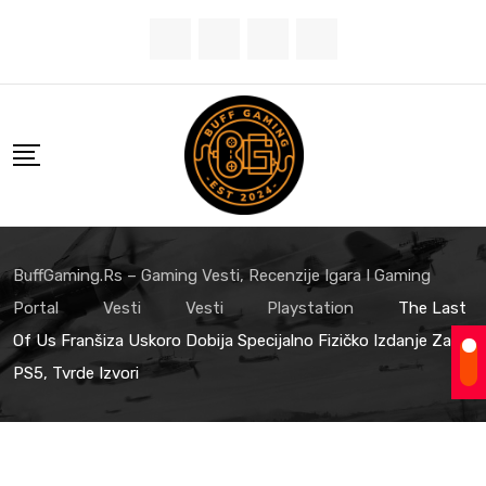
BuffGaming.rs – Gaming Vesti, Recenzije Igara I Gaming
Portal
Vesti
Vesti
Playstation
The Last
Of Us Franšiza Uskoro Dobija Specijalno Fizičko Izdanje Za
PS5, Tvrde Izvori