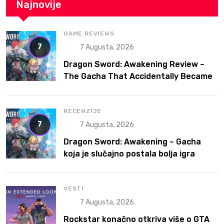
Najnovije
GAME REVIEWS
7
7 Augusta, 2026
Dragon Sword: Awakening Review –
The Gacha That Accidentally Became
a Better Game
RECENZIJE
7
7 Augusta, 2026
Dragon Sword: Awakening – Gacha
koja je slučajno postala bolja igra
VESTI
7 Augusta, 2026
Rockstar konačno otkriva više o GTA