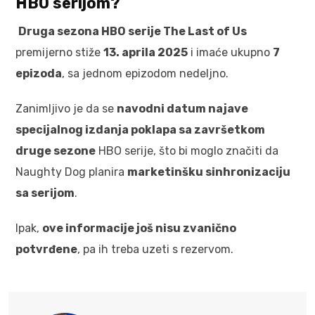
HBO serijom?
Druga sezona HBO serije The Last of Us
premijerno stiže
13. aprila 2025
i imaće ukupno
7
epizoda
, sa jednom epizodom nedeljno.
Zanimljivo je da se
navodni datum najave
specijalnog izdanja poklapa sa završetkom
druge sezone
HBO serije, što bi moglo značiti da
Naughty Dog planira
marketinšku sinhronizaciju
sa serijom
.
Ipak,
ove informacije još nisu zvanično
potvrđene
, pa ih treba uzeti s rezervom.