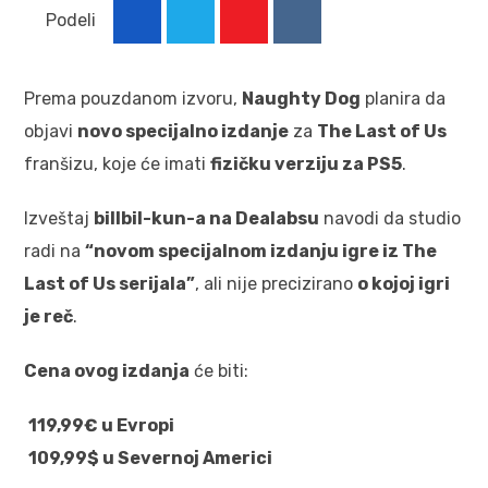
Podeli
Prema pouzdanom izvoru,
Naughty Dog
planira da
objavi
novo specijalno izdanje
za
The Last of Us
franšizu, koje će imati
fizičku verziju za PS5
.
Izveštaj
billbil-kun-a na Dealabsu
navodi da studio
radi na
“novom specijalnom izdanju igre iz The
Last of Us serijala”
, ali nije precizirano
o kojoj igri
je reč
.
Cena ovog izdanja
će biti:
119,99€ u Evropi
109,99$ u Severnoj Americi