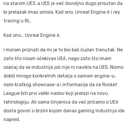
na starom UE3, a UE5 je već dovoljno dugo prisutan da
bi prelazak imao smisla. Kad ono, Unreal Engine 6 i rey
tracing u RL.
Kad ono… Unreal Engine 6.
I moram priznati da mi je to bio baš čudan trenutak. Ne
zato što nisam očekivao UE6, nego zato što imam
osećaj da se industrija još nije ni navikla na UE5. Nismo
dobili mnogo konkretnih detalja o samom engine-u,
osim kratkog showcase-a i informacije da će Rocket
League biti prvi veliki naslov koji prelazi na novu
tehnologiju. Ali sama činjenica da već pričamo o UE6
dosta govori o brzini kojom danas gaming industrija ide
napred.