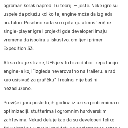
ogroman korak napred. I u teoriji — jeste. Neke igre su
uspele da pokažu koliko taj engine može da izgleda
brutalno. Posebno kada su u pitanju atmosferične
single-player igre i projekti gde developeri imaju
vremena da ispoliraju iskustvo, omiljeni primer
Expedition 33.
Ali sa druge strane, UE5 je vrlo brzo dobio i reputaciju
engine-a koji “izgleda neverovatno na traileru, a radi
kao usisivač za grafičku”. I realno, nije baš ni
nezasluženo.
Previše igara poslednjih godina izlazi sa problemima u
optimizaciji, stutterima i ogromnim hardverskim
zahtevima. Nekad deluje kao da su developeri toliko