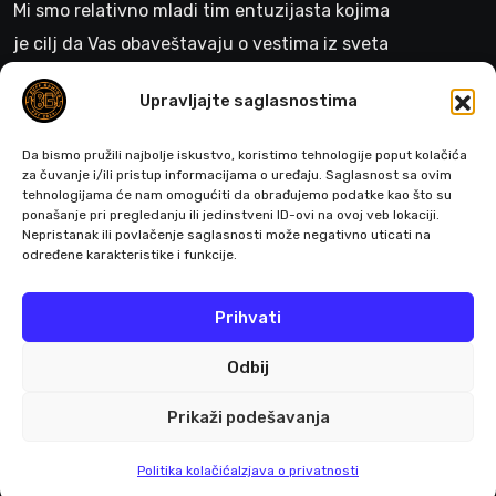
Mi smo relativno mladi tim entuzijasta kojima
je cilj da Vas obaveštavaju o vestima iz sveta
gejminga
Upravljajte saglasnostima
>
Da bismo pružili najbolje iskustvo, koristimo tehnologije poput kolačića
za čuvanje i/ili pristup informacijama o uređaju. Saglasnost sa ovim
tehnologijama će nam omogućiti da obrađujemo podatke kao što su
ponašanje pri pregledanju ili jedinstveni ID-ovi na ovoj veb lokaciji.
Pratite nas
Nepristanak ili povlačenje saglasnosti može negativno uticati na
određene karakteristike i funkcije.
Prihvati
Odbij
Prikaži podešavanja
© 2026 All Rights Reserved by Buffgaming.rs
Politika kolačića
Izjava o privatnosti