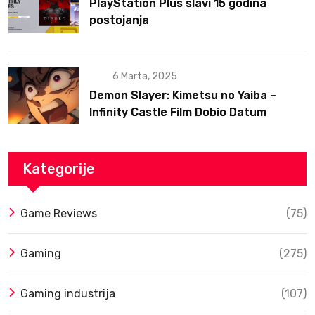
PlayStation Plus slavi 15 godina
postojanja
6 Marta, 2025
Demon Slayer: Kimetsu no Yaiba –
Infinity Castle Film Dobio Datum
Izlaska u SAD Uz Spektakularan Trejler
Kategorije
Game Reviews
(75)
Gaming
(275)
Gaming industrija
(107)