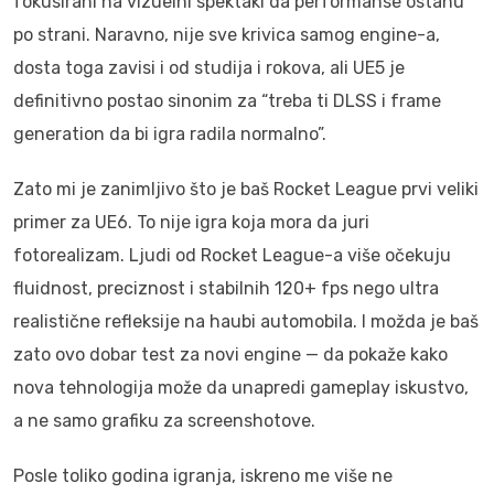
fokusirani na vizuelni spektakl da performanse ostanu
po strani. Naravno, nije sve krivica samog engine-a,
dosta toga zavisi i od studija i rokova, ali UE5 je
definitivno postao sinonim za “treba ti DLSS i frame
generation da bi igra radila normalno”.
Zato mi je zanimljivo što je baš Rocket League prvi veliki
primer za UE6. To nije igra koja mora da juri
fotorealizam. Ljudi od Rocket League-a više očekuju
fluidnost, preciznost i stabilnih 120+ fps nego ultra
realistične refleksije na haubi automobila. I možda je baš
zato ovo dobar test za novi engine — da pokaže kako
nova tehnologija može da unapredi gameplay iskustvo,
a ne samo grafiku za screenshotove.
Posle toliko godina igranja, iskreno me više ne