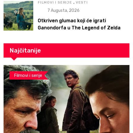
,
FILMOVI I SERIJE
VESTI
7 Augusta, 2026
Otkriven glumac koji će igrati
Ganondorfa u The Legend of Zelda
filmu
Najčitanije
Filmovi i serije