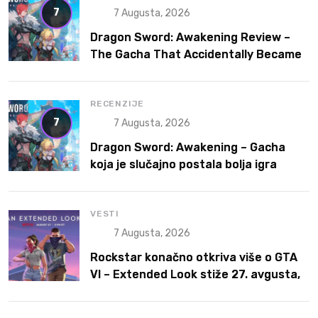
7
7 Augusta, 2026
Dragon Sword: Awakening Review –
The Gacha That Accidentally Became
a Better Game
RECENZIJE
7
7 Augusta, 2026
Dragon Sword: Awakening – Gacha
koja je slučajno postala bolja igra
VESTI
7 Augusta, 2026
Rockstar konačno otkriva više o GTA
VI – Extended Look stiže 27. avgusta,
ali prvo na Netflix