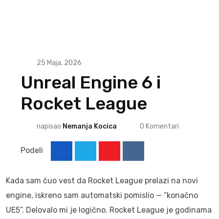
25 Maja, 2026
Unreal Engine 6 i
Rocket League
napisao
Nemanja Kocica
0
Komentari
Podeli
Youtube
Reddit
Kada sam čuo vest da Rocket League prelazi na novi
engine, iskreno sam automatski pomislio — “konačno
UE5”. Delovalo mi je logično. Rocket League je godinama