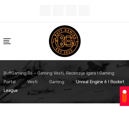
Skip
to
content
BuffGaming.rs – Gaming Vesti, Recenzije Igara I Gaming
Portal
Vesti
Gaming
Unreal Engine 6 I Rocket
League