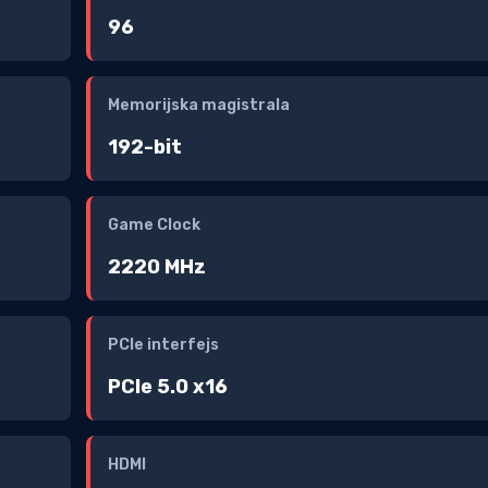
96
Memorijska magistrala
192-bit
Game Clock
2220 MHz
PCIe interfejs
PCIe 5.0 x16
HDMI