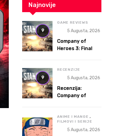
Najnovije
GAME REVIEWS
9
5 Augusta, 2026
Company of
Heroes 3: Final
Stand Review – A
Fresh Spin on a
Legendary RTS
RECENZIJE
9
5 Augusta, 2026
Recenzija:
Company of
Heroes 3: Final
Stand
,
ANIME I MANGE
FILMOVI I SERIJE
5 Augusta, 2026