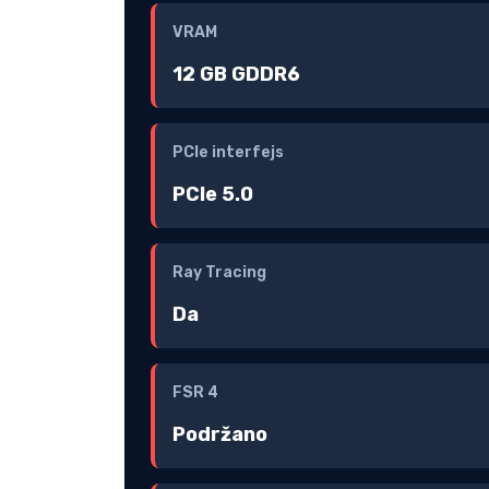
VRAM
12 GB GDDR6
PCIe interfejs
PCIe 5.0
Ray Tracing
Da
FSR 4
Podržano