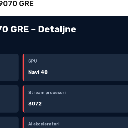
X 9070 GRE
0 GRE – Detaljne
GPU
Navi 48
Stream procesori
3072
AI akceleratori