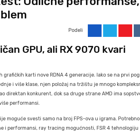
est: Odlične performanse,
roblem
Podeli
Youtu
ičan GPU, ali RX 9070 kvari
 grafičkih karti nove RDNA 4 generacije. Iako se na prvi pog
nje i više klase, njen položaj na tržištu je mnogo kompleksni
kao direktan konkurent, dok sa druge strane AMD ima sopstv
više performansi.
ije moguće svesti samo na broj FPS-ova u igrama. Potrebno
ene i performansi, ray tracing mogućnosti, FSR 4 tehnologiju 