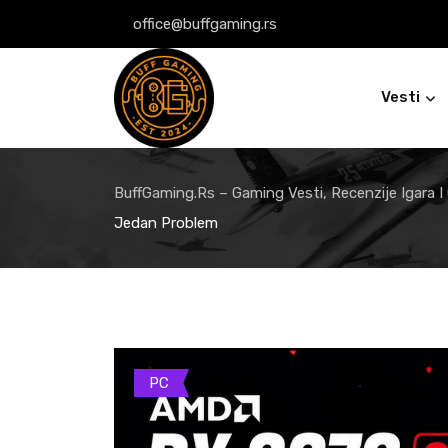
Skip
office@buffgaming.rs
to
content
Vesti
BuffGaming.rs – Gaming Vesti, Recenzije Igara I
Jedan Problem
PC