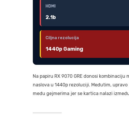
HDMI
2.1b
Ciljna rezolucija
1440p Gaming
Na papiru RX 9070 GRE donosi kombinaciju mo
naslova u 1440p rezoluciji. Međutim, upravo
među gejmerima jer se kartica nalazi između