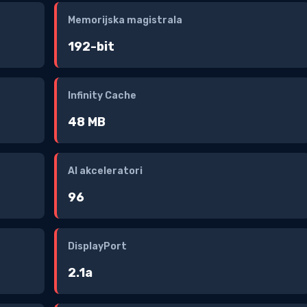
Memorijska magistrala
192-bit
Infinity Cache
48 MB
AI akceleratori
96
DisplayPort
2.1a