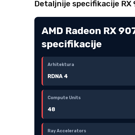
Detaljnije specifikacije R
AMD Radeon RX 907
specifikacije
Arhitektura
RDNA 4
Compute Units
48
Ray Accelerators