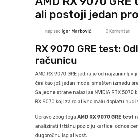
AMD RX 9070 GRE t
ali postoji jedan p
napisao
Igor Marković
0
Komentari
RX 9070 GRE test: Odl
računicu
AMD RX 9070 GRE jedna je od najzanimljivijih
čini kao još jedan model smešten između sred
Sa jedne strane nalazi se NVIDIA RTX 5070 
RX 9070 koji za relativno malu doplatu nudi 
Upravo zbog toga
AMD RX 9070 GRE test
n
analizirati tržišnu poziciju kartice, odnos c
dugoročnu isplativost.