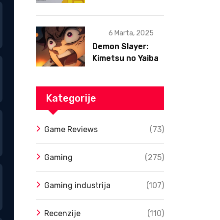
postojanja
6 Marta, 2025
Demon Slayer:
Kimetsu no Yaiba
– Infinity Castle
Film Dobio Datum
Izlaska u SAD Uz
Kategorije
Spektakularan
Trejler
Game Reviews
(73)
Gaming
(275)
Gaming industrija
(107)
Recenzije
(110)