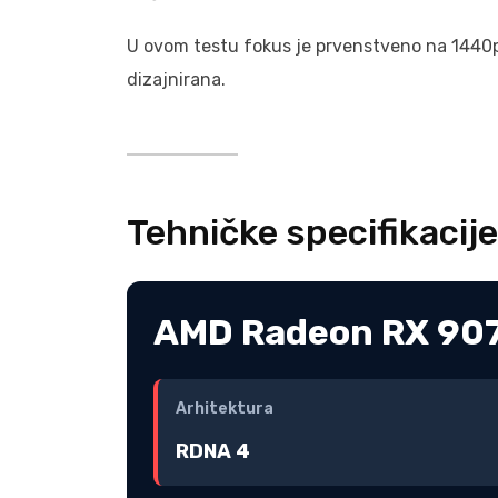
U ovom testu fokus je prvenstveno na 1440p 
dizajnirana.
Tehničke specifikacije
AMD Radeon RX 9070
Arhitektura
RDNA 4