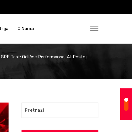
rija
O Nama
RE Test: Odlične Performanse, Ali Postoji