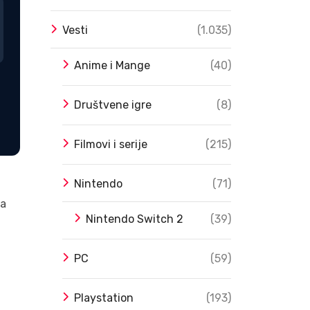
Vesti
(1.035)
Anime i Mange
(40)
Društvene igre
(8)
Filmovi i serije
(215)
Nintendo
(71)
ma
Nintendo Switch 2
(39)
PC
(59)
Playstation
(193)