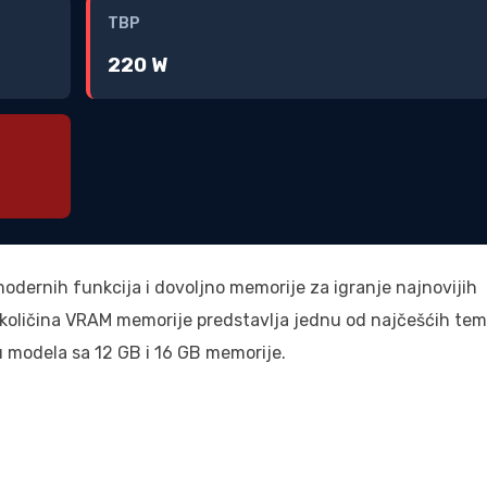
TBP
220 W
dernih funkcija i dovoljno memorije za igranje najnovijih
 količina VRAM memorije predstavlja jednu od najčešćih te
 modela sa 12 GB i 16 GB memorije.