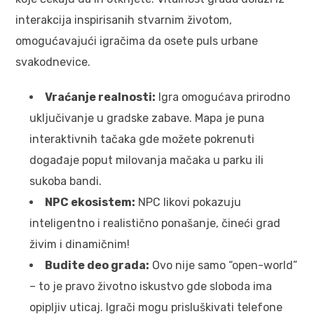
interakcija inspirisanih stvarnim životom,
omogućavajući igračima da osete puls urbane
svakodnevice.
Vraćanje realnosti:
Igra omogućava prirodno
uključivanje u gradske zabave. Mapa je puna
interaktivnih tačaka gde možete pokrenuti
događaje poput milovanja mačaka u parku ili
sukoba bandi.
NPC ekosistem:
NPC likovi pokazuju
inteligentno i realistično ponašanje, čineći grad
živim i dinamičnim!
Budite deo grada:
Ovo nije samo “open-world”
– to je pravo životno iskustvo gde sloboda ima
opipljiv uticaj. Igrači mogu prisluškivati telefone