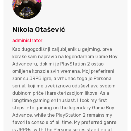
Nikola Otašević
administrator
Kao dugogodišnji zaljubljenik u gejming, prve
korake sam napravio na legendarnom Game Boy
Advance-u, dok mi je PlayStation 2 ostao
omiljena konzola svih vremena. Moj preferirani
žanr su JRPG igre, a vrhunac toga je Persona
serijal, koji me uvek iznova oduševljava svojom
dubinom priče i karakterizacijom likova. As a
longtime gaming enthusiast, I took my first
steps into gaming on the legendary Game Boy
Advance, while the PlayStation 2 remains my
favorite console of all time. My preferred genre
is JRPGs, with the Persona series standing at