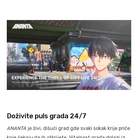
Doživite puls grada 24/7
ANANTA
je živi, dišući grad gde svaki sokak krije priče
koje čekaju da ih otkrijete. Vitalnost grada dolazi iz