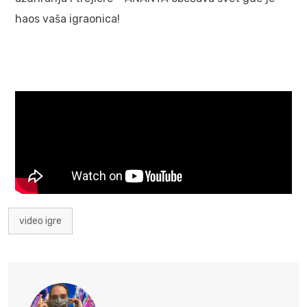
haos vaša igraonica!
video igre