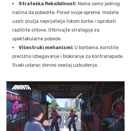
Strateška fleksibilnost:
Nema samo jednog
načina da pobedite. Pored svoje opreme, možete
uzeti oružja neprijatelja tokom borbe i isprobati
različite stilove. Otkrivajte strategije za
spektakularne pobede.
Višestruki mehanizmi:
U borbama, koristite
precizno izbegavanje i blokiranje za kontranapade.
Svaki udarac donosi osećaj uzbuđenja.