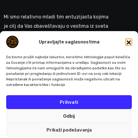
Mi smo relativno mladi tim entuzijasta kojima
je cilj da Vas obaveštavaju o vestima iz sveta
gejminga
Upravljajte saglasnostima
>
Da bismo pružili najbolje iskustvo, koristimo tehnologije poput kolačića
za čuvanje i/ili pristup informacijama o uređaju. Saglasnost sa ovim
tehnologijama će nam omogućiti da obrađujemo podatke kao što su
ponašanje pri pregledanju ili jedinstveni ID-ovi na ovoj veb lokaciji.
Pratite nas
Nepristanak ili povlačenje saglasnosti može negativno uticati na
određene karakteristike i funkcije.
Prihvati
Odbij
Prikaži podešavanja