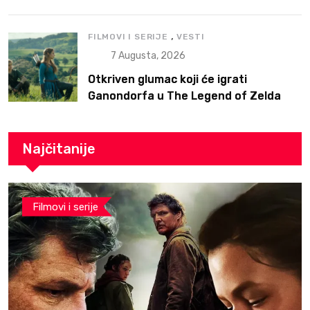
ali prvo na Netflix
,
FILMOVI I SERIJE
VESTI
7 Augusta, 2026
Otkriven glumac koji će igrati
Ganondorfa u The Legend of Zelda
filmu
Najčitanije
Filmovi i serije