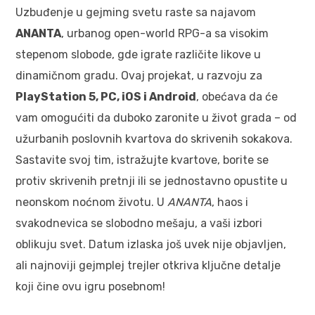
Uzbuđenje u gejming svetu raste sa najavom
ANANTA
, urbanog open-world RPG-a sa visokim
stepenom slobode, gde igrate različite likove u
dinamičnom gradu. Ovaj projekat, u razvoju za
PlayStation 5, PC, iOS i Android
, obećava da će
vam omogućiti da duboko zaronite u život grada – od
užurbanih poslovnih kvartova do skrivenih sokakova.
Sastavite svoj tim, istražujte kvartove, borite se
protiv skrivenih pretnji ili se jednostavno opustite u
neonskom noćnom životu. U
ANANTA
, haos i
svakodnevica se slobodno mešaju, a vaši izbori
oblikuju svet. Datum izlaska još uvek nije objavljen,
ali najnoviji gejmplej trejler otkriva ključne detalje
koji čine ovu igru posebnom!