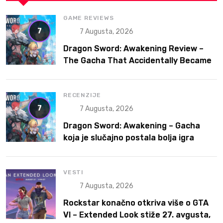
GAME REVIEWS
7
7 Augusta, 2026
Dragon Sword: Awakening Review –
The Gacha That Accidentally Became
a Better Game
RECENZIJE
7
7 Augusta, 2026
Dragon Sword: Awakening – Gacha
koja je slučajno postala bolja igra
VESTI
7 Augusta, 2026
Rockstar konačno otkriva više o GTA
VI – Extended Look stiže 27. avgusta,