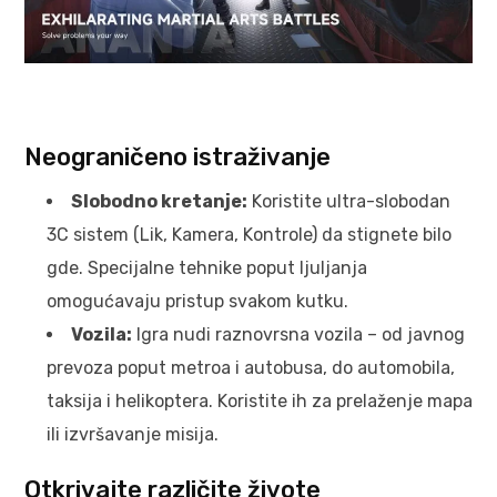
Neograničeno istraživanje
Slobodno kretanje:
Koristite ultra-slobodan
3C sistem (Lik, Kamera, Kontrole) da stignete bilo
gde. Specijalne tehnike poput ljuljanja
omogućavaju pristup svakom kutku.
Vozila:
Igra nudi raznovrsna vozila – od javnog
prevoza poput metroa i autobusa, do automobila,
taksija i helikoptera. Koristite ih za prelaženje mapa
ili izvršavanje misija.
Otkrivajte različite živote