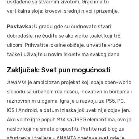
usklađene sa stvarnim životom. Grad ima tri
vertikalna sloja: krovovi, srednji nivoi i prizemlje.
Postavka:
U gradu gde su čudnovate stvari
dobrodošle, ne čudite se ako vidite toalet koji trči
ulicom! Prihvatite lokalne običaje, uhvatite vruće
tačke i uživajte u novim iskustvima svakog dana.
Zaključak: Svet pun mogućnosti
ANANTA
je ambiciozan projekat koji spaja open-world
slobodu sa urbanom realnošću, inovativnim borbama i
raznovrsnim ulogama. Igra je u razvoju za PS5, PC,
iOS i Android, a datum izlaska još uvek nije objavljen.
Ako volite igre poput
GTA
sa JRPG elementima, ovo je
naslov koji ne smete propustiti. Pratite naš blog za
ažuriranja i trejlere – ANANTA obećava svet gde je