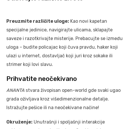
Preuzmite različite uloge:
Kao novi kapetan
specijalne jedinice, navigirajte ulicama, sklapajte
saveze i razotkrivajte misterije. Prebacujte se između
uloga – budite policajac koji čuva pravdu, haker koji
ulazi u internet, dostavljač koji juri kroz sokake ili
strimer koji lovi slavu.
Prihvatite neočekivano
ANANTA
stvara živopisan open-world gde svaki ugao
grada oživljava kroz višedimenzionalne detalje.
Istražujte pešice ili na neočekivane načine!
Okruženje:
Unutrašnji i spoljašnji interakcije