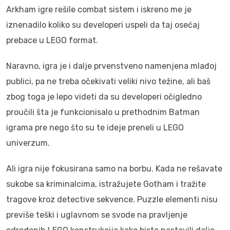
Arkham igre rešile combat sistem i iskreno me je
iznenadilo koliko su developeri uspeli da taj osećaj
prebace u LEGO format.
Naravno, igra je i dalje prvenstveno namenjena mlađoj
publici, pa ne treba očekivati veliki nivo težine, ali baš
zbog toga je lepo videti da su developeri očigledno
proučili šta je funkcionisalo u prethodnim Batman
igrama pre nego što su te ideje preneli u LEGO
univerzum.
Ali igra nije fokusirana samo na borbu. Kada ne rešavate
sukobe sa kriminalcima, istražujete Gotham i tražite
tragove kroz detective sekvence. Puzzle elementi nisu
previše teški i uglavnom se svode na pravljenje