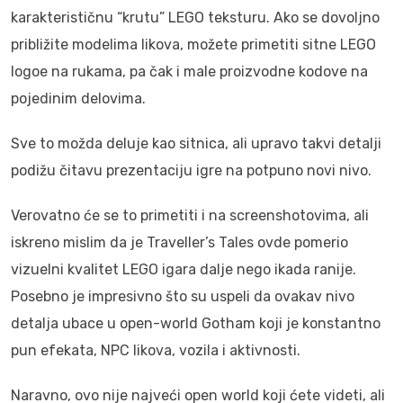
karakterističnu “krutu” LEGO teksturu. Ako se dovoljno
približite modelima likova, možete primetiti sitne LEGO
logoe na rukama, pa čak i male proizvodne kodove na
pojedinim delovima.
Sve to možda deluje kao sitnica, ali upravo takvi detalji
podižu čitavu prezentaciju igre na potpuno novi nivo.
Verovatno će se to primetiti i na screenshotovima, ali
iskreno mislim da je Traveller’s Tales ovde pomerio
vizuelni kvalitet LEGO igara dalje nego ikada ranije.
Posebno je impresivno što su uspeli da ovakav nivo
detalja ubace u open-world Gotham koji je konstantno
pun efekata, NPC likova, vozila i aktivnosti.
Naravno, ovo nije najveći open world koji ćete videti, ali