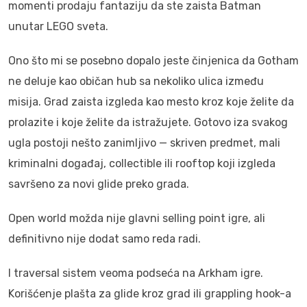
momenti prodaju fantaziju da ste zaista Batman
unutar LEGO sveta.
Ono što mi se posebno dopalo jeste činjenica da Gotham
ne deluje kao običan hub sa nekoliko ulica između
misija. Grad zaista izgleda kao mesto kroz koje želite da
prolazite i koje želite da istražujete. Gotovo iza svakog
ugla postoji nešto zanimljivo — skriven predmet, mali
kriminalni događaj, collectible ili rooftop koji izgleda
savršeno za novi glide preko grada.
Open world možda nije glavni selling point igre, ali
definitivno nije dodat samo reda radi.
I traversal sistem veoma podseća na Arkham igre.
Korišćenje plašta za glide kroz grad ili grappling hook-a