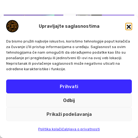
Upravljajte saglasnostima
Da bismo pružili najbolje iskustvo, koristimo tehnologije poput kolačića
za čuvanje i/ili pristup informacijama o uređaju. Saglasnost sa ovim
tehnologijama će nam omogućiti da obrađujemo podatke kao što su
ponašanje pri pregledanju ili jedinstveni ID-ovi na ovoj veb lokaciji.
Nepristanak ili povlačenje saglasnosti može negativno uticati na
određene karakteristike i funkcije.
Najnovije
Prihvati
GAME REVIEWS
Odbij
7
7 Augusta, 2026
Prikaži podešavanja
Dragon Sword: Awakening Review –
The Gacha That Accidentally Became
Politika kolačića
Izjava o privatnosti
a Better Game