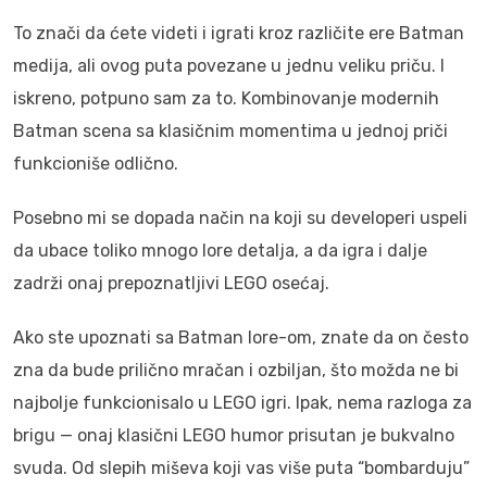
To znači da ćete videti i igrati kroz različite ere Batman
medija, ali ovog puta povezane u jednu veliku priču. I
iskreno, potpuno sam za to. Kombinovanje modernih
Batman scena sa klasičnim momentima u jednoj priči
funkcioniše odlično.
Posebno mi se dopada način na koji su developeri uspeli
da ubace toliko mnogo lore detalja, a da igra i dalje
zadrži onaj prepoznatljivi LEGO osećaj.
Ako ste upoznati sa Batman lore-om, znate da on često
zna da bude prilično mračan i ozbiljan, što možda ne bi
najbolje funkcionisalo u LEGO igri. Ipak, nema razloga za
brigu — onaj klasični LEGO humor prisutan je bukvalno
svuda. Od slepih miševa koji vas više puta “bombarduju”