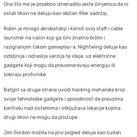
Ono što me je posebno iznenadilo jeste činjenica da ni
ostali likovi ne deluju kao običan filler sadržaj.
Robin je mnogo akrobatskiji i koristi svoj staff i cable
launcher na način koji ga čini znatno bržim i
razigranijim tokom gameplay-a. Nightwing deluje kao
ozbiljnija i odraslija verzija te ideje, uz električne
gadgete koji mogu da preusmeravaju energiju ili
šokiraju protivnike.
Batgirl sa druge strane uvodi hacking mehanike kroz
svoje tehnološke gadgete i sposobnost da preuzima
kontrolu nad sistemima i otključava lokacije kojima
drugi likovi ne mogu da pristupe.
Jim Gordon možda na prvi pogled deluje kao čudan