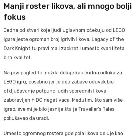
Manji roster likova, ali mnogo bolji
fokus
Jedna od stvari koje ljudi uglavnom očekuju od LEGO
igara jeste ogroman broj igrivih likova. Legacy of the
Dark Knight tu pravi mali zaokret i umesto kvantiteta
bira kvalitet.
Na prvi pogled to možda deluje kao čudna odluka za
LEGO igru, posebno jer je deo zabave oduvek bio
otključavanje potpuno ludih sporednih likova i
zaboravljenih DC negativaca. Međutim, što sam više
igrao, sve mi je bilo jasnije šta je Traveller’s Tales
pokušavao da uradi.
Umesto ogromnog rostera gde pola likova deluje kao