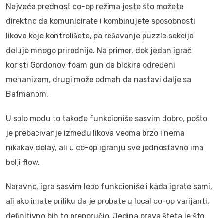
Najveća prednost co-op režima jeste što možete
direktno da komunicirate i kombinujete sposobnosti
likova koje kontrolišete, pa rešavanje puzzle sekcija
deluje mnogo prirodnije. Na primer, dok jedan igrač
koristi Gordonov foam gun da blokira određeni
mehanizam, drugi može odmah da nastavi dalje sa
Batmanom.
U solo modu to takođe funkcioniše sasvim dobro, pošto
je prebacivanje između likova veoma brzo i nema
nikakav delay, ali u co-op igranju sve jednostavno ima
bolji flow.
Naravno, igra sasvim lepo funkcioniše i kada igrate sami,
ali ako imate priliku da je probate u local co-op varijanti,
definitivno bih to preporučio. Jedina prava šteta je što