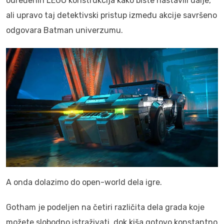
određenih LEGO konstrukcija kako biste nastavili dalje,
ali upravo taj detektivski pristup između akcije savršeno
odgovara Batman univerzumu.
A onda dolazimo do open-world dela igre.
Gotham je podeljen na četiri različita dela grada koje
možete slobodno istraživati, dok kiša gotovo konstantno