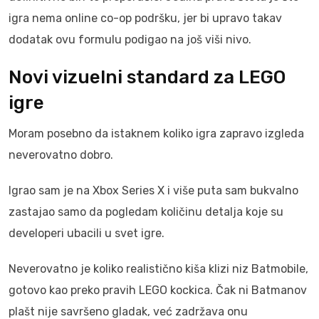
igra nema online co-op podršku, jer bi upravo takav
dodatak ovu formulu podigao na još viši nivo.
Novi vizuelni standard za LEGO
igre
Moram posebno da istaknem koliko igra zapravo izgleda
neverovatno dobro.
Igrao sam je na Xbox Series X i više puta sam bukvalno
zastajao samo da pogledam količinu detalja koje su
developeri ubacili u svet igre.
Neverovatno je koliko realistično kiša klizi niz Batmobile,
gotovo kao preko pravih LEGO kockica. Čak ni Batmanov
plašt nije savršeno gladak, već zadržava onu