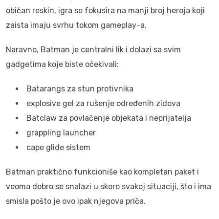
običan reskin, igra se fokusira na manji broj heroja koji
zaista imaju svrhu tokom gameplay-a.
Naravno, Batman je centralni lik i dolazi sa svim
gadgetima koje biste očekivali:
Batarangs za stun protivnika
explosive gel za rušenje određenih zidova
Batclaw za povlačenje objekata i neprijatelja
grappling launcher
cape glide sistem
Batman praktično funkcioniše kao kompletan paket i
veoma dobro se snalazi u skoro svakoj situaciji, što i ima
smisla pošto je ovo ipak njegova priča.