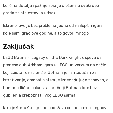
količina detalja i pažnje koja je uložena u svaki deo
grada zaista ostavlja utisak.
Iskreno, ovo je bez problema jedna od najlepših igara
koje sam igrao ove godine, a to govori mnogo.
Zaključak
LEGO Batman: Legacy of the Dark Knight uspeva da
prenese duh Arkham igara u LEGO univerzum na način
koji zaista funkcioniše. Gotham je fantastičan za
istraživanje, combat sistem je iznenađujuće zabavan, a
humor odlično balansira mračniji Batman lore bez
gubljenja prepoznatljivog LEGO šarma.
Iako je šteta što igra ne podržava online co-op, Legacy