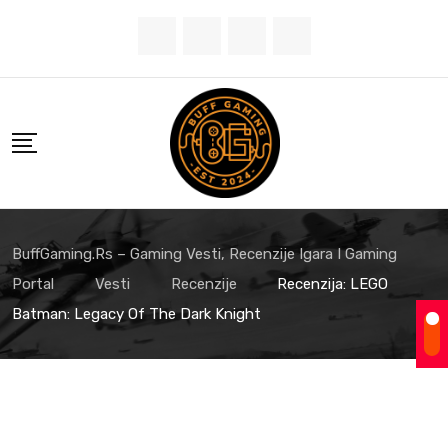
Skip
to
content
BuffGaming.rs – Gaming Vesti, Recenzije Igara I Gaming
Portal
Vesti
Recenzije
Recenzija: LEGO
Batman: Legacy Of The Dark Knight