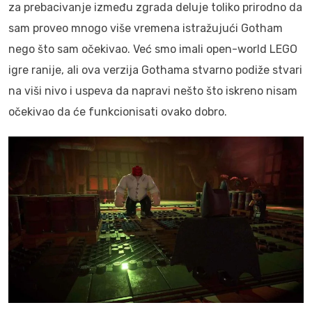
za prebacivanje između zgrada deluje toliko prirodno da
sam proveo mnogo više vremena istražujući Gotham
nego što sam očekivao. Već smo imali open-world LEGO
igre ranije, ali ova verzija Gothama stvarno podiže stvari
na viši nivo i uspeva da napravi nešto što iskreno nisam
očekivao da će funkcionisati ovako dobro.