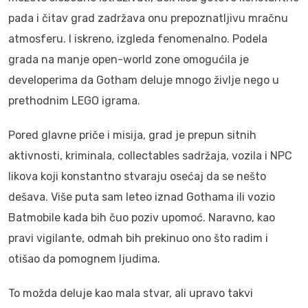
pada i čitav grad zadržava onu prepoznatljivu mračnu
atmosferu. I iskreno, izgleda fenomenalno. Podela
grada na manje open-world zone omogućila je
developerima da Gotham deluje mnogo življe nego u
prethodnim LEGO igrama.
Pored glavne priče i misija, grad je prepun sitnih
aktivnosti, kriminala, collectables sadržaja, vozila i NPC
likova koji konstantno stvaraju osećaj da se nešto
dešava. Više puta sam leteo iznad Gothama ili vozio
Batmobile kada bih čuo poziv upomoć. Naravno, kao
pravi vigilante, odmah bih prekinuo ono što radim i
otišao da pomognem ljudima.
To možda deluje kao mala stvar, ali upravo takvi