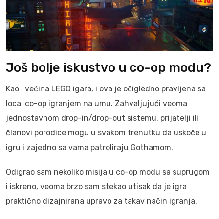
Još bolje iskustvo u co-op modu?
Kao i većina LEGO igara, i ova je očigledno pravljena sa
local co-op igranjem na umu. Zahvaljujući veoma
jednostavnom drop-in/drop-out sistemu, prijatelji ili
članovi porodice mogu u svakom trenutku da uskoče u
igru i zajedno sa vama patroliraju Gothamom.
Odigrao sam nekoliko misija u co-op modu sa suprugom
i iskreno, veoma brzo sam stekao utisak da je igra
praktično dizajnirana upravo za takav način igranja.