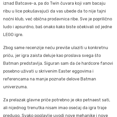
iznad Batcave-a, pa do Twin čuvara koji vam bacaju
ribu u lice pokušavajući da vas ubede da to nije tajni
noćni klub, već obična prodavnica ribe. Sve je poprilično
ludo i apsurdno, baš onako kako biste očekivali od jedne
LEGO igre.
Zbog same recenzije neću previše ulaziti u konkretnu
priču, jer igra zaista deluje kao proslava svega što
Batman predstavlja. Siguran sam da će hardcore fanovi
posebno uživati u skrivenim Easter eggovima i
referencama na manje poznate delove Batman
univerzuma.
Za prelazak glavne priče potrebno je oko petnaest sati,
ali nijednog trenutka nisam imao osećaj da igra traje
predugo. Svako poglavlje uvodi nove mehanike i nove