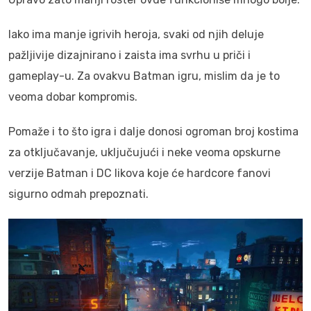
Iako ima manje igrivih heroja, svaki od njih deluje
pažljivije dizajnirano i zaista ima svrhu u priči i
gameplay-u. Za ovakvu Batman igru, mislim da je to
veoma dobar kompromis.
Pomaže i to što igra i dalje donosi ogroman broj kostima
za otključavanje, uključujući i neke veoma opskurne
verzije Batman i DC likova koje će hardcore fanovi
sigurno odmah prepoznati.