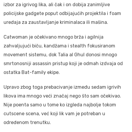
izbor za igrivog lika, ali čak i on dobija zanimljive
policijske gadgete poput odbijajućih projektila i foam
uređaja za zaustavljanje kriminalaca ili mašina.
Catwoman je očekivano mnogo brža i agilnija
zahvaljujući biču, kandžama i stealth fokusiranom
movement sistemu, dok Talia al Ghul donosi mnogo
smrtonosniji assassin pristup koji je odmah izdvaja od
ostatka Bat-family ekipe.
Upravo zbog toga prebacivanje između sedam igrivih
likova ima mnogo veći značaj nego što sam očekivao.
Nije poenta samo u tome ko izgleda najbolje tokom
cutscene scena, već koji lik vam je potreban u
određenom trenutku.