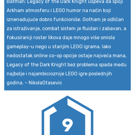
Batman: Legacy of the Dark Knight uspeva da spoji
Arkham atmosferu i LEGO humor na način koji
iznenađujuće dobro funkcioniše. Gotham je odličan
za istraživanje, combat sistem je fluidan i zabavan, a
fokusiraniji roster likova daje mnogo više smisla
gameplay-u nego u starijim LEGO igrama. Iako
nedostatak online co-op opcije ostaje najveća mana,
Legacy of the Dark Knight bez problema spada među
najbolje i najambicioznije LEGO igre poslednjih
godina.
–
NikolaOtasevic
9