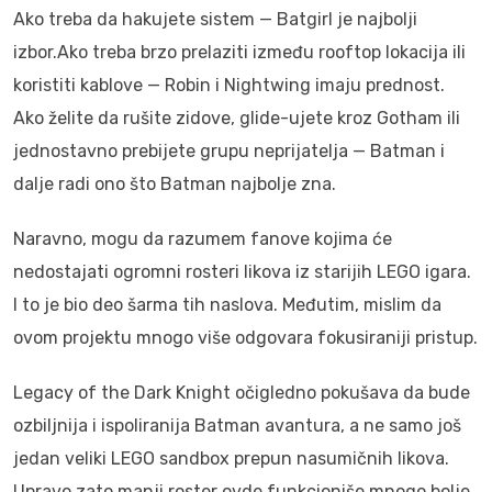
Ako treba da hakujete sistem — Batgirl je najbolji
izbor.Ako treba brzo prelaziti između rooftop lokacija ili
koristiti kablove — Robin i Nightwing imaju prednost.
Ako želite da rušite zidove, glide-ujete kroz Gotham ili
jednostavno prebijete grupu neprijatelja — Batman i
dalje radi ono što Batman najbolje zna.
Naravno, mogu da razumem fanove kojima će
nedostajati ogromni rosteri likova iz starijih LEGO igara.
I to je bio deo šarma tih naslova. Međutim, mislim da
ovom projektu mnogo više odgovara fokusiraniji pristup.
Legacy of the Dark Knight očigledno pokušava da bude
ozbiljnija i ispoliranija Batman avantura, a ne samo još
jedan veliki LEGO sandbox prepun nasumičnih likova.
Upravo zato manji roster ovde funkcioniše mnogo bolje.