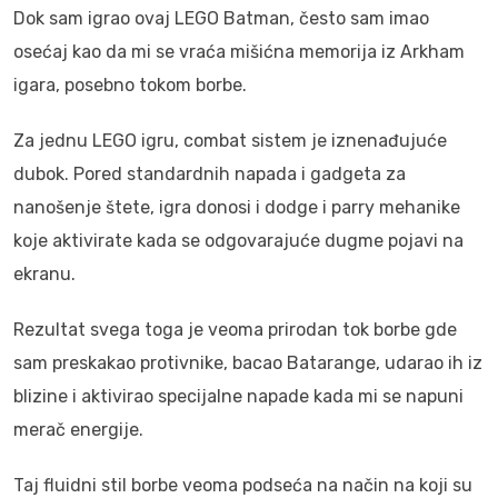
Dok sam igrao ovaj LEGO Batman, često sam imao
osećaj kao da mi se vraća mišićna memorija iz Arkham
igara, posebno tokom borbe.
Za jednu LEGO igru, combat sistem je iznenađujuće
dubok. Pored standardnih napada i gadgeta za
nanošenje štete, igra donosi i dodge i parry mehanike
koje aktivirate kada se odgovarajuće dugme pojavi na
ekranu.
Rezultat svega toga je veoma prirodan tok borbe gde
sam preskakao protivnike, bacao Batarange, udarao ih iz
blizine i aktivirao specijalne napade kada mi se napuni
merač energije.
Taj fluidni stil borbe veoma podseća na način na koji su