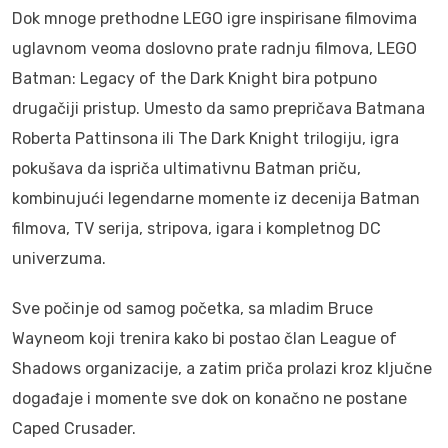
Dok mnoge prethodne LEGO igre inspirisane filmovima
uglavnom veoma doslovno prate radnju filmova, LEGO
Batman: Legacy of the Dark Knight bira potpuno
drugačiji pristup. Umesto da samo prepričava Batmana
Roberta Pattinsona ili The Dark Knight trilogiju, igra
pokušava da ispriča ultimativnu Batman priču,
kombinujući legendarne momente iz decenija Batman
filmova, TV serija, stripova, igara i kompletnog DC
univerzuma.
Sve počinje od samog početka, sa mladim Bruce
Wayneom koji trenira kako bi postao član League of
Shadows organizacije, a zatim priča prolazi kroz ključne
događaje i momente sve dok on konačno ne postane
Caped Crusader.