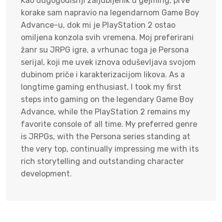
Kao dugogodišnji zaljubljenik u gejming, prve
korake sam napravio na legendarnom Game Boy
Advance-u, dok mi je PlayStation 2 ostao
omiljena konzola svih vremena. Moj preferirani
žanr su JRPG igre, a vrhunac toga je Persona
serijal, koji me uvek iznova oduševljava svojom
dubinom priče i karakterizacijom likova. As a
longtime gaming enthusiast, I took my first
steps into gaming on the legendary Game Boy
Advance, while the PlayStation 2 remains my
favorite console of all time. My preferred genre
is JRPGs, with the Persona series standing at
the very top, continually impressing me with its
rich storytelling and outstanding character
development.