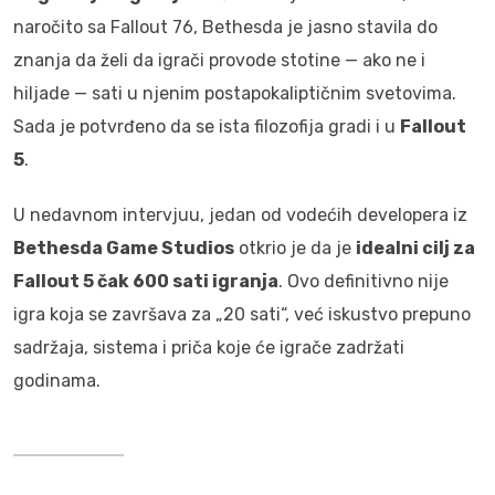
naročito sa Fallout 76, Bethesda je jasno stavila do
znanja da želi da igrači provode stotine — ako ne i
hiljade — sati u njenim postapokaliptičnim svetovima.
Sada je potvrđeno da se ista filozofija gradi i u
Fallout
5
.
U nedavnom intervjuu, jedan od vodećih developera iz
Bethesda Game Studios
otkrio je da je
idealni cilj za
Fallout 5 čak 600 sati igranja
. Ovo definitivno nije
igra koja se završava za „20 sati“, već iskustvo prepuno
sadržaja, sistema i priča koje će igrače zadržati
godinama.