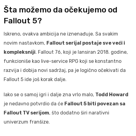
Šta možemo da očekujemo od
Fallout 5?
Iskreno, ovakva ambicija ne iznenađuje. Sa svakim
novim nastavkom,
Fallout serijal postaje sve veći i
kompleksniji
. Fallout 76, koji je lansiran 2018. godine,
funkcioniše kao live-service RPG koji se konstantno
razvija i dobija novi sadržaj, pa je logično očekivati da
Fallout 5 ide još korak dalje.
Iako se o samoj igri i dalje zna vrlo malo,
Todd Howard
je nedavno potvrdio da će
Fallout 5 biti povezan sa
Fallout TV serijom
, što dodatno širi narativni
univerzum franšize.