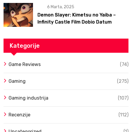
6 Marta, 2025
Demon Slayer: Kimetsu no Yaiba –
Infinity Castle Film Dobio Datum
Izlaska u SAD Uz Spektakularan Trejler
Kategorije
Game Reviews
(74)
Gaming
(275)
Gaming industrija
(107)
Recenzije
(112)
Uncategorized
(1)