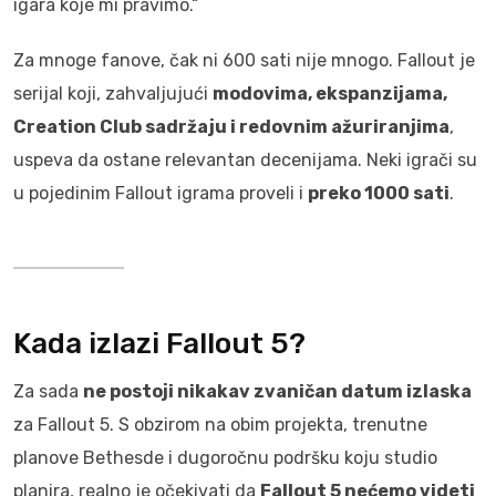
igara koje mi pravimo.“
Za mnoge fanove, čak ni 600 sati nije mnogo. Fallout je
serijal koji, zahvaljujući
modovima, ekspanzijama,
Creation Club sadržaju i redovnim ažuriranjima
,
uspeva da ostane relevantan decenijama. Neki igrači su
u pojedinim Fallout igrama proveli i
preko 1000 sati
.
Kada izlazi Fallout 5?
Za sada
ne postoji nikakav zvaničan datum izlaska
za Fallout 5. S obzirom na obim projekta, trenutne
planove Bethesde i dugoročnu podršku koju studio
planira, realno je očekivati da
Fallout 5 nećemo videti