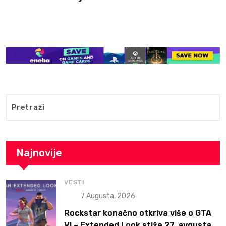
Najnovije
VESTI
7 Augusta, 2026
Rockstar konačno otkriva više o GTA
VI – Extended Look stiže 27. avgusta,