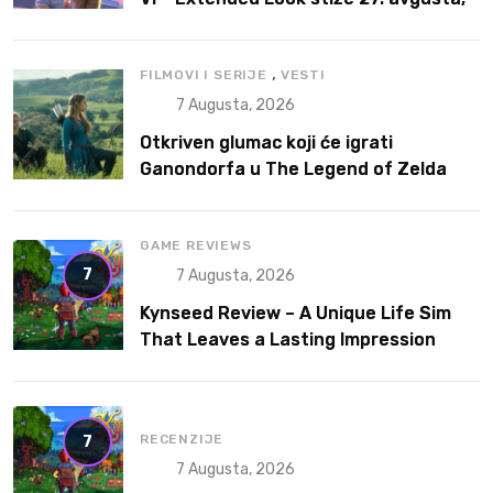
ali prvo na Netflix
,
FILMOVI I SERIJE
VESTI
7 Augusta, 2026
Otkriven glumac koji će igrati
Ganondorfa u The Legend of Zelda
filmu
GAME REVIEWS
7
7 Augusta, 2026
Kynseed Review – A Unique Life Sim
That Leaves a Lasting Impression
RECENZIJE
7
7 Augusta, 2026