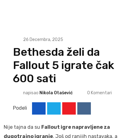
26 Decembra, 2025
Bethesda želi da
Fallout 5 igrate čak
600 sati
napisao
Nikola Otašević
0
Komentari
Podeli
Youtube
Reddit
Nije tajna da su
Fallout igre napravljene za
dugotrajno igranje
. Još od ranijih nastavaka, a