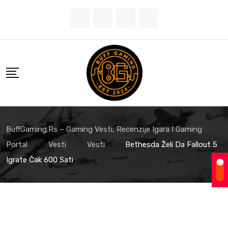
Skip
to
content
BuffGaming.rs – Gaming Vesti, Recenzije Igara I Gaming
Portal
Vesti
Vesti
Bethesda Želi Da Fallout 5
Igrate Čak 600 Sati