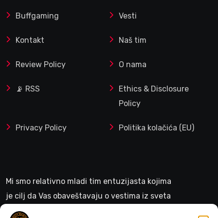
Buffgaming
Vesti
Kontakt
Naš tim
Review Policy
O nama
📡 RSS
Ethics & Disclosure
Policy
Privacy Policy
Politika kolačića (EU)
Mi smo relativno mladi tim entuzijasta kojima
je cilj da Vas obaveštavaju o vestima iz sveta
gejminga