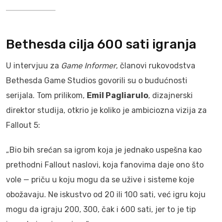
Bethesda cilja 600 sati igranja
U intervjuu za
Game Informer
, članovi rukovodstva
Bethesda Game Studios govorili su o budućnosti
serijala. Tom prilikom,
Emil Pagliarulo
, dizajnerski
direktor studija, otkrio je koliko je ambiciozna vizija za
Fallout 5:
„Bio bih srećan sa igrom koja je jednako uspešna kao
prethodni Fallout naslovi, koja fanovima daje ono što
vole — priču u koju mogu da se užive i sisteme koje
obožavaju. Ne iskustvo od 20 ili 100 sati, već igru koju
mogu da igraju 200, 300, čak i 600 sati, jer to je tip