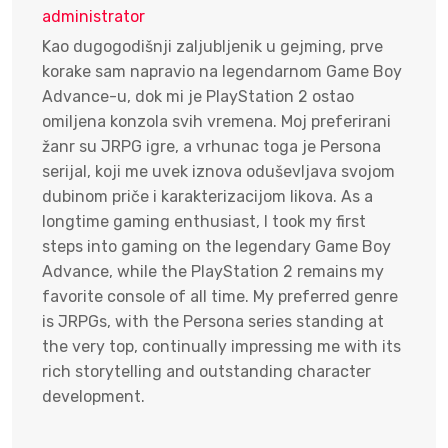
administrator
Kao dugogodišnji zaljubljenik u gejming, prve
korake sam napravio na legendarnom Game Boy
Advance-u, dok mi je PlayStation 2 ostao
omiljena konzola svih vremena. Moj preferirani
žanr su JRPG igre, a vrhunac toga je Persona
serijal, koji me uvek iznova oduševljava svojom
dubinom priče i karakterizacijom likova. As a
longtime gaming enthusiast, I took my first
steps into gaming on the legendary Game Boy
Advance, while the PlayStation 2 remains my
favorite console of all time. My preferred genre
is JRPGs, with the Persona series standing at
the very top, continually impressing me with its
rich storytelling and outstanding character
development.