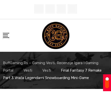
Skip
to
content
BuffGaming.rs – Gaming Vesti, Recenzije Igara I Gaming
Portal
Vesti
Vesti
Final Fantasy 7 Remake
Part 3 Vraća Legendarni Snowboarding Mini-Game