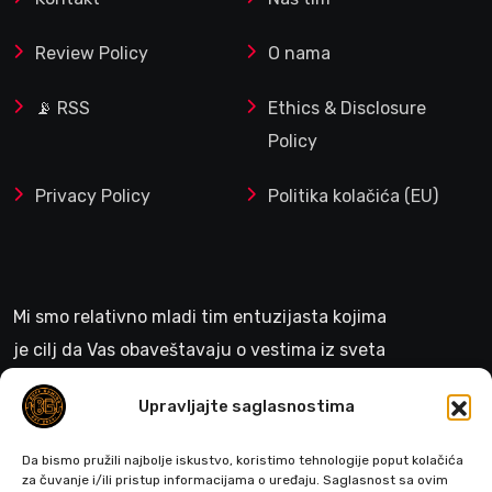
Review Policy
O nama
📡 RSS
Ethics & Disclosure
Policy
Privacy Policy
Politika kolačića (EU)
Mi smo relativno mladi tim entuzijasta kojima
je cilj da Vas obaveštavaju o vestima iz sveta
gejminga
Upravljajte saglasnostima
>
Da bismo pružili najbolje iskustvo, koristimo tehnologije poput kolačića
za čuvanje i/ili pristup informacijama o uređaju. Saglasnost sa ovim