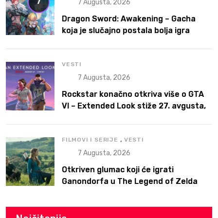
7
7 Augusta, 2026
Dragon Sword: Awakening – Gacha
koja je slučajno postala bolja igra
VESTI
7 Augusta, 2026
Rockstar konačno otkriva više o GTA
VI – Extended Look stiže 27. avgusta,
ali prvo na Netflix
,
FILMOVI I SERIJE
VESTI
7 Augusta, 2026
Otkriven glumac koji će igrati
Ganondorfa u The Legend of Zelda
filmu