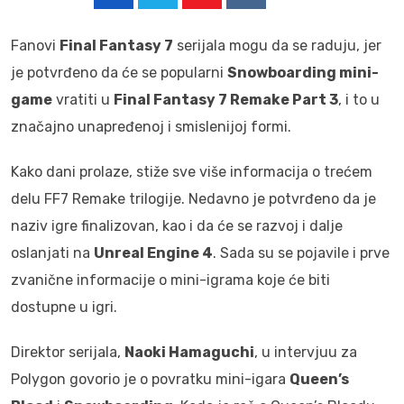
Youtube
Reddit
Fanovi
Final Fantasy 7
serijala mogu da se raduju, jer
je potvrđeno da će se popularni
Snowboarding mini-
game
vratiti u
Final Fantasy 7 Remake Part 3
, i to u
značajno unapređenoj i smislenijoj formi.
Kako dani prolaze, stiže sve više informacija o trećem
delu FF7 Remake trilogije. Nedavno je potvrđeno da je
naziv igre finalizovan, kao i da će se razvoj i dalje
oslanjati na
Unreal Engine 4
. Sada su se pojavile i prve
zvanične informacije o mini-igrama koje će biti
dostupne u igri.
Direktor serijala,
Naoki Hamaguchi
, u intervjuu za
Polygon govorio je o povratku mini-igara
Queen’s