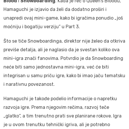
Blood
i
Snowboarding
. Kada je reč o Queen’s Bloodu,
Hamaguchi je izjavio da želi da dodatno proširi i
unapredi ovaj mini-game, kako bi igračima ponudio „još
moćniju i bogatiju verziju“ u Part 3.
Što se tiče Snowboardinga, direktor nije želeo da otkriva
previše detalja, ali je naglasio da je svestan koliko ova
mini-igra znači fanovima. Potvrdio je da Snowboarding
neće biti samo jednostavna mini-igra, već će biti
integrisan u samu priču igre, kako bi imao jaču tematsku
i narativnu povezanost.
Hamaguchi je takođe podelio informacije o napretku
razvoja igre. Prema njegovim rečima, razvoj teče
„glatko“, a tim trenutno prati sve planirane rokove. Igra
je u ovom trenutku tehnički igriva, ali je potrebno