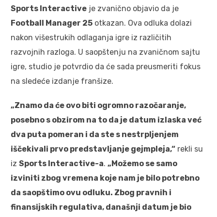
Sports Interactive
je zvanično objavio da je
Football Manager 25
otkazan. Ova odluka dolazi
nakon višestrukih odlaganja igre iz različitih
razvojnih razloga. U saopštenju na zvaničnom sajtu
igre, studio je potvrdio da će sada preusmeriti fokus
na sledeće izdanje franšize.
„Znamo da će ovo biti ogromno razočaranje,
posebno s obzirom na to da je datum izlaska već
dva puta pomeran i da ste s nestrpljenjem
iščekivali prvo predstavljanje gejmpleja,“
rekli su
iz
Sports Interactive-a
.
„Možemo se samo
izviniti zbog vremena koje nam je bilo potrebno
da saopštimo ovu odluku. Zbog pravnih i
finansijskih regulativa, današnji datum je bio