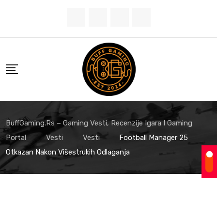
BuffGaming.rs – Gaming Vesti, Recenzije Igara I Gaming
Portal
Vesti
Vesti
Football Manager 25
Otkazan Nakon Višestrukih Odlaganja