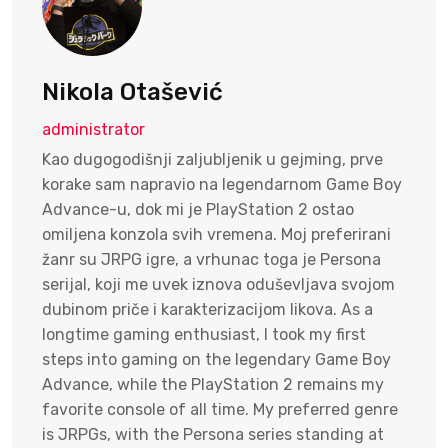
Nikola Otašević
administrator
Kao dugogodišnji zaljubljenik u gejming, prve
korake sam napravio na legendarnom Game Boy
Advance-u, dok mi je PlayStation 2 ostao
omiljena konzola svih vremena. Moj preferirani
žanr su JRPG igre, a vrhunac toga je Persona
serijal, koji me uvek iznova oduševljava svojom
dubinom priče i karakterizacijom likova. As a
longtime gaming enthusiast, I took my first
steps into gaming on the legendary Game Boy
Advance, while the PlayStation 2 remains my
favorite console of all time. My preferred genre
is JRPGs, with the Persona series standing at