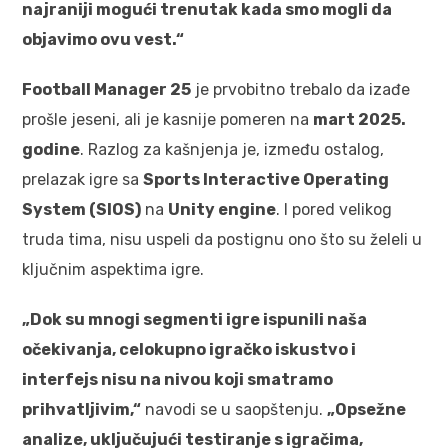
najraniji mogući trenutak kada smo mogli da
objavimo ovu vest.“
Football Manager 25
je prvobitno trebalo da izađe
prošle jeseni, ali je kasnije pomeren na
mart 2025.
godine
. Razlog za kašnjenja je, između ostalog,
prelazak igre sa
Sports Interactive Operating
System (SIOS)
na
Unity engine
. I pored velikog
truda tima, nisu uspeli da postignu ono što su želeli u
ključnim aspektima igre.
„Dok su mnogi segmenti igre ispunili naša
očekivanja, celokupno igračko iskustvo i
interfejs nisu na nivou koji smatramo
prihvatljivim,“
navodi se u saopštenju.
„Opsežne
analize, uključujući testiranje s igračima,