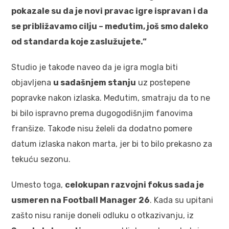
pokazale su da je novi pravac igre ispravan i da
se približavamo cilju – međutim, još smo daleko
od standarda koje zaslužujete.“
Studio je takođe naveo da je igra mogla biti
objavljena
u sadašnjem stanju
uz postepene
popravke nakon izlaska. Međutim, smatraju da to ne
bi bilo ispravno prema dugogodišnjim fanovima
franšize. Takođe nisu želeli da dodatno pomere
datum izlaska nakon marta, jer bi to bilo prekasno za
tekuću sezonu.
Umesto toga,
celokupan razvojni fokus sada je
usmeren na Football Manager 26
. Kada su upitani
zašto nisu ranije doneli odluku o otkazivanju, iz