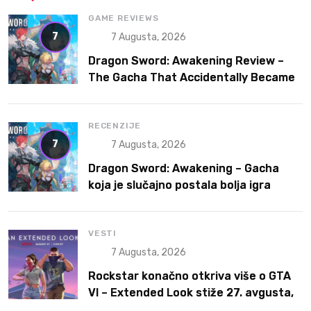
GAME REVIEWS
7
7 Augusta, 2026
Dragon Sword: Awakening Review –
The Gacha That Accidentally Became
a Better Game
RECENZIJE
7
7 Augusta, 2026
Dragon Sword: Awakening – Gacha
koja je slučajno postala bolja igra
VESTI
7 Augusta, 2026
Rockstar konačno otkriva više o GTA
VI – Extended Look stiže 27. avgusta,
ali prvo na Netflix