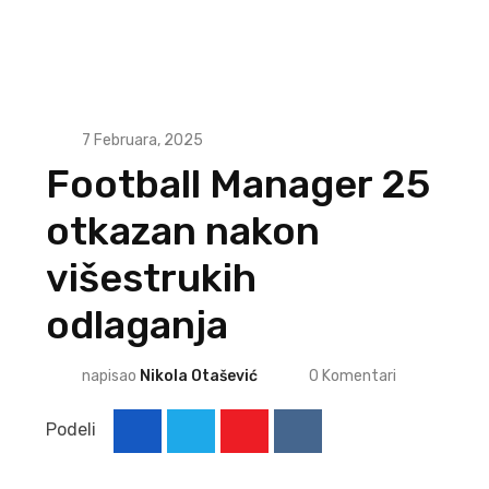
7 Februara, 2025
Football Manager 25
otkazan nakon
višestrukih
odlaganja
napisao
Nikola Otašević
0
Komentari
Podeli