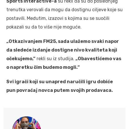
Sports Interactive-a
su rekli da su do poslednjeg
trenutka verovali da mogu da dostignu ciljeve koje su
postavili. Međutim, izazovi s kojima su se suočili
pokazali su da to više nije moguće.
„Otkazivanjem FM25, sada ulažemo svaki napor
da sledeće izdanje dostigne nivo kvaliteta koji
očekujemo,“
rekli su iz studija.
„Obavestićemo vas
o napretku čim budemo mogli.“
Svi igrači koji su unapred naručili igru dobiće
pun povraćaj novca putem svojih prodavaca.