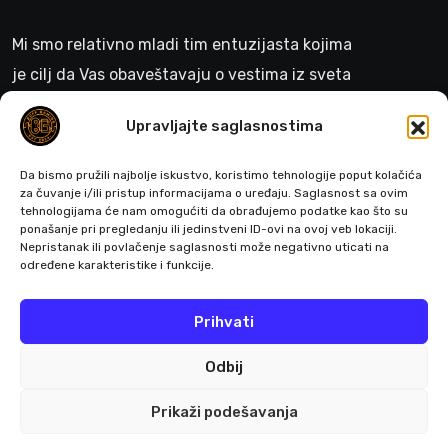
Mi smo relativno mladi tim entuzijasta kojima
je cilj da Vas obaveštavaju o vestima iz sveta
gejminga
Upravljajte saglasnostima
>
Da bismo pružili najbolje iskustvo, koristimo tehnologije poput kolačića
za čuvanje i/ili pristup informacijama o uređaju. Saglasnost sa ovim
tehnologijama će nam omogućiti da obrađujemo podatke kao što su
ponašanje pri pregledanju ili jedinstveni ID-ovi na ovoj veb lokaciji.
Pratite nas
Nepristanak ili povlačenje saglasnosti može negativno uticati na
određene karakteristike i funkcije.
Prihvati
Odbij
Prikaži podešavanja