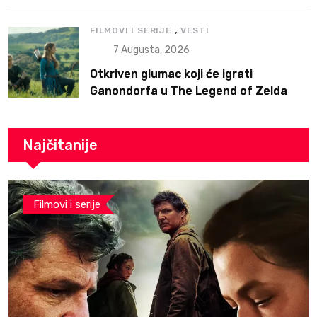
,
FILMOVI I SERIJE
VESTI
7 Augusta, 2026
Otkriven glumac koji će igrati
Ganondorfa u The Legend of Zelda
filmu
Najčitanije
Filmovi i serije