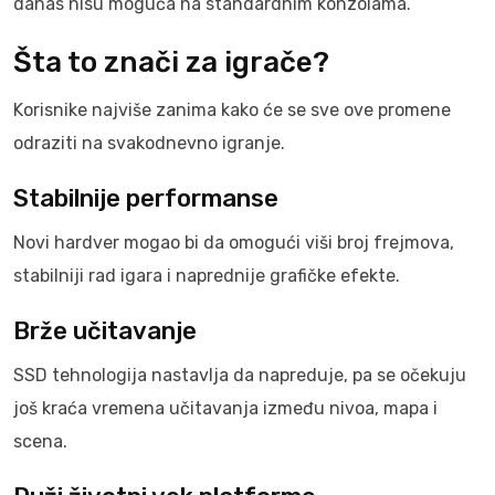
danas nisu moguća na standardnim konzolama.
Šta to znači za igrače?
Korisnike najviše zanima kako će se sve ove promene
odraziti na svakodnevno igranje.
Stabilnije performanse
Novi hardver mogao bi da omogući viši broj frejmova,
stabilniji rad igara i naprednije grafičke efekte.
Brže učitavanje
SSD tehnologija nastavlja da napreduje, pa se očekuju
još kraća vremena učitavanja između nivoa, mapa i
scena.