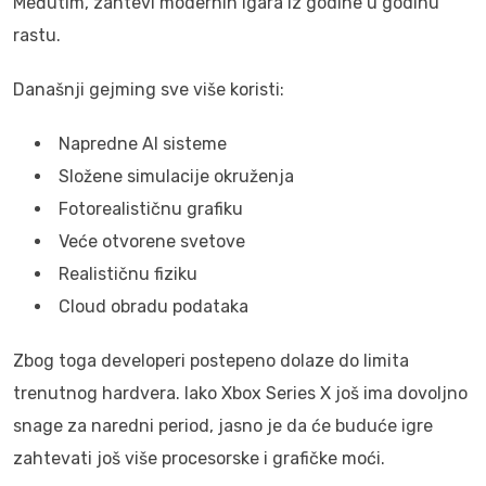
Međutim, zahtevi modernih igara iz godine u godinu
rastu.
Današnji gejming sve više koristi:
Napredne AI sisteme
Složene simulacije okruženja
Fotorealističnu grafiku
Veće otvorene svetove
Realističnu fiziku
Cloud obradu podataka
Zbog toga developeri postepeno dolaze do limita
trenutnog hardvera. Iako Xbox Series X još ima dovoljno
snage za naredni period, jasno je da će buduće igre
zahtevati još više procesorske i grafičke moći.