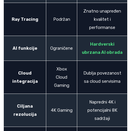
Znatno unapređen
Ray Tracing
Podržan
kvalitet i
performanse
Hardverski
AI funkcije
Ograničene
ubrzana AI obrada
Xbox
Cloud
Dublja povezanost
Cloud
integracija
sa cloud servisima
Gaming
Napredni 4K i
Ciljana
4K Gaming
potencijalni 8K
rezolucija
sadržaji