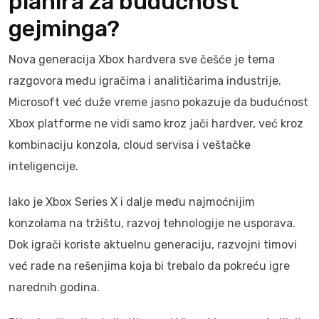
planira za budućnost
gejminga?
Nova generacija Xbox hardvera sve češće je tema
razgovora među igračima i analitičarima industrije.
Microsoft već duže vreme jasno pokazuje da budućnost
Xbox platforme ne vidi samo kroz jači hardver, već kroz
kombinaciju konzola, cloud servisa i veštačke
inteligencije.
Iako je Xbox Series X i dalje među najmoćnijim
konzolama na tržištu, razvoj tehnologije ne usporava.
Dok igrači koriste aktuelnu generaciju, razvojni timovi
već rade na rešenjima koja bi trebalo da pokreću igre
narednih godina.