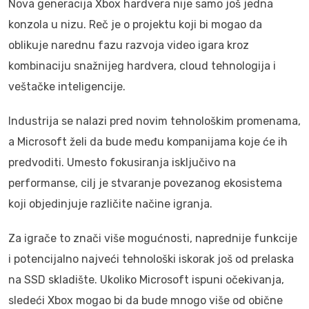
Nova generacija Xbox hardvera nije samo još jedna
konzola u nizu. Reč je o projektu koji bi mogao da
oblikuje narednu fazu razvoja video igara kroz
kombinaciju snažnijeg hardvera, cloud tehnologija i
veštačke inteligencije.
Industrija se nalazi pred novim tehnološkim promenama,
a Microsoft želi da bude među kompanijama koje će ih
predvoditi. Umesto fokusiranja isključivo na
performanse, cilj je stvaranje povezanog ekosistema
koji objedinjuje različite načine igranja.
Za igrače to znači više mogućnosti, naprednije funkcije
i potencijalno najveći tehnološki iskorak još od prelaska
na SSD skladište. Ukoliko Microsoft ispuni očekivanja,
sledeći Xbox mogao bi da bude mnogo više od obične