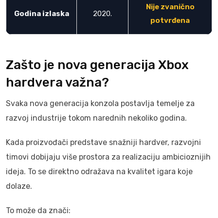
Nije zvanično
Godina izlaska
2020.
potvrđena
Zašto je nova generacija Xbox
hardvera važna?
Svaka nova generacija konzola postavlja temelje za
razvoj industrije tokom narednih nekoliko godina.
Kada proizvođači predstave snažniji hardver, razvojni
timovi dobijaju više prostora za realizaciju ambicioznijih
ideja. To se direktno odražava na kvalitet igara koje
dolaze.
To može da znači: