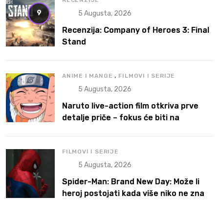
RECENZIJE
9
5 Augusta, 2026
Recenzija: Company of Heroes 3: Final
Stand
,
ANIME I MANGE
FILMOVI I SERIJE
5 Augusta, 2026
Naruto live-action film otkriva prve
detalje priče – fokus će biti na
Narutoovoj borbi da pronađe svoje
mesto
FILMOVI I SERIJE
5 Augusta, 2026
Spider-Man: Brand New Day: Može li
heroj postojati kada više niko ne zna
ko je on?