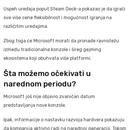
Uspeh uređaja poput Steam Deck-a pokazao je da igrači
sve više cene fleksibilnost i mogućnost igranja na
različitim uređajima.
Zbog toga će Microsoft morati da pronađe ravnotežu
između tradicionalne konzole i šireg gejming
ekosistema koji obuhvata više platformi.
Šta možemo očekivati u
narednom periodu?
Microsoft još nije objavio zvaničan datum
predstavljanja nove konzole.
Ipak, informacije o nastavku razvoja hardvera pokazuju
da kompanija aktivno radi na narednoj generaciji. Tokom