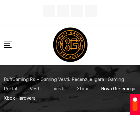
Skip
to
content
BuffGaming.rs – Gaming Vesti, Recenzije Igara I Gaming
Portal
Vesti
Vesti
Xbox
Nova Generacija
Xbox Hardvera