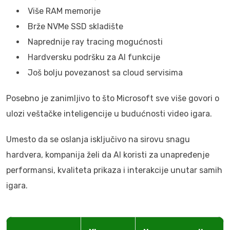
Više RAM memorije
Brže NVMe SSD skladište
Naprednije ray tracing mogućnosti
Hardversku podršku za AI funkcije
Još bolju povezanost sa cloud servisima
Posebno je zanimljivo to što Microsoft sve više govori o
ulozi veštačke inteligencije u budućnosti video igara.
Umesto da se oslanja isključivo na sirovu snagu
hardvera, kompanija želi da AI koristi za unapređenje
performansi, kvaliteta prikaza i interakcije unutar samih
igara.