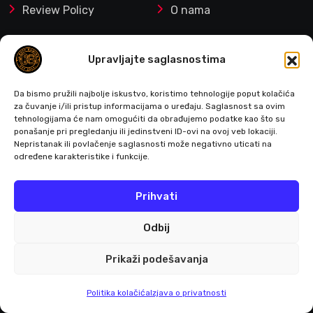
Review Policy
O nama
📡 RSS
Ethics & Disclosure
Upravljajte saglasnostima
Policy
Da bismo pružili najbolje iskustvo, koristimo tehnologije poput kolačića
Privacy Policy
Politika kolačića (EU)
za čuvanje i/ili pristup informacijama o uređaju. Saglasnost sa ovim
tehnologijama će nam omogućiti da obrađujemo podatke kao što su
ponašanje pri pregledanju ili jedinstveni ID-ovi na ovoj veb lokaciji.
Nepristanak ili povlačenje saglasnosti može negativno uticati na
određene karakteristike i funkcije.
Mi smo relativno mladi tim entuzijasta kojima
Prihvati
je cilj da Vas obaveštavaju o vestima iz sveta
gejminga
Odbij
Prikaži podešavanja
>
Politika kolačića
Izjava o privatnosti