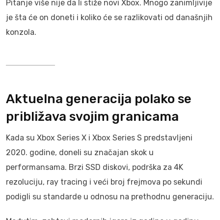
Pitanje više nije da li stiže novi Xbox. Mnogo zanimljivije
je šta će on doneti i koliko će se razlikovati od današnjih
konzola.
Aktuelna generacija polako se
približava svojim granicama
Kada su Xbox Series X i Xbox Series S predstavljeni
2020. godine, doneli su značajan skok u
performansama. Brzi SSD diskovi, podrška za 4K
rezoluciju, ray tracing i veći broj frejmova po sekundi
podigli su standarde u odnosu na prethodnu generaciju.