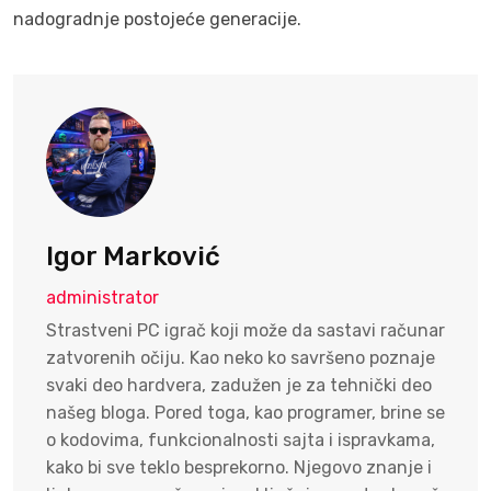
nadogradnje postojeće generacije.
Igor Marković
administrator
Strastveni PC igrač koji može da sastavi računar
zatvorenih očiju. Kao neko ko savršeno poznaje
svaki deo hardvera, zadužen je za tehnički deo
našeg bloga. Pored toga, kao programer, brine se
o kodovima, funkcionalnosti sajta i ispravkama,
kako bi sve teklo besprekorno. Njegovo znanje i