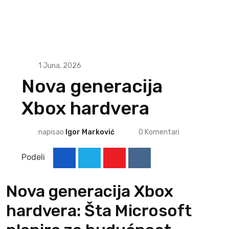
1 Juna, 2026
Nova generacija
Xbox hardvera
napisao
Igor Marković
0
Komentari
Podeli
Youtube
Reddit
Nova generacija Xbox
hardvera: Šta Microsoft