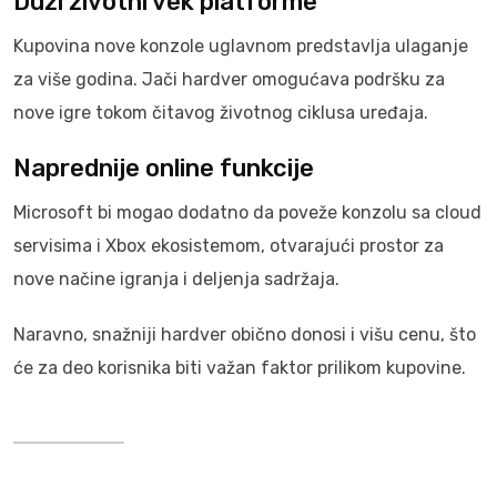
Duži životni vek platforme
Kupovina nove konzole uglavnom predstavlja ulaganje
za više godina. Jači hardver omogućava podršku za
nove igre tokom čitavog životnog ciklusa uređaja.
Naprednije online funkcije
Microsoft bi mogao dodatno da poveže konzolu sa cloud
servisima i Xbox ekosistemom, otvarajući prostor za
nove načine igranja i deljenja sadržaja.
Naravno, snažniji hardver obično donosi i višu cenu, što
će za deo korisnika biti važan faktor prilikom kupovine.