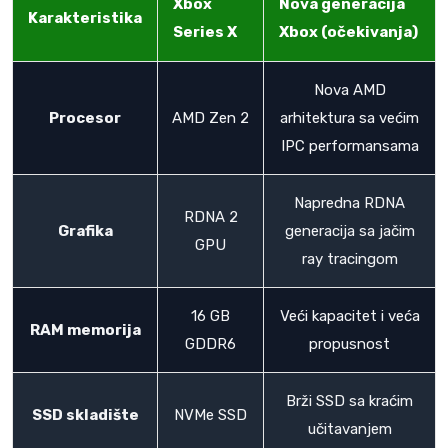
Xbox
Nova generacija
Karakteristika
Series X
Xbox (očekivanja)
Nova AMD
Procesor
AMD Zen 2
arhitektura sa većim
IPC performansama
Napredna RDNA
RDNA 2
Grafika
generacija sa jačim
GPU
ray tracingom
16 GB
Veći kapacitet i veća
RAM memorija
GDDR6
propusnost
Brži SSD sa kraćim
SSD skladište
NVMe SSD
učitavanjem