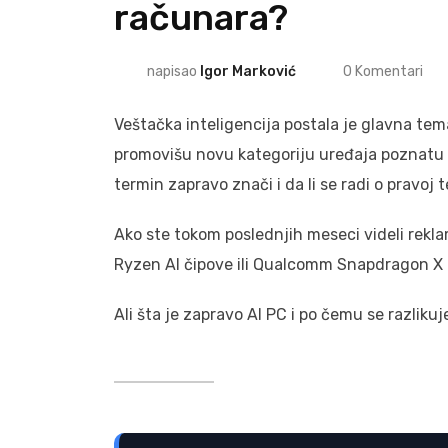
računara?
napisao
Igor Marković
0
Komentari
Veštačka inteligencija postala je glavna tem
promovišu novu kategoriju uređaja poznatu ka
termin zapravo znači i da li se radi o pravoj
Ako ste tokom poslednjih meseci videli rekl
Ryzen AI čipove ili Qualcomm Snapdragon X p
Ali šta je zapravo AI PC i po čemu se razlik