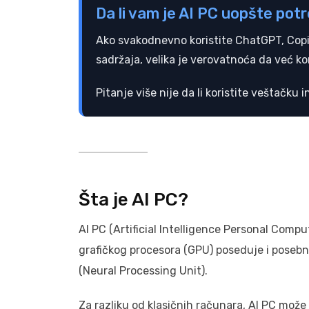
Da li vam je AI PC uopšte pot
Ako svakodnevno koristite ChatGPT, Copilo
sadržaja, velika je verovatnoća da već kor
Pitanje više nije da li koristite veštačku i
Šta je AI PC?
AI PC (Artificial Intelligence Personal Comp
grafičkog procesora (GPU) poseduje i pose
(Neural Processing Unit).
Za razliku od klasičnih računara, AI PC može