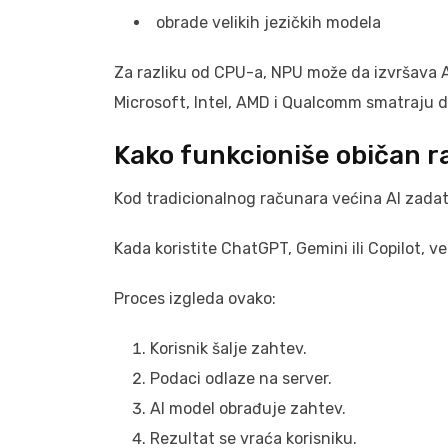
obrade velikih jezičkih modela
Za razliku od CPU-a, NPU može da izvršava 
Microsoft, Intel, AMD i Qualcomm smatraju
Kako funkcioniše običan 
Kod tradicionalnog računara većina AI zadat
Kada koristite ChatGPT, Gemini ili Copilot, v
Proces izgleda ovako:
Korisnik šalje zahtev.
Podaci odlaze na server.
AI model obrađuje zahtev.
Rezultat se vraća korisniku.