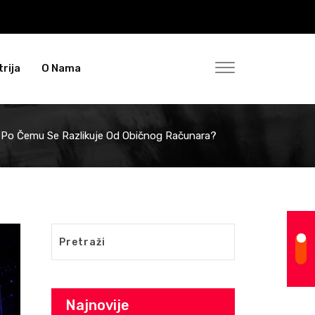
rija
O Nama
I Po Čemu Se Razlikuje Od Običnog Računara?
Najnovije