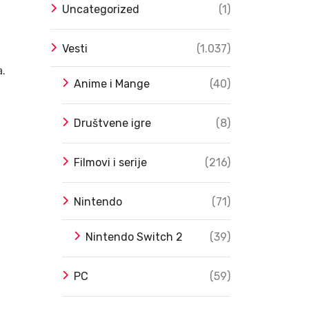
Uncategorized
(1)
Vesti
(1.037)
a.
Anime i Mange
(40)
Društvene igre
(8)
Filmovi i serije
(216)
Nintendo
(71)
Nintendo Switch 2
(39)
PC
(59)