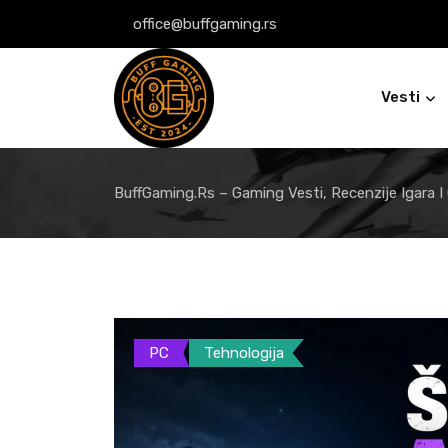
Skip
office@buffgaming.rs
to
content
Vesti
BuffGaming.rs – Gaming Vesti, Recenzije Igara I
PC
Tehnologija