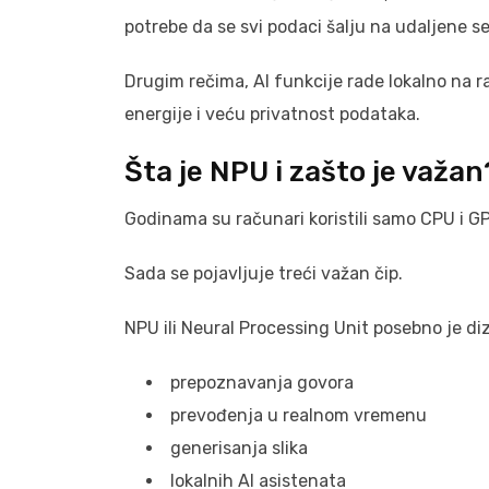
potrebe da se svi podaci šalju na udaljene se
Drugim rečima, AI funkcije rade lokalno na 
energije i veću privatnost podataka.
Šta je NPU i zašto je važan
Godinama su računari koristili samo CPU i G
Sada se pojavljuje treći važan čip.
NPU ili Neural Processing Unit posebno je di
prepoznavanja govora
prevođenja u realnom vremenu
generisanja slika
lokalnih AI asistenata