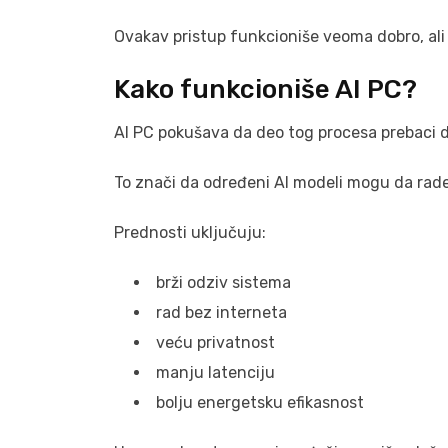
Ovakav pristup funkcioniše veoma dobro, ali 
Kako funkcioniše AI PC?
AI PC pokušava da deo tog procesa prebaci d
To znači da određeni AI modeli mogu da rade
Prednosti uključuju:
brži odziv sistema
rad bez interneta
veću privatnost
manju latenciju
bolju energetsku efikasnost