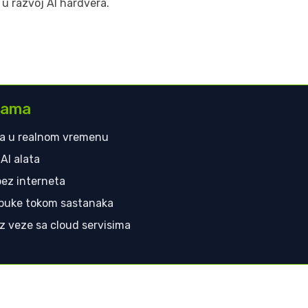
u razvoj AI hardvera.
ijama
va u realnom vremenu
AI alata
ez interneta
 buke tokom sastanaka
bez veze sa cloud servisima