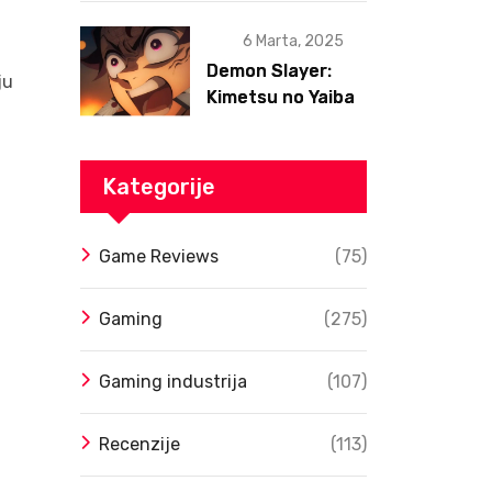
6 Marta, 2025
Demon Slayer:
ju
Kimetsu no Yaiba
– Infinity Castle
Film Dobio Datum
Izlaska u SAD Uz
Kategorije
Spektakularan
Trejler
Game Reviews
(75)
Gaming
(275)
Gaming industrija
(107)
Recenzije
(113)