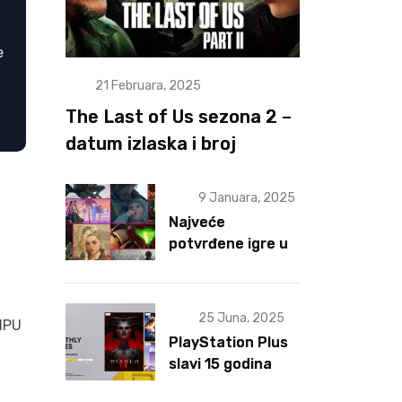
e
21 Februara, 2025
The Last of Us sezona 2 –
datum izlaska i broj
epizoda otkriveni
9 Januara, 2025
Najveće
potvrđene igre u
2025 za sad
25 Juna, 2025
 NPU
PlayStation Plus
slavi 15 godina
postojanja