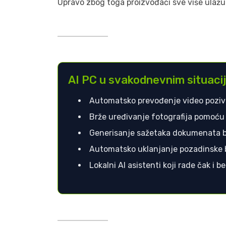
Upravo zbog toga proizvođači sve više ulažu 
AI PC u svakodnevnim situac
Automatsko prevođenje video pozi
Brže uređivanje fotografija pomoću 
Generisanje sažetaka dokumenata b
Automatsko uklanjanje pozadinske
Lokalni AI asistenti koji rade čak i 