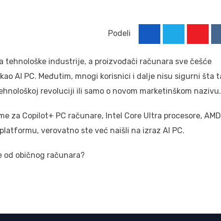
Podeli
Youtu
a tehnološke industrije, a proizvođači računara sve češće
o AI PC. Međutim, mnogi korisnici i dalje nisu sigurni šta t
 tehnološkoj revoluciji ili samo o novom marketinškom nazivu.
ame za Copilot+ PC računare, Intel Core Ultra procesore, AMD
latformu, verovatno ste već naišli na izraz AI PC.
uje od običnog računara?