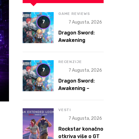
GAME REVIEWS
7
7 Augusta, 2026
Dragon Sword:
Awakening
Review – The
Gacha That
Accidentally
RECENZIJE
Became a Better
7
7 Augusta, 2026
Game
Dragon Sword:
Awakening –
Gacha koja je
slučajno postala
bolja igra
VESTI
7 Augusta, 2026
Rockstar konačno
otkriva više o GTA