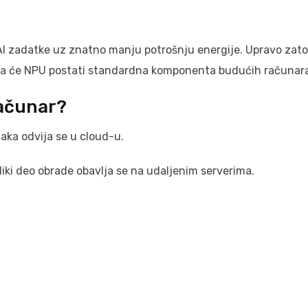
AI zadatke uz znatno manju potrošnju energije. Upravo zato
 da će NPU postati standardna komponenta budućih računar
računar?
aka odvija se u cloud-u.
eliki deo obrade obavlja se na udaljenim serverima.