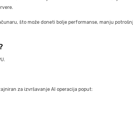
rvere.
računaru, što može doneti bolje performanse, manju potrošn
?
PU.
zajniran za izvršavanje AI operacija poput: