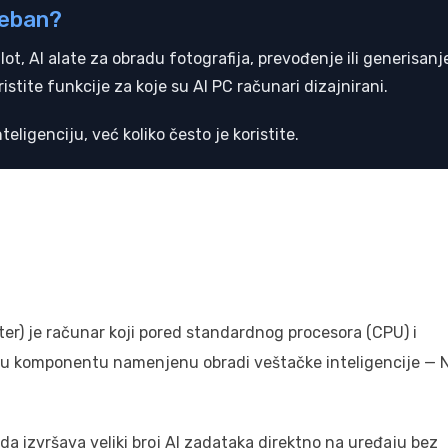
reban?
t, AI alate za obradu fotografija, prevođenje ili generisanj
istite funkcije za koje su AI PC računari dizajnirani.
nteligenciju, već koliko često je koristite.
uter) je računar koji pored standardnog procesora (CPU) i
bnu komponentu namenjenu obradi veštačke inteligencije —
 da izvršava veliki broj AI zadataka direktno na uređaju bez