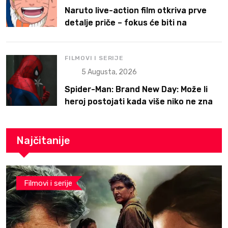
Naruto live-action film otkriva prve
detalje priče – fokus će biti na
Narutoovoj borbi da pronađe svoje
mesto
FILMOVI I SERIJE
5 Augusta, 2026
Spider-Man: Brand New Day: Može li
heroj postojati kada više niko ne zna
ko je on?
Najčitanije
Filmovi i serije