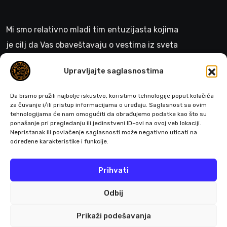
Mi smo relativno mladi tim entuzijasta kojima
je cilj da Vas obaveštavaju o vestima iz sveta
gejminga
Upravljajte saglasnostima
>
Da bismo pružili najbolje iskustvo, koristimo tehnologije poput kolačića
za čuvanje i/ili pristup informacijama o uređaju. Saglasnost sa ovim
tehnologijama će nam omogućiti da obrađujemo podatke kao što su
ponašanje pri pregledanju ili jedinstveni ID-ovi na ovoj veb lokaciji.
Pratite nas
Nepristanak ili povlačenje saglasnosti može negativno uticati na
određene karakteristike i funkcije.
Prihvati
Odbij
Prikaži podešavanja