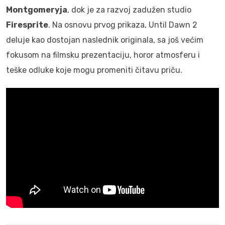
Montgomeryja
, dok je za razvoj zadužen studio
Firesprite
. Na osnovu prvog prikaza, Until Dawn 2
deluje kao dostojan naslednik originala, sa još većim
fokusom na filmsku prezentaciju, horor atmosferu i
teške odluke koje mogu promeniti čitavu priču.