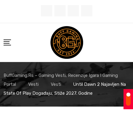
Skip
to
content
BuffGaming.rs – Gaming Vesti, Recenzije Igara I Gaming
Portal
Vesti
Vesti
Until Dawn 2 Najavljen Na
State Of Play Događaju, Stiže 2027. Godine