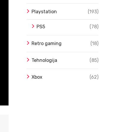
Playstation
(193)
PS5
(78)
Retro gaming
(18)
Tehnologija
(85)
Xbox
(62)