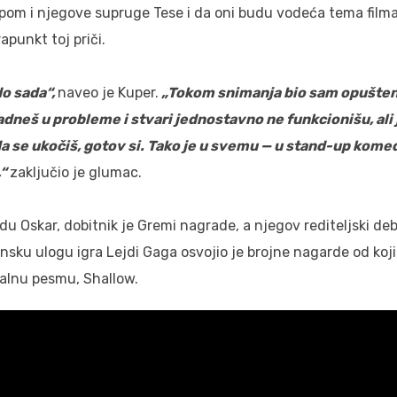
opom i njegove supruge Tese i da oni budu vodeća tema filma
apunkt toj priči.
do sada“,
naveo je Kuper.
„Tokom snimanja bio sam opušten
neš u probleme i stvari jednostavno ne funkcionišu, ali 
 se ukočiš, gotov si. Tako je u svemu — u stand-up komedi
,“
zaključio je glumac.
 Oskar, dobitnik je Gremi nagrade, a njegov rediteljski deb
sku ulogu igra Lejdi Gaga osvojio je brojne nagarde od koji
inalnu pesmu, Shallow.