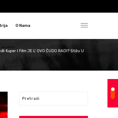
rija
O Nama
edli Kuper I Film JE L’ OVO ČUDO RADI? Stižu U