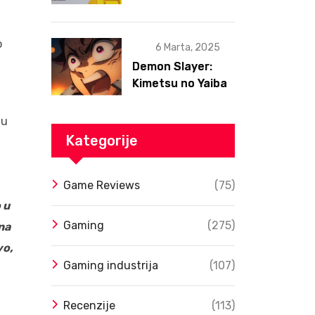
postojanja
o
6 Marta, 2025
Demon Slayer:
Kimetsu no Yaiba
– Infinity Castle
Film Dobio Datum
 u
Izlaska u SAD Uz
Kategorije
Spektakularan
Trejler
Game Reviews
(75)
 u
Gaming
(275)
na
vo,
Gaming industrija
(107)
Recenzije
(113)