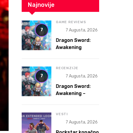
Najnovije
GAME REVIEWS
7
7 Augusta, 2026
Dragon Sword:
Awakening
Review – The
Gacha That
Accidentally
RECENZIJE
Became a Better
7
7 Augusta, 2026
Game
Dragon Sword:
Awakening –
Gacha koja je
slučajno postala
bolja igra
VESTI
7 Augusta, 2026
Rockstar konačno