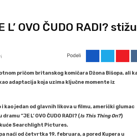
 JE L’ OVO ČUDO RADI? stižu
Podeli
i
Youtu
životnom pričom britanskog komičara Džona Bišopa, ali k
ć kao adaptacija koja uzima ključne momente iz
o i kao jedan od glavnih likova u filmu, američki glumac
vu dramu “JE L’ OVO ČUDO RADI? (
Is This Thing On?
)
kuće Searchlight Pictures.
a naći od četvrtka 19. februara, a pored Kupera u