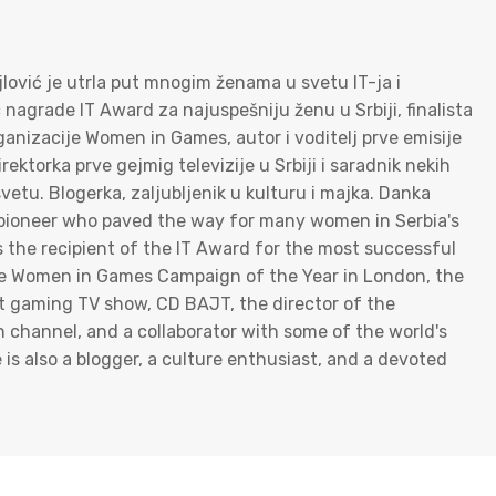
jlović je utrla put mnogim ženama u svetu IT-ja i
c nagrade IT Award za najuspešniju ženu u Srbiji, finalista
nizacije Women in Games, autor i voditelj prve emisije
ktorka prve gejmig televizije u Srbiji i saradnik nekih
vetu. Blogerka, zaljubljenik u kulturu i majka. Danka
ue pioneer who paved the way for many women in Serbia's
s the recipient of the IT Award for the most successful
 the Women in Games Campaign of the Year in London, the
rst gaming TV show, CD BAJT, the director of the
on channel, and a collaborator with some of the world's
s also a blogger, a culture enthusiast, and a devoted