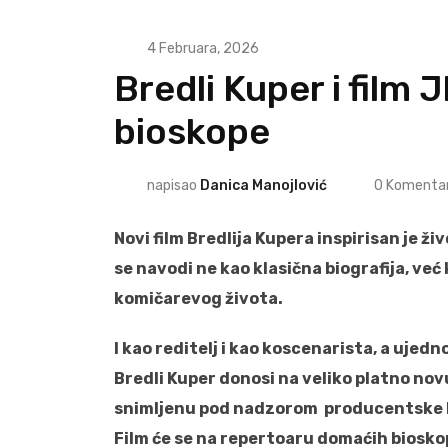
4 Februara, 2026
Bredli Kuper i film
bioskope
napisao
Danica Manojlović
0
Komentar
Novi film Bredlija Kupera inspirisan je 
se navodi ne kao klasična biografija, ve
komičarevog života.
I kao reditelj i kao koscenarista, a ujedn
Bredli Kuper donosi na veliko platno no
snimljenu pod nadzorom producentske 
Film će se na repertoaru domaćih bioskop