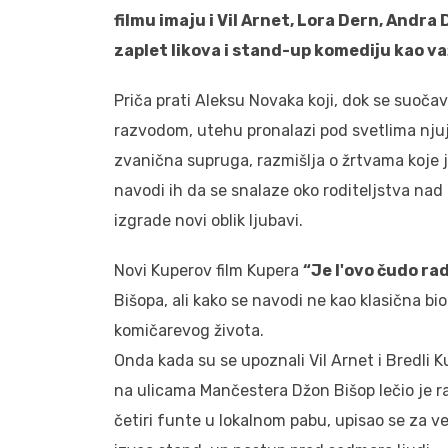
filmu imaju i Vil Arnet, Lora Dern, Andra
zaplet likova i stand-up komediju kao va
Priča prati Aleksu Novaka koji, dok se suoč
razvodom, utehu pronalazi pod svetlima nju
zvanična supruga, razmišlja o žrtvama koje 
navodi ih da se snalaze oko roditeljstva na
izgrade novi oblik ljubavi.
Novi Kuperov film Kupera
“Je l'ovo čudo ra
Bišopa, ali kako se navodi ne kao klasična b
komičarevog života.
Onda kada su se upoznali Vil Arnet i Bredli K
na ulicama Mančestera Džon Bišop lečio je r
četiri funte u lokalnom pabu, upisao se za v