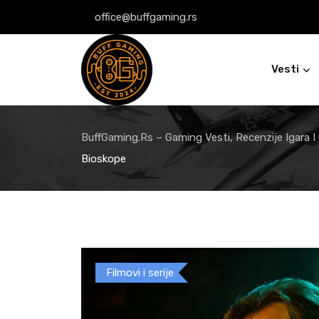
Skip
office@buffgaming.rs
to
content
Vesti
BuffGaming.rs – Gaming Vesti, Recenzije Igara I
Bioskope
Filmovi i serije