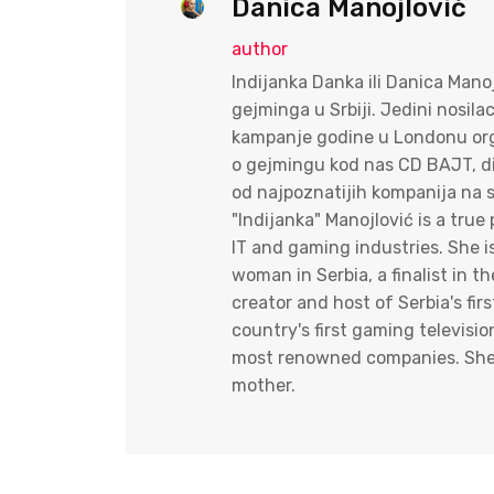
Danica Manojlović
author
Indijanka Danka ili Danica Mano
gejminga u Srbiji. Jedini nosila
kampanje godine u Londonu orga
o gejmingu kod nas CD BAJT, dire
od najpoznatijih kompanija na s
"Indijanka" Manojlović is a tr
IT and gaming industries. She i
woman in Serbia, a finalist in
creator and host of Serbia's fi
country's first gaming televisi
most renowned companies. She i
mother.