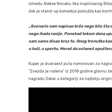
između Alekse Novaka, lika inspirisanog Biš
dok je stand-up komedija poslužila kao kontr
„Scenario sam napisao brže nego bilo šta 
nego ikada ranije. Ponekad tokom dana upad
sam samo disao kroz to. Onog trenutka kada
u tuči, u sportu. Moraš da ostaneš opušten
Kuper je dvanaest puta nominovan za nagradu
“Zvezda je rođena” iz 2018 godine glavnu žen
nagradu Oskar u kategoriji za najbolju orig