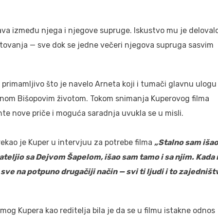
ava između njega i njegove supruge. Iskustvo mu je deloval
etovanja — sve dok se jedne večeri njegova supruga sasvim
 primamljivo što je navelo Arneta koji i tumači glavnu ulogu
isanom Bišopovim životom. Tokom snimanja Kuperovog filma
e nove priče i moguća saradnja uvukla se u misli.
 rekao je Kuper u intervjuu za potrebe filma
„Stalno sam išao
jateljio sa Dejvom Šapelom, išao sam tamo i sa njim. Kada 
e na potpuno drugačiji način — svi ti ljudi i to zajedništ
mog Kupera kao reditelja bila je da se u filmu istakne odnos