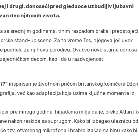
 Dej i drugi, donoseći pred gledaoce uzbudljiv ljubavni
žan deo njihovih života.
ava sa srednjim godinama, tihim raspadom braka i predstojeć
jorške stand-up scene. Za to vreme Tes, njegova još uvek
je podnela za njihovu porodicu. Ovakvo novo stanje odnosa
d zajedničkom decom, kao i da u razdvojenosti
di?”
inspirisan je životnom pričom britanskog komičara Džon
iografija, već kao adaptacija koja uzima ključne momente iz
uper pre mnogo godina, hiljadama milja dalje, preko Atlantik
ane nakon raskida sa suprugom. Kako bi izbegao ulaznicu od
eče tzv. otvorenog mikrofona i hrabro izašao na binu kako bi