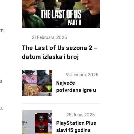
im
21 Februara, 2025
The Last of Us sezona 2 –
datum izlaska i broj
epizoda otkriveni
9 Januara, 2025
a
Najveće
potvrđene igre u
2025 za sad
a,
25 Juna, 2025
PlayStation Plus
slavi 15 godina