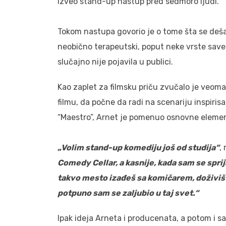
izveo stand-up nastup pred sedmoro ljudi.
Tokom nastupa govorio je o tome šta se deš
neobično terapeutski, poput neke vrste sav
slučajno nije pojavila u publici.
Kao zaplet za filmsku priču zvučalo je veoma
filmu, da počne da radi na scenariju inspir
“Maestro”, Arnet je pomenuo osnovne element
„Volim stand-up komediju još od studija“
,
Comedy Cellar, a kasnije, kada sam se spri
takvo mesto izađeš sa komičarem, doživiš sv
potpuno sam se zaljubio u taj svet.“
Ipak ideja Arneta i producenata, a potom i sa