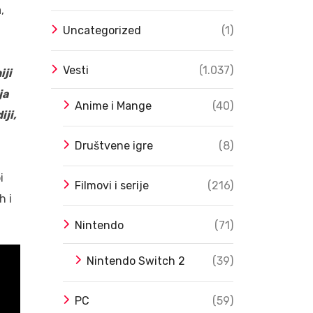
,
Uncategorized
(1)
Vesti
(1.037)
iji
ja
Anime i Mange
(40)
ji,
Društvene igre
(8)
i
Filmovi i serije
(216)
h i
Nintendo
(71)
Nintendo Switch 2
(39)
PC
(59)