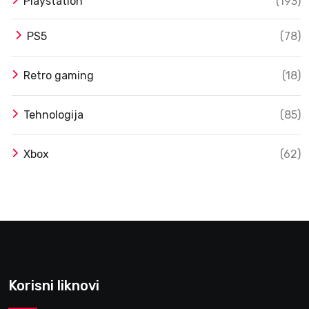
Playstation
(193)
PS5
(78)
Retro gaming
(18)
Tehnologija
(85)
Xbox
(62)
Korisni liknovi