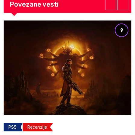
Povezane vesti
9
PS5
Recenzije