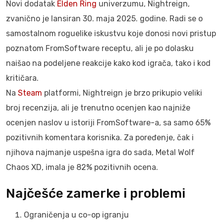
Novi dodatak
Elden Ring
univerzumu, Nightreign,
zvanično je lansiran 30. maja 2025. godine. Radi se o
samostalnom roguelike iskustvu koje donosi novi pristup
poznatom FromSoftware receptu, ali je po dolasku
naišao na podeljene reakcije kako kod igrača, tako i kod
kritičara.
Na
Steam
platformi, Nightreign je brzo prikupio veliki
broj recenzija, ali je trenutno ocenjen kao najniže
ocenjen naslov u istoriji FromSoftware-a, sa samo 65%
pozitivnih komentara korisnika. Za poređenje, čak i
njihova najmanje uspešna igra do sada, Metal Wolf
Chaos XD, imala je 82% pozitivnih ocena.
Najčešće zamerke i problemi
Ograničenja u co-op igranju