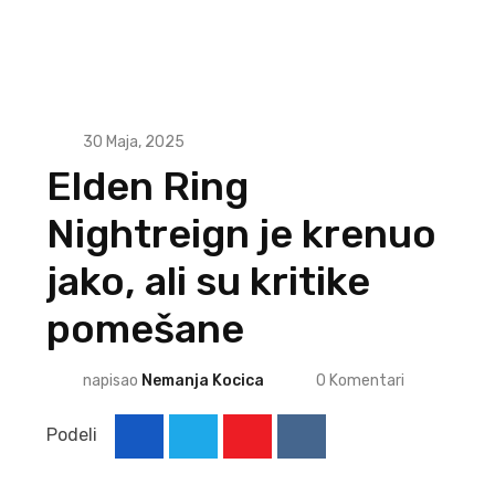
30 Maja, 2025
Elden Ring
Nightreign je krenuo
jako, ali su kritike
pomešane
napisao
Nemanja Kocica
0
Komentari
Podeli
Youtube
Reddit