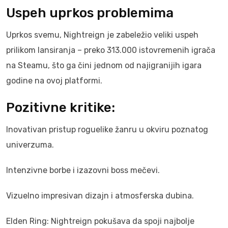
Uspeh uprkos problemima
Uprkos svemu, Nightreign je zabeležio veliki uspeh
prilikom lansiranja – preko 313.000 istovremenih igrača
na Steamu, što ga čini jednom od najigranijih igara
godine na ovoj platformi.
Pozitivne kritike:
Inovativan pristup roguelike žanru u okviru poznatog
univerzuma.
Intenzivne borbe i izazovni boss mečevi.
Vizuelno impresivan dizajn i atmosferska dubina.
Elden Ring: Nightreign pokušava da spoji najbolje