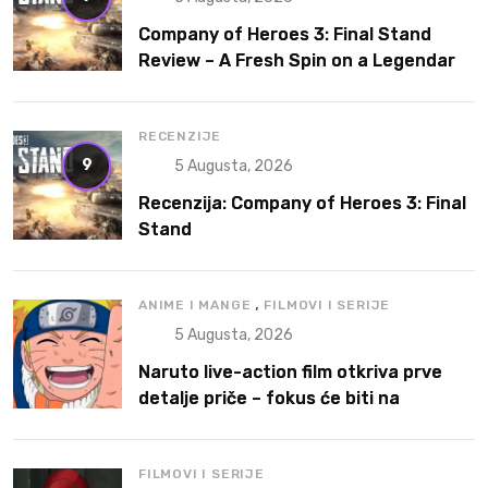
Company of Heroes 3: Final Stand
Review – A Fresh Spin on a Legendary
RTS
RECENZIJE
9
5 Augusta, 2026
Recenzija: Company of Heroes 3: Final
Stand
,
ANIME I MANGE
FILMOVI I SERIJE
5 Augusta, 2026
Naruto live-action film otkriva prve
detalje priče – fokus će biti na
Narutoovoj borbi da pronađe svoje
mesto
FILMOVI I SERIJE