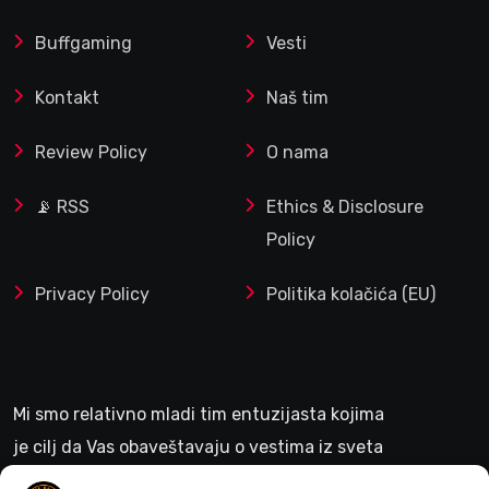
Buffgaming
Vesti
Kontakt
Naš tim
Review Policy
O nama
📡 RSS
Ethics & Disclosure
Policy
Privacy Policy
Politika kolačića (EU)
Mi smo relativno mladi tim entuzijasta kojima
je cilj da Vas obaveštavaju o vestima iz sveta
gejminga