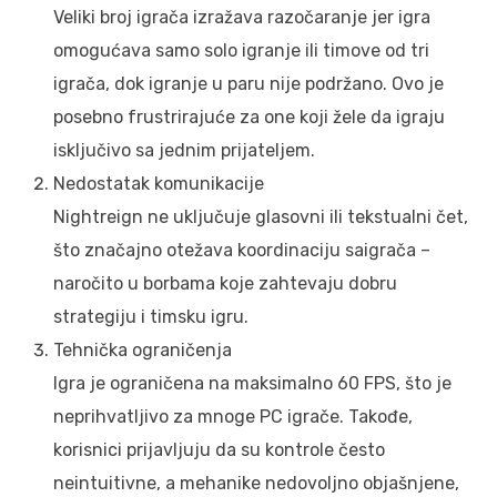
Veliki broj igrača izražava razočaranje jer igra
omogućava samo solo igranje ili timove od tri
igrača, dok igranje u paru nije podržano. Ovo je
posebno frustrirajuće za one koji žele da igraju
isključivo sa jednim prijateljem.
Nedostatak komunikacije
Nightreign ne uključuje glasovni ili tekstualni čet,
što značajno otežava koordinaciju saigrača –
naročito u borbama koje zahtevaju dobru
strategiju i timsku igru.
Tehnička ograničenja
Igra je ograničena na maksimalno 60 FPS, što je
neprihvatljivo za mnoge PC igrače. Takođe,
korisnici prijavljuju da su kontrole često
neintuitivne, a mehanike nedovoljno objašnjene,