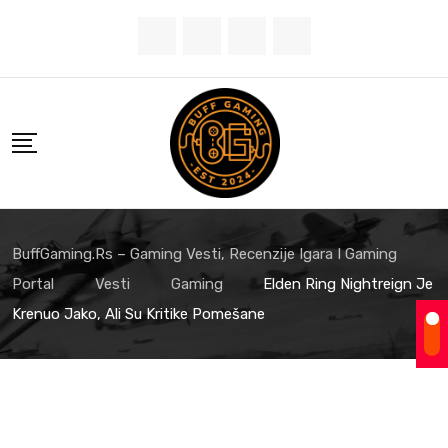
Skip
to
content
BuffGaming.rs – Gaming Vesti, Recenzije Igara I Gaming
Portal
Vesti
Gaming
Elden Ring Nightreign Je
Krenuo Jako, Ali Su Kritike Pomešane