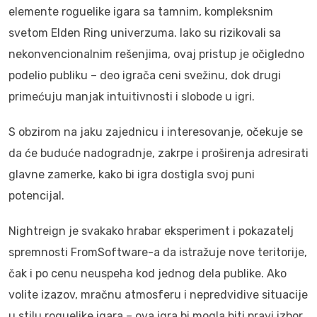
elemente roguelike igara sa tamnim, kompleksnim
svetom Elden Ring univerzuma. Iako su rizikovali sa
nekonvencionalnim rešenjima, ovaj pristup je očigledno
podelio publiku – deo igrača ceni svežinu, dok drugi
primećuju manjak intuitivnosti i slobode u igri.
S obzirom na jaku zajednicu i interesovanje, očekuje se
da će buduće nadogradnje, zakrpe i proširenja adresirati
glavne zamerke, kako bi igra dostigla svoj puni
potencijal.
Nightreign je svakako hrabar eksperiment i pokazatelj
spremnosti FromSoftware-a da istražuje nove teritorije,
čak i po cenu neuspeha kod jednog dela publike. Ako
volite izazov, mračnu atmosferu i nepredvidive situacije
u stilu roguelike igara – ova igra bi mogla biti pravi izbor