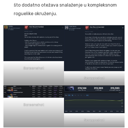
što dodatno otežava snalaženje u kompleksnom
roguelike okruženju.
Screenshot
Screenshot
Screenshot
Screenshot