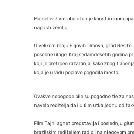
Marselov život obeležen je konstantnom opas
napusti zemlju.
U velikom broju Filjovih filmova, grad Resife.
posebne uloge. Kraj sedamdesetih godina proš
koji je pretrpeo razaranja, kako zbog tlačenj
koja je u vidu poplave pogodila mesto.
Ovakve nepogode bile su pogodno tle za nast
navelo reditelja da i u film utka jednu od ta
Film Tajni agnet predstavlja i poslednju gl
brazilskim rediteljem radio i na njegovom p