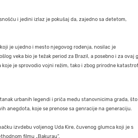
nošću i jedini izlaz je pokušaj da, zajedno sa detetom,
 koji je ujedno i mesto njegovog rođenja, nosilac je
log veka bio je težak period za Brazil, a posebno i za ovaj 
a koje je sprovodio vojni režim, tako i zbog prirodne katastro
anak urbanih legendi i priča među stanovnicima grada, što
kvih anegdota, koje se prenose sa genracije na generaciju.
umačku izvdebu voljenog Uda Kire, čuvenog glumca koji je s
rethodnom filmu „Bakurau“.