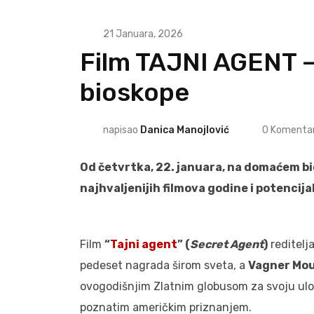
21 Januara, 2026
Film TAJNI AGENT – 
bioskope
napisao
Danica Manojlović
0
Komentar
Od četvrtka, 22. januara, na domaćem b
najhvaljenijih filmova godine i potencij
Film
“
Tajni agent
” (
Secret Agent
)
reditelj
pedeset nagrada širom sveta, a
Vagner Mo
ovogodišnjim Zlatnim globusom za svoju ulog
poznatim američkim priznanjem.