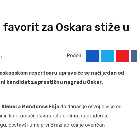
favorit za Oskara stiže u
Podeli
i
Youtu
ioskopskom repertoaru upravo će se naći jedan od
alni kandidat za prestižnu nagradu Oskar.
a
Klebera Mendonse Filja
do danas je osvojio više od
ura
, koji tumači glavnu rolu u filmu, nagrađen je
u, postavši time prvi Brazilac koji je ovenčan