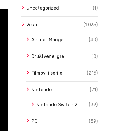
Uncategorized
(1)
Vesti
(1.035)
Anime i Mange
(40)
Društvene igre
(8)
Filmovi i serije
(215)
Nintendo
(71)
Nintendo Switch 2
(39)
PC
(59)