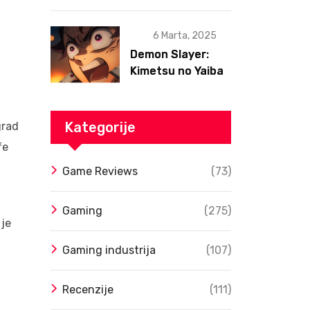
6 Marta, 2025
Demon Slayer:
Kimetsu no Yaiba
– Infinity Castle
Film Dobio Datum
Izlaska u SAD Uz
Kategorije
grad
Spektakularan
fe
Trejler
Game Reviews
(73)
Gaming
(275)
 je
Gaming industrija
(107)
Recenzije
(111)