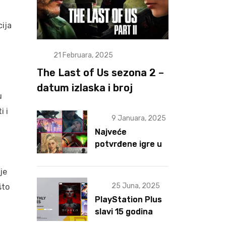
cija
21 Februara, 2025
The Last of Us sezona 2 –
datum izlaska i broj
u
epizoda otkriveni
i i
9 Januara, 2025
Najveće
potvrđene igre u
2025 za sad
je
25 Juna, 2025
što
PlayStation Plus
slavi 15 godina
postojanja