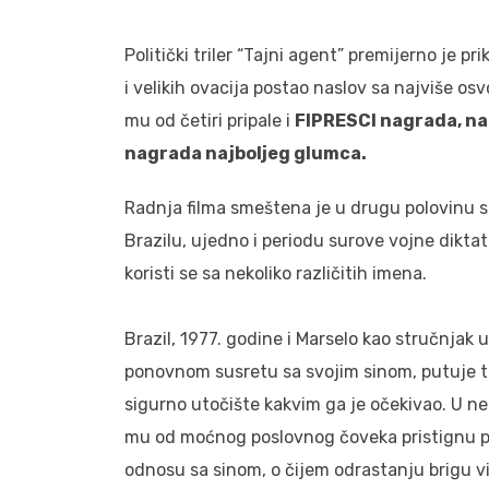
Politički triler “Tajni agent” premijerno je 
i velikih ovacija postao naslov sa najviše o
mu od četiri pripale i
FIPRESCI nagrada, nag
nagrada najboljeg glumca.
Radnja filma smeštena je u drugu polovinu 
Brazilu, ujedno i periodu surove vojne diktatu
koristi se sa nekoliko različitih imena.
Brazil, 1977. godine i Marselo kao stručnjak
ponovnom susretu sa svojim sinom, putuje t
sigurno utočište kakvim ga je očekivao. U nep
mu od moćnog poslovnog čoveka pristignu pr
odnosu sa sinom, o čijem odrastanju brigu vi