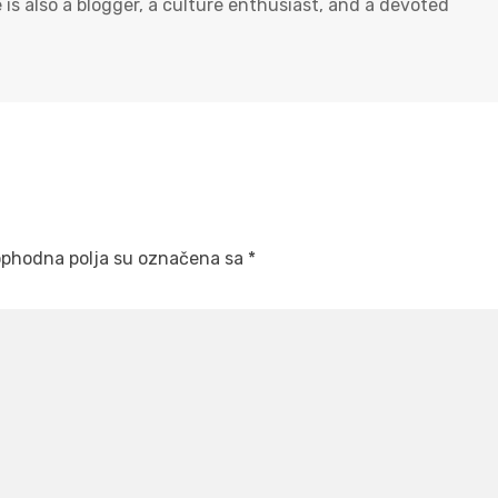
s also a blogger, a culture enthusiast, and a devoted
phodna polja su označena sa
*