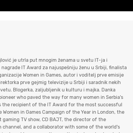
jlović je utrla put mnogim ženama u svetu IT-ja i
c nagrade IT Award za najuspešniju ženu u Srbiji, finalista
nizacije Women in Games, autor i voditelj prve emisije
ktorka prve gejmig televizije u Srbiji i saradnik nekih
vetu. Blogerka, zaljubljenik u kulturu i majka. Danka
ue pioneer who paved the way for many women in Serbia's
s the recipient of the IT Award for the most successful
 the Women in Games Campaign of the Year in London, the
rst gaming TV show, CD BAJT, the director of the
on channel, and a collaborator with some of the world's