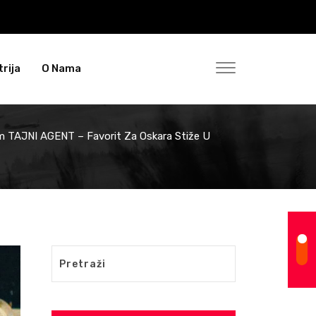
rija
O Nama
lm TAJNI AGENT – Favorit Za Oskara Stiže U