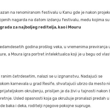
prikazan na renomiranom festivalu u Kanu gde je nakon projek
svojenih nagarda na datom izdanju festivalu, među kojima su
rada za najboljeg reditelja, kao i Mouru
sedamdesetih godina prošlog veka, u vremenima previranja 
re, a Moura igra portret intelektualca koji je u begu od vlast
 u ranim četrdesetim, nalazi se u izgnanstvu. Nadajući se
okom karnevala u grad Resife, shvatajući ubrzo da mesto ni
rijateljskom okruženju, prisiljen je da živi u tajnosti nakon 
etnje. Usled opasnosti koja ga okružuje pronalazi predah u
de baka i deka, roditelji njegove pokojne supruge.