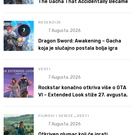
The Gacha That Accidentally Became
a Better Game
RECENZIJE
7
7 Augusta, 2026
Dragon Sword: Awakening – Gacha
koja je slučajno postala bolja igra
VESTI
7 Augusta, 2026
Rockstar konačno otkriva više o GTA
VI – Extended Look stiže 27. avgusta,
ali prvo na Netflix
,
FILMOVI I SERIJE
VESTI
7 Augusta, 2026
Otkriven glumac koji će igrati