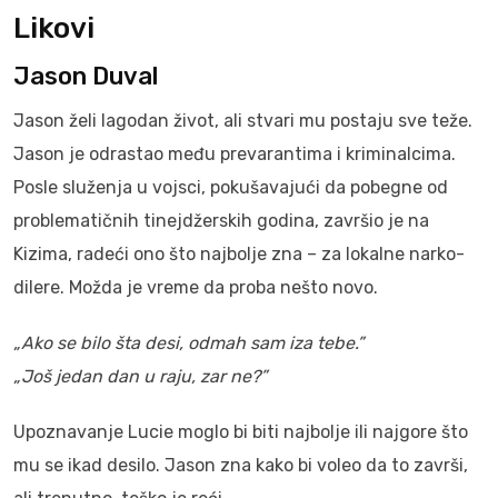
Likovi
Jason Duval
Jason želi lagodan život, ali stvari mu postaju sve teže.
Jason je odrastao među prevarantima i kriminalcima.
Posle služenja u vojsci, pokušavajući da pobegne od
problematičnih tinejdžerskih godina, završio je na
Kizima, radeći ono što najbolje zna – za lokalne narko-
dilere. Možda je vreme da proba nešto novo.
„Ako se bilo šta desi, odmah sam iza tebe.”
„Još jedan dan u raju, zar ne?”
Upoznavanje Lucie moglo bi biti najbolje ili najgore što
mu se ikad desilo. Jason zna kako bi voleo da to završi,