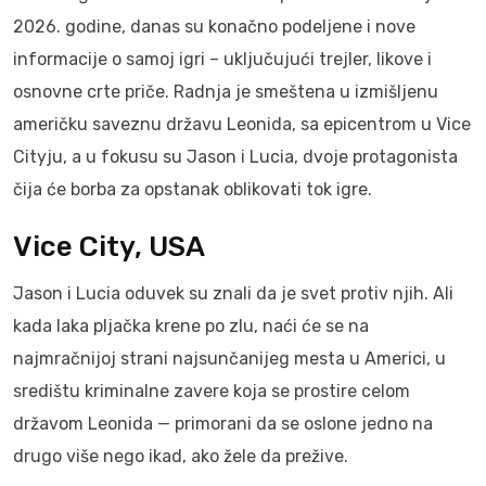
2026. godine, danas su konačno podeljene i nove
informacije o samoj igri – uključujući trejler, likove i
osnovne crte priče. Radnja je smeštena u izmišljenu
američku saveznu državu Leonida, sa epicentrom u Vice
Cityju, a u fokusu su Jason i Lucia, dvoje protagonista
čija će borba za opstanak oblikovati tok igre.
Vice City, USA
Jason i Lucia oduvek su znali da je svet protiv njih. Ali
kada laka pljačka krene po zlu, naći će se na
najmračnijoj strani najsunčanijeg mesta u Americi, u
središtu kriminalne zavere koja se prostire celom
državom Leonida — primorani da se oslone jedno na
drugo više nego ikad, ako žele da prežive.