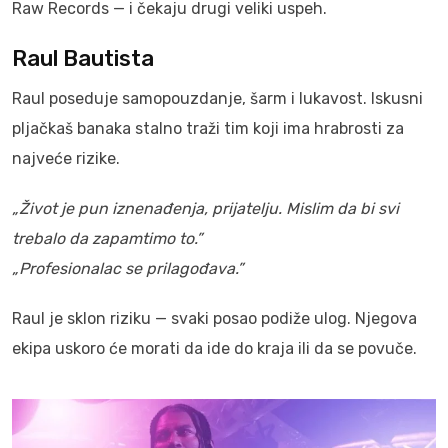
Raw Records — i čekaju drugi veliki uspeh.
Raul Bautista
Raul poseduje samopouzdanje, šarm i lukavost. Iskusni
pljačkaš banaka stalno traži tim koji ima hrabrosti za
najveće rizike.
„Život je pun iznenađenja, prijatelju. Mislim da bi svi
trebalo da zapamtimo to.”
„Profesionalac se prilagođava.”
Raul je sklon riziku — svaki posao podiže ulog. Njegova
ekipa uskoro će morati da ide do kraja ili da se povuče.