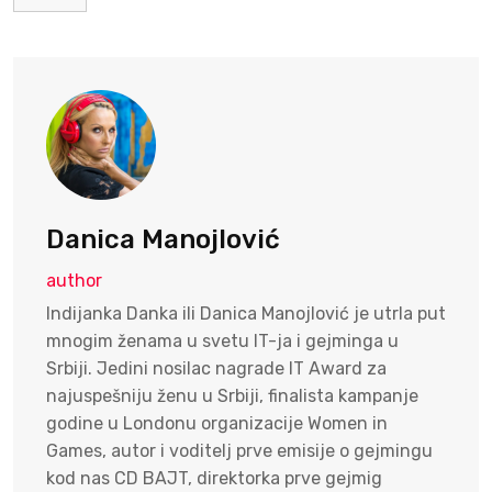
Danica Manojlović
author
Indijanka Danka ili Danica Manojlović je utrla put
mnogim ženama u svetu IT-ja i gejminga u
Srbiji. Jedini nosilac nagrade IT Award za
najuspešniju ženu u Srbiji, finalista kampanje
godine u Londonu organizacije Women in
Games, autor i voditelj prve emisije o gejmingu
kod nas CD BAJT, direktorka prve gejmig