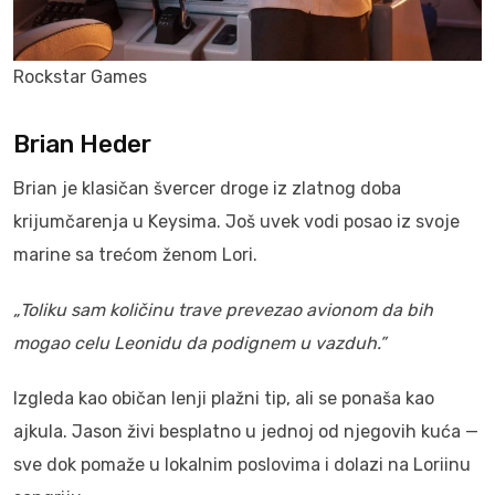
Rockstar Games
Brian Heder
Brian je klasičan švercer droge iz zlatnog doba
krijumčarenja u Keysima. Još uvek vodi posao iz svoje
marine sa trećom ženom Lori.
„Toliku sam količinu trave prevezao avionom da bih
mogao celu Leonidu da podignem u vazduh.”
Izgleda kao običan lenji plažni tip, ali se ponaša kao
ajkula. Jason živi besplatno u jednoj od njegovih kuća —
sve dok pomaže u lokalnim poslovima i dolazi na Loriinu