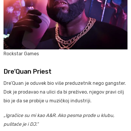
Rockstar Games
Dre’Quan Priest
Dre’Quan je oduvek bio više preduzetnik nego gangster.
Dok je prodavao na ulici da bi preživeo, njegov pravi cilj
bio je da se probije u muzičkoj industriji.
„Igračice su mi kao A&R. Ako pesma prođe u klubu,
puštaće je i DJ.”