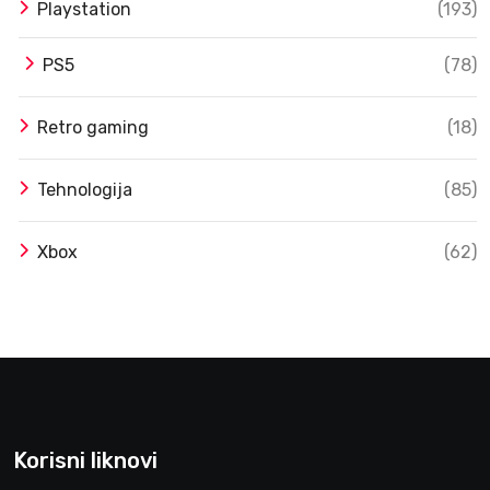
Playstation
(193)
PS5
(78)
Retro gaming
(18)
Tehnologija
(85)
Xbox
(62)
Korisni liknovi