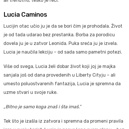
ali trenutno, teško je reći.
Lucia Caminos
Lucijin otac učio ju je da se bori čim je prohodala. Život
je od tada udarao bez prestanka. Borba za porodicu
dovela ju je u zatvor Leonida. Puka sreća ju je izvela.
Lucia je naučila lekciju – od sada samo pametni potezi.
Više od svega, Lucia želi dobar život koji joj je majka
sanjala još od dana provedenih u Liberty Cityju – ali
umesto poluostvarenih fantazija, Lucia je spremna da
uzme stvari u svoje ruke.
„Bitno je samo koga znaš i šta imaš.”
Tek što je izašla iz zatvora i spremna da promeni pravila