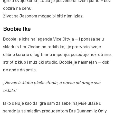
igre u svoju korist, Lucia je posvećena svom planu – bez
obzira na cenu.
Život sa Jasonom mogao bi biti njen izlaz.
Boobie Ike
Boobie je lokalna legenda Vice Cityja — i ponaša se u
skladu s tim. Jedan od retkih koji je pretvorio svoje
ulične korene u legitimnu imperiju: poseduje nekretnine,
striptiz klub i muzički studio. Boobie je nasmejan — dok
ne dođe do posla.
„Novac iz kluba plaća studio, a novac od droge sve
ostalo.”
Iako deluje kao da igra sam za sebe, najviše ulaže u
saradnju sa mladim producentom Dre’Quanom iz Only