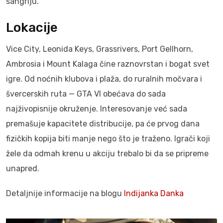
sangriju.
Lokacije
Vice City, Leonida Keys, Grassrivers, Port Gellhorn,
Ambrosia i Mount Kalaga čine raznovrstan i bogat svet
igre. Od noćnih klubova i plaža, do ruralnih močvara i
švercerskih ruta — GTA VI obećava do sada
najživopisnije okruženje. Interesovanje već sada
premašuje kapacitete distribucije, pa će prvog dana
fizičkih kopija biti manje nego što je traženo. Igrači koji
žele da odmah krenu u akciju trebalo bi da se pripreme
unapred.
Detaljnije informacije na blogu
Indijanka Danka