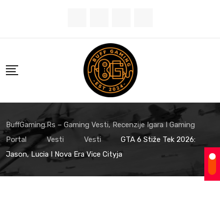
Skip
to
content
BuffGaming.rs – Gaming Vesti, Recenzije Igara I Gaming
Portal
Vesti
Vesti
GTA 6 Stiže Tek 2026:
Jason, Lucia I Nova Era Vice Cityja