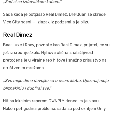
„Sad si sa izdavačkom kućom.”
Sada kada je potpisao Real Dimez, Dre’Quan se okreće
Vice City sceni — izlazak iz podzemlja je blizu.
Real Dimez
Bae-Luxe i Roxy, poznate kao Real Dimez, prijateljice su
još iz srednje škole. Njihova ulična snalažljivost
pretočena je u viralne rep hitove i snažno prisustvo na
društvenim mrežama.
„Sve moje dime devojke su u ovom klubu. Upoznaj moju
bliznakinju i dupliraj sve.”
Hit sa lokalnim reperom DWNPLY doneo im je slavu.
Nakon pet godina problema, sada su pod okriljem Only