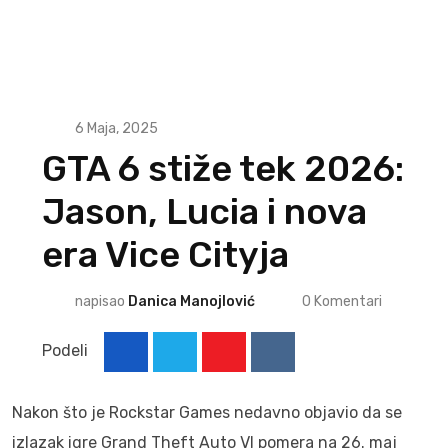
6 Maja, 2025
GTA 6 stiže tek 2026:
Jason, Lucia i nova
era Vice Cityja
napisao
Danica Manojlović
0
Komentari
Podeli
Youtube
Reddit
Nakon što je Rockstar Games nedavno objavio da se
izlazak igre Grand Theft Auto VI pomera na 26. maj