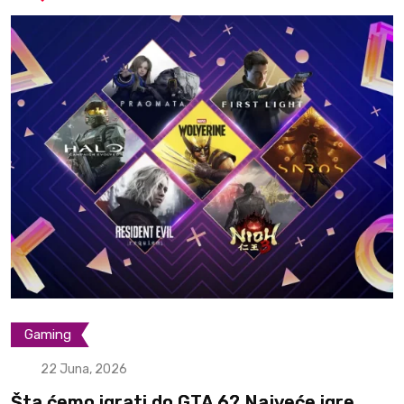
PS5
Vesti
Xbox
18 Juna, 2026
GTA 6 preorder zvanično kreće 25. juna,