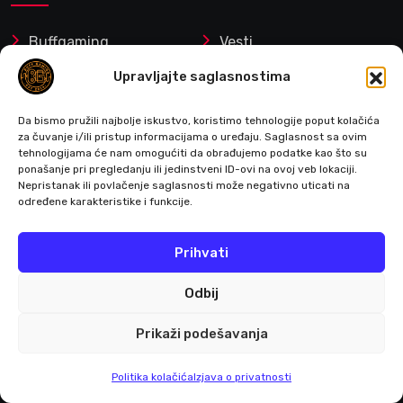
Buffgaming
Vesti
Upravljajte saglasnostima
Kontakt
Naš tim
Da bismo pružili najbolje iskustvo, koristimo tehnologije poput kolačića
Review Policy
O nama
za čuvanje i/ili pristup informacijama o uređaju. Saglasnost sa ovim
tehnologijama će nam omogućiti da obrađujemo podatke kao što su
ponašanje pri pregledanju ili jedinstveni ID-ovi na ovoj veb lokaciji.
📡 RSS
Ethics & Disclosure
Nepristanak ili povlačenje saglasnosti može negativno uticati na
Policy
određene karakteristike i funkcije.
Privacy Policy
Politika kolačića (EU)
Prihvati
Odbij
Prikaži podešavanja
Mi smo relativno mladi tim entuzijasta kojima
je cilj da Vas obaveštavaju o vestima iz sveta
Politika kolačića
Izjava o privatnosti
gejminga