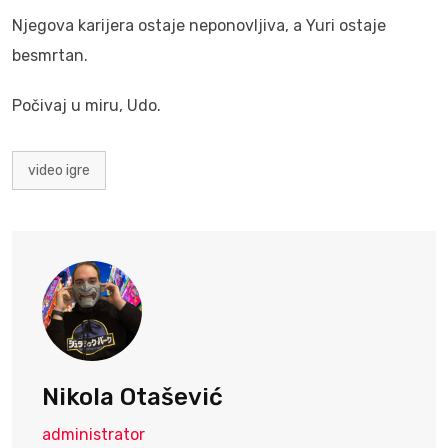
Njegova karijera ostaje neponovljiva, a Yuri ostaje
besmrtan.
Počivaj u miru, Udo.
video igre
Nikola Otašević
administrator