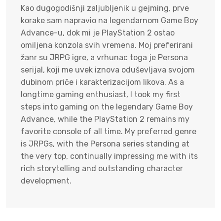
Kao dugogodišnji zaljubljenik u gejming, prve
korake sam napravio na legendarnom Game Boy
Advance-u, dok mi je PlayStation 2 ostao
omiljena konzola svih vremena. Moj preferirani
žanr su JRPG igre, a vrhunac toga je Persona
serijal, koji me uvek iznova oduševljava svojom
dubinom priče i karakterizacijom likova. As a
longtime gaming enthusiast, I took my first
steps into gaming on the legendary Game Boy
Advance, while the PlayStation 2 remains my
favorite console of all time. My preferred genre
is JRPGs, with the Persona series standing at
the very top, continually impressing me with its
rich storytelling and outstanding character
development.