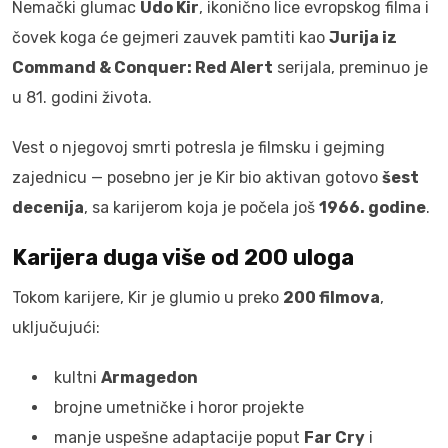
Nemački glumac
Udo Kir
, ikonično lice evropskog filma i
čovek koga će gejmeri zauvek pamtiti kao
Jurija iz
Command & Conquer: Red Alert
serijala, preminuo je
u 81. godini života.
Vest o njegovoj smrti potresla je filmsku i gejming
zajednicu — posebno jer je Kir bio aktivan gotovo
šest
decenija
, sa karijerom koja je počela još
1966. godine
.
Karijera duga više od 200 uloga
Tokom karijere, Kir je glumio u preko
200 filmova
,
uključujući:
kultni
Armagedon
brojne umetničke i horor projekte
manje uspešne adaptacije poput
Far Cry
i