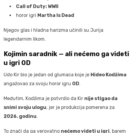
Call of Duty: WWII
horor igri
Martha Is Dead
Njegov glas i hladna harizma učinili su Jurija
legendarnim likom.
Kojimin saradnik — ali nećemo ga videti
u igri OD
Udo Kir bio je jedan od glumaca koje je
Hideo Kodžima
angažovao za svoju horor igru
OD
.
Međutim, Kodžima je potvrdio da Kir
nije stigao da
snimi svoju ulogu
, jer je produkcija pomerena za
2026. godinu
.
To znači da ga verovatno
nećemo videti u igri
, barem