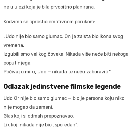
ne u ulozi koja je bila prvobitno planirana.
Kodžima se oprostio emotivnom porukom:
„Udo nije bio samo glumac. On je zaista bio ikona svog
vremena.
Izgubili smo velikog čoveka. Nikada više neće biti nekoga
poput njega.
Počivaj u miru, Udo — nikada te neću zaboraviti.”
Odlazak jedinstvene filmske legende
Udo Kir nije bio samo glumac — bio je persona koju niko
nije mogao da zameni.
Glas koji si odmah prepoznavao.
Lik koji nikada nije bio „sporedan“.