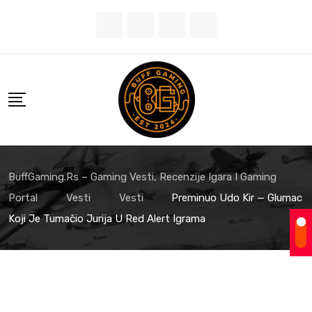
Skip
to
content
BuffGaming.rs – Gaming Vesti, Recenzije Igara I Gaming
Portal
Vesti
Vesti
Preminuo Udo Kir — Glumac
Koji Je Tumačio Jurija U Red Alert Igrama