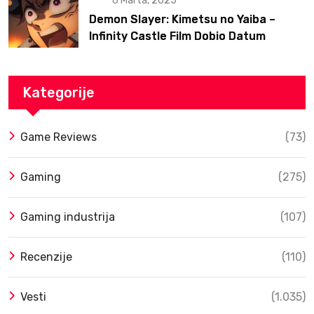
6 Marta, 2025
Demon Slayer: Kimetsu no Yaiba –
Infinity Castle Film Dobio Datum
Izlaska u SAD Uz Spektakularan Trejler
Kategorije
Game Reviews
(73)
Gaming
(275)
Gaming industrija
(107)
Recenzije
(110)
Vesti
(1.035)