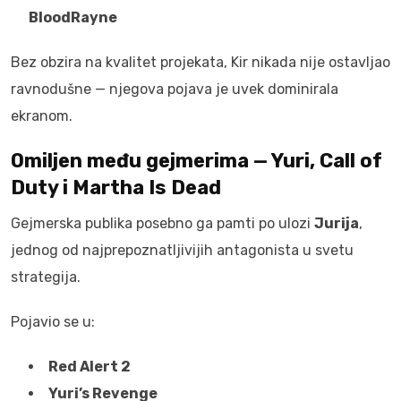
BloodRayne
Bez obzira na kvalitet projekata, Kir nikada nije ostavljao
ravnodušne — njegova pojava je uvek dominirala
ekranom.
Omiljen među gejmerima — Yuri, Call of
Duty i Martha Is Dead
Gejmerska publika posebno ga pamti po ulozi
Jurija
,
jednog od najprepoznatljivijih antagonista u svetu
strategija.
Pojavio se u:
Red Alert 2
Yuri’s Revenge