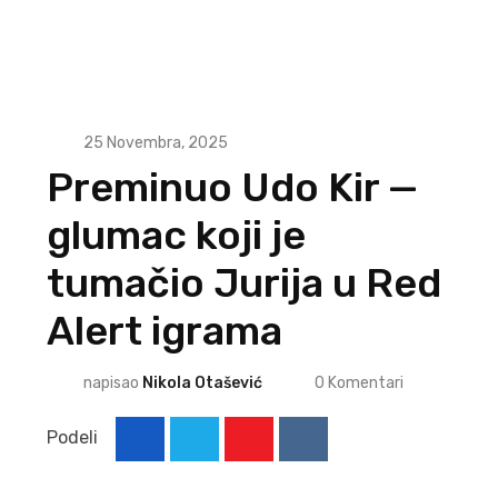
25 Novembra, 2025
Preminuo Udo Kir —
glumac koji je
tumačio Jurija u Red
Alert igrama
napisao
Nikola Otašević
0
Komentari
Podeli
Youtube
Reddit