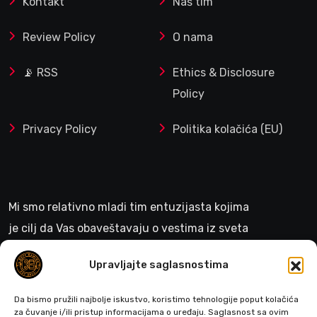
Kontakt
Naš tim
Review Policy
O nama
📡 RSS
Ethics & Disclosure
Policy
Privacy Policy
Politika kolačića (EU)
Mi smo relativno mladi tim entuzijasta kojima
je cilj da Vas obaveštavaju o vestima iz sveta
gejminga
Upravljajte saglasnostima
>
Da bismo pružili najbolje iskustvo, koristimo tehnologije poput kolačića
za čuvanje i/ili pristup informacijama o uređaju. Saglasnost sa ovim