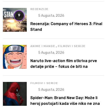
RECENZIJE
9
5 Augusta, 2026
Recenzija: Company of Heroes 3: Final
Stand
,
ANIME I MANGE
FILMOVI I SERIJE
5 Augusta, 2026
Naruto live-action film otkriva prve
detalje priče – fokus će biti na
Narutoovoj borbi da pronađe svoje
mesto
FILMOVI I SERIJE
5 Augusta, 2026
Spider-Man: Brand New Day: Može li
heroj postojati kada više niko ne zna