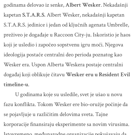
godinama delovao iz senke,
Albert Wesker
. Nekadašnji
kapetan
S.T.A.R.S.
Albert Wesker, nekadašnji kapetan
S.T.A.R.S. jedinice i jedan od ključnih agenata Umbrelle,
preživeo je događaje u Raccoon City-ju. Iskoristio je haos
koji je usledio i započeo sopstvenu igru moći. Njegova
ideologija postaće centralni deo perioda poznatog kao
Wesker era. Uspon Alberta Weskera postaje centralni
događaj koji oblikuje čitavu
Wesker eru u Resident Evil
timeline-u
.
U godinama koje su usledile, svet je ušao u novu
fazu konflikta. Tokom Wesker ere bio-oružje počinje da
se pojavljuje u različitim delovima sveta. Tajne
korporacije finansiraju eksperimente sa novim virusima.
Istovremeno, međunarodne organizacije pokušavaju da