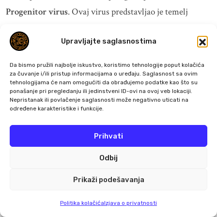
Progenitor virus
. Ovaj virus predstavljao je temelj
gotovo svih bioloških istraživanja koja je Umbrella
Upravljajte saglasnostima
sprovodila tokom decenija. Njegovo poreklo vodilo je do
retke biljke otkrivene u Africi, čija su svojstva
Da bismo pružili najbolje iskustvo, koristimo tehnologije poput kolačića
omogućavala radikalne genetske mutacije kod živih
za čuvanje i/ili pristup informacijama o uređaju. Saglasnost sa ovim
tehnologijama će nam omogućiti da obrađujemo podatke kao što su
organizama.
ponašanje pri pregledanju ili jedinstveni ID-ovi na ovoj veb lokaciji.
Nepristanak ili povlačenje saglasnosti može negativno uticati na
Wesker je verovao da upravo u Progenitor virusu
određene karakteristike i funkcije.
leži ključ njegove vizije.
Prihvati
Odbij
POVERLJIVI ISTRAŽIVAČKI
Prikaži podešavanja
DOSIJE
Politika kolačića
Izjava o privatnosti