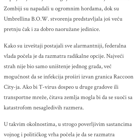
Zombiji su napadali u ogromnim hordama, dok su
Umbrellina B.O.W. stvorenja predstavljala još veću
pretnju čak i za dobro naoružane jedinice.
Kako su izveštaji postajali sve alarmantniji, federalna
vlada počela je da razmatra radikalne opcije. Najveći
strah nije bio samo uništenje jednog grada, već
mogućnost da se infekcija proširi izvan granica Raccoon
City-ja. Ako bi T-virus dospeo u druge gradove ili
transportne mreže, čitava zemlja mogla bi da se suoči sa
katastrofom nesagledivih razmera.
U takvim okolnostima, u strogo poverljivim sastancima
vojnog i političkog vrha počela je da se razmatra