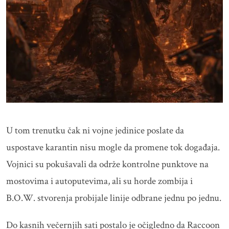
U tom trenutku čak ni vojne jedinice poslate da
uspostave karantin nisu mogle da promene tok događaja.
Vojnici su pokušavali da održe kontrolne punktove na
mostovima i autoputevima, ali su horde zombija i
B.O.W. stvorenja probijale linije odbrane jednu po jednu.
Do kasnih večernjih sati postalo je očigledno da Raccoon