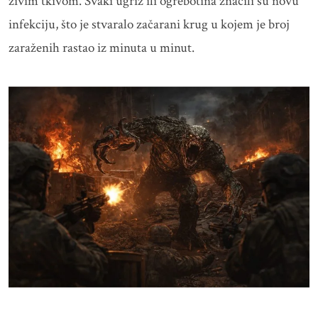
živim tkivom. Svaki ugriz ili ogrebotina značili su novu
infekciju, što je stvaralo začarani krug u kojem je broj
zaraženih rastao iz minuta u minut.