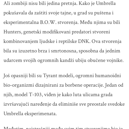
Ali zombiji nisu bili jedina pretnja. Kako je Umbrella
pokušavala da zaštiti svoje tajne, u grad su puštena i
eksperimentalna B.O.W. stvorenja. Među njima su bili
Hunters, genetski modifikovani predatori stvoreni
kombinovanjem ljudske i reptilske DNK. Ova stvorenja
bila su izuzetno brza i smrtonosna, sposobna da jednim
udarcem svojih ogromnih kandži ubiju obučene vojnike.
Još opasniji bili su Tyrant modeli, ogromni humanoidni
bio-organizmi dizajnirani za borbene operacije. Jedan od
njih, model T-103, viđen je kako luta ulicama grada
izvršavajući naređenje da eliminiše sve preostale svedoke
Umbrella eksperimenata.
Međutim, najstrašniji među svim tim stvorenjima bio je