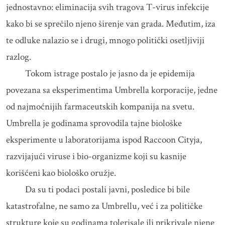
jednostavno: eliminacija svih tragova T-virus infekcije
kako bi se sprečilo njeno širenje van grada. Međutim, iza
te odluke nalazio se i drugi, mnogo politički osetljiviji
razlog.
Tokom istrage postalo je jasno da je epidemija
povezana sa eksperimentima Umbrella korporacije, jedne
od najmoćnijih farmaceutskih kompanija na svetu.
Umbrella je godinama sprovodila tajne biološke
eksperimente u laboratorijama ispod Raccoon Cityja,
razvijajući viruse i bio-organizme koji su kasnije
korišćeni kao biološko oružje.
Da su ti podaci postali javni, posledice bi bile
katastrofalne, ne samo za Umbrellu, već i za političke
strukture koje su godinama tolerisale ili prikrivale njene