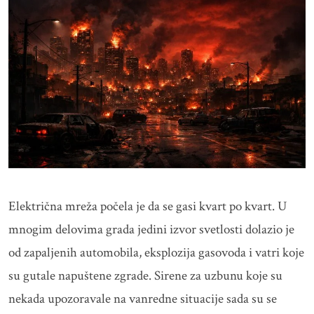
Električna mreža počela je da se gasi kvart po kvart. U
mnogim delovima grada jedini izvor svetlosti dolazio je
od zapaljenih automobila, eksplozija gasovoda i vatri koje
su gutale napuštene zgrade. Sirene za uzbunu koje su
nekada upozoravale na vanredne situacije sada su se