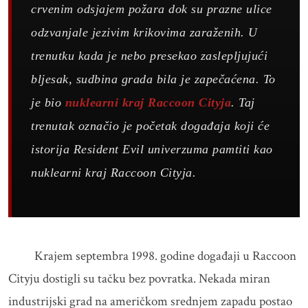
crvenim odsjajem požara dok su prazne ulice
odzvanjale jezivim krikovima zaraženih. U
trenutku kada je nebo presekao zaslepljujući
bljesak, sudbina grada bila je zapečaćena. To
je bio
nuklearni kraj Raccoon Cityja
. Taj
trenutak označio je početak događaja koji će
istorija Resident Evil univerzuma pamtiti kao
nuklearni kraj Raccoon Cityja.
Krajem septembra 1998. godine događaji u Raccoon
Cityju dostigli su tačku bez povratka. Nekada miran
industrijski grad na američkom srednjem zapadu postao