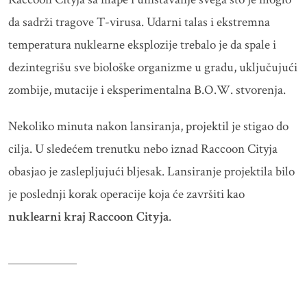
da sadrži tragove T-virusa. Udarni talas i ekstremna
temperatura nuklearne eksplozije trebalo je da spale i
dezintegrišu sve biološke organizme u gradu, uključujući
zombije, mutacije i eksperimentalna B.O.W. stvorenja.
Nekoliko minuta nakon lansiranja, projektil je stigao do
cilja. U sledećem trenutku nebo iznad Raccoon Cityja
obasjao je zaslepljujući bljesak. Lansiranje projektila bilo
je poslednji korak operacije koja će završiti kao
nuklearni kraj Raccoon Cityja
.