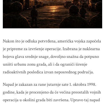
Nakon što je odluka potvrđena, američka vojska započela
je pripreme za izvršenje operacije. Izabrana je nuklearna
bojeva glava srednje snage, dovoljno snažna da potpuno
uništi urbanu zonu grada, ali i da ograniči širenje
radioaktivnih posledica izvan neposrednog područja.
Napad je zakazan za rane jutarnje sate 1. oktobra 1998.
godine, kada je procenjeno da će većina preostalih vojnih
operacija u okolini grada biti završena. Upravo taj napad