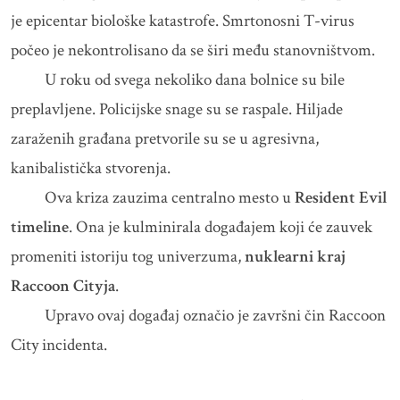
je epicentar biološke katastrofe. Smrtonosni T-virus
počeo je nekontrolisano da se širi među stanovništvom.
U roku od svega nekoliko dana bolnice su bile
preplavljene. Policijske snage su se raspale. Hiljade
zaraženih građana pretvorile su se u agresivna,
kanibalistička stvorenja.
Ova kriza zauzima centralno mesto u
Resident Evil
timeline
. Ona je kulminirala događajem koji će zauvek
promeniti istoriju tog univerzuma,
nuklearni kraj
Raccoon Cityja
.
Upravo ovaj događaj označio je završni čin Raccoon
City incidenta.