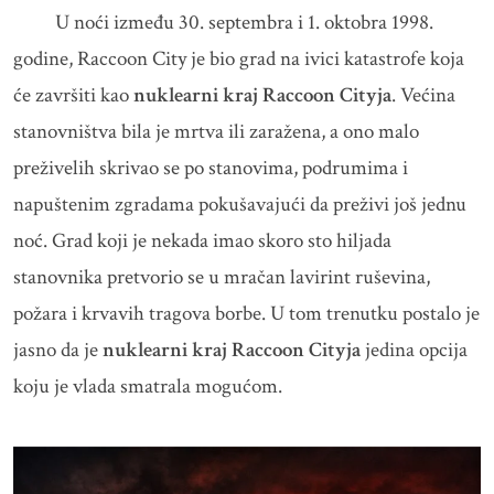
U noći između 30. septembra i 1. oktobra 1998.
godine, Raccoon City je bio grad na ivici katastrofe koja
će završiti kao
nuklearni kraj Raccoon Cityja
. Većina
stanovništva bila je mrtva ili zaražena, a ono malo
preživelih skrivao se po stanovima, podrumima i
napuštenim zgradama pokušavajući da preživi još jednu
noć. Grad koji je nekada imao skoro sto hiljada
stanovnika pretvorio se u mračan lavirint ruševina,
požara i krvavih tragova borbe. U tom trenutku postalo je
jasno da je
nuklearni kraj Raccoon Cityja
jedina opcija
koju je vlada smatrala mogućom.