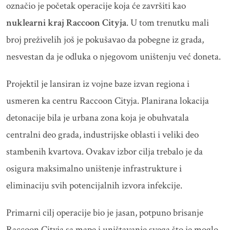
označio je početak operacije koja će završiti kao
nuklearni kraj Raccoon Cityja
. U tom trenutku mali
broj preživelih još je pokušavao da pobegne iz grada,
nesvestan da je odluka o njegovom uništenju već doneta.
Projektil je lansiran iz vojne baze izvan regiona i
usmeren ka centru Raccoon Cityja. Planirana lokacija
detonacije bila je urbana zona koja je obuhvatala
centralni deo grada, industrijske oblasti i veliki deo
stambenih kvartova. Ovakav izbor cilja trebalo je da
osigura maksimalno uništenje infrastrukture i
eliminaciju svih potencijalnih izvora infekcije.
Primarni cilj operacije bio je jasan, potpuno brisanje
Raccoon Cityja sa mape i uništavanje svega što je moglo