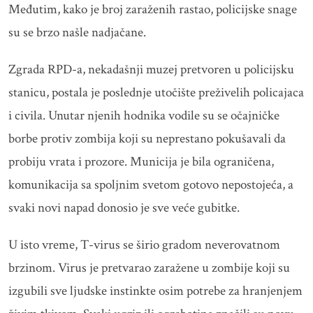
Međutim, kako je broj zaraženih rastao, policijske snage
su se brzo našle nadjačane.
Zgrada RPD-a, nekadašnji muzej pretvoren u policijsku
stanicu, postala je poslednje utočište preživelih policajaca
i civila. Unutar njenih hodnika vodile su se očajničke
borbe protiv zombija koji su neprestano pokušavali da
probiju vrata i prozore. Municija je bila ograničena,
komunikacija sa spoljnim svetom gotovo nepostojeća, a
svaki novi napad donosio je sve veće gubitke.
U isto vreme, T-virus se širio gradom neverovatnom
brzinom. Virus je pretvarao zaražene u zombije koji su
izgubili sve ljudske instinkte osim potrebe za hranjenjem