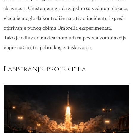
aktivnosti. Uništenjem grada zajedno sa većinom dokaza,
vlada je mogla da kontroliše narativ o incidentu i spreči
otkrivanje punog obima Umbrella eksperimenata.
Tako je odluka o nuklearnom udaru postala kombinacija
vojne nužnosti i političkog zataškavanja.
Lansiranje projektila