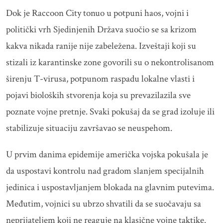
Dok je Raccoon City tonuo u potpuni haos, vojni i
politički vrh Sjedinjenih Država suočio se sa krizom
kakva nikada ranije nije zabeležena. Izveštaji koji su
stizali iz karantinske zone govorili su o nekontrolisanom
širenju T-virusa, potpunom raspadu lokalne vlasti i
pojavi bioloških stvorenja koja su prevazilazila sve
poznate vojne pretnje. Svaki pokušaj da se grad izoluje ili
stabilizuje situaciju završavao se neuspehom.
U prvim danima epidemije američka vojska pokušala je
da uspostavi kontrolu nad gradom slanjem specijalnih
jedinica i uspostavljanjem blokada na glavnim putevima.
Međutim, vojnici su ubrzo shvatili da se suočavaju sa
neprijateljem koji ne reaguje na klasične vojne taktike.