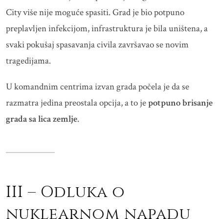
City više nije moguće spasiti. Grad je bio potpuno
preplavljen infekcijom, infrastruktura je bila uništena, a
svaki pokušaj spasavanja civila završavao se novim
tragedijama.
U komandnim centrima izvan grada počela je da se
razmatra jedina preostala opcija, a to je
potpuno brisanje
grada sa lica zemlje
.
III – Odluka o
nuklearnom napadu