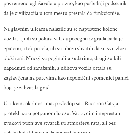
povremeno oglašavale u prazno, kao poslednji podsetnik
da je civilizacija u tom mestu prestala da funkcioniše.
Na glavnim ulicama nalazile su se napuštene kolone
vozila. Ljudi su pokušavali da pobegnu iz grada kada je
epidemija tek počela, ali su ubrzo shvatili da su svi izlazi
blokirani. Mnogi su poginuli u sudarima, drugi su bili
napadnuti od zaraženih, a njihova vozila ostala su
zaglavljena na putevima kao nepomični spomenici panici
koja je zahvatila grad.
U takvim okolnostima, poslednji sati Raccoon Cityja
protekli su u potpunom haosu. Vatra, dim i neprestani
zvukovi pucnjave stvarali su atmosferu rata, ali bez
vojske koja bi mogla da povrati kontrolu.