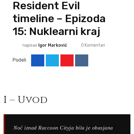
Resident Evil
timeline – Epizoda
15: Nuklearni kraj
napisao
Igor Marković
0
Komentari
Podeli
Youtube
Reddit
I – Uvod
Noć iznad Raccoon Cityja bila je obasjana