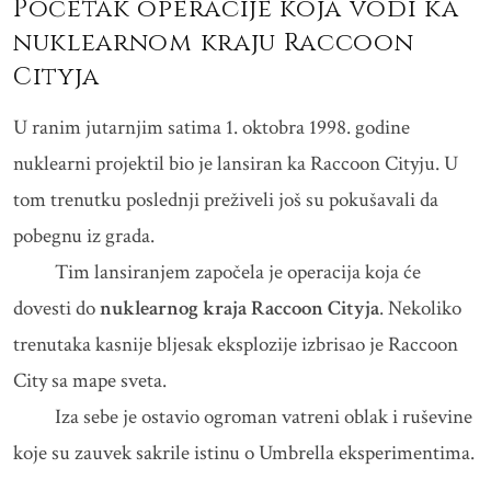
Početak operacije koja vodi ka
nuklearnom kraju Raccoon
Cityja
U ranim jutarnjim satima 1. oktobra 1998. godine
nuklearni projektil bio je lansiran ka Raccoon Cityju. U
tom trenutku poslednji preživeli još su pokušavali da
pobegnu iz grada.
Tim lansiranjem započela je operacija koja će
dovesti do
nuklearnog kraja Raccoon Cityja
. Nekoliko
trenutaka kasnije bljesak eksplozije izbrisao je Raccoon
City sa mape sveta.
Iza sebe je ostavio ogroman vatreni oblak i ruševine
koje su zauvek sakrile istinu o Umbrella eksperimentima.