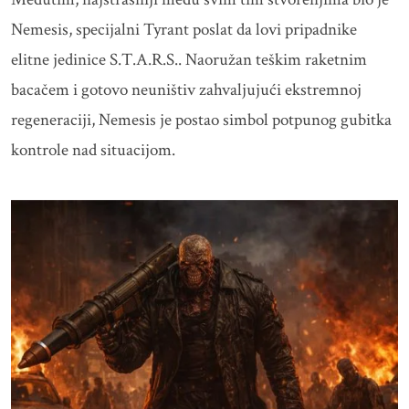
Nemesis, specijalni Tyrant poslat da lovi pripadnike
elitne jedinice S.T.A.R.S.. Naoružan teškim raketnim
bacačem i gotovo neuništiv zahvaljujući ekstremnoj
regeneraciji, Nemesis je postao simbol potpunog gubitka
kontrole nad situacijom.