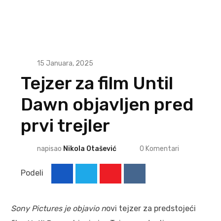
15 Januara, 2025
Tejzer za film Until
Dawn objavljen pred
prvi trejler
napisao
Nikola Otašević
0
Komentari
Podeli
Sony Pictures je objavio n
ovi tejzer za predstojeći