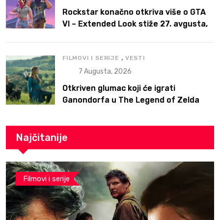
Rockstar konačno otkriva više o GTA
VI – Extended Look stiže 27. avgusta,
ali prvo na Netflix
,
FILMOVI I SERIJE
VESTI
7 Augusta, 2026
Otkriven glumac koji će igrati
Ganondorfa u The Legend of Zelda
filmu
Najčitanije
Filmovi i serije