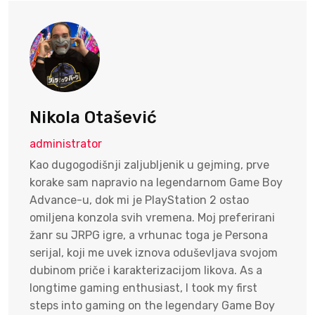
Nikola Otašević
administrator
Kao dugogodišnji zaljubljenik u gejming, prve
korake sam napravio na legendarnom Game Boy
Advance-u, dok mi je PlayStation 2 ostao
omiljena konzola svih vremena. Moj preferirani
žanr su JRPG igre, a vrhunac toga je Persona
serijal, koji me uvek iznova oduševljava svojom
dubinom priče i karakterizacijom likova. As a
longtime gaming enthusiast, I took my first
steps into gaming on the legendary Game Boy