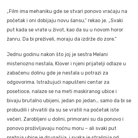
„Film ima mehaniku gde se stvari ponovo vraćaju na
početak i oni dobijaju novu šansu,“ rekao je. „Svaki
put kada se vrate u život, kao da su u novom horor
žanru. Da bi preživeli, moraju da izdrže do zore.“
Jednu godinu nakon što joj je sestra Melani
misteriozno nestala, Klover i njeni prijatelji odlaze u
zabačenu dolinu gde je nestala u potrazi za
odgovorima. Istražujući napušteni centar za
posetioce, nalaze se na meti maskiranog ubice i
bivaju brutalno ubijeni, jedan po jedan… samo da bi se
probudili i shvatili da su se vratili na početak iste
večeri. Zarobljeni u dolini, primorani su da ponovo i
ponovo proživljavaju noćnu moru – ali svaki put
pretnja ubice je drugačija, i svaka je strašnija od