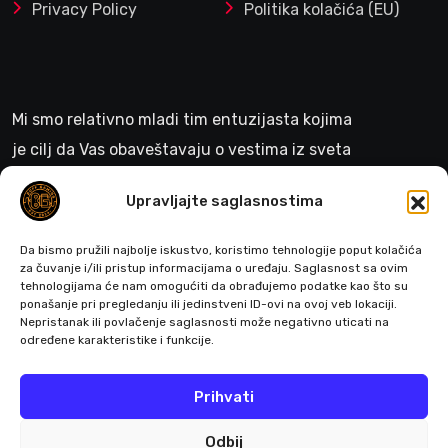
Privacy Policy
Politika kolačića (EU)
Mi smo relativno mladi tim entuzijasta kojima
je cilj da Vas obaveštavaju o vestima iz sveta
gejminga
Upravljajte saglasnostima
>
Da bismo pružili najbolje iskustvo, koristimo tehnologije poput kolačića
za čuvanje i/ili pristup informacijama o uređaju. Saglasnost sa ovim
tehnologijama će nam omogućiti da obrađujemo podatke kao što su
ponašanje pri pregledanju ili jedinstveni ID-ovi na ovoj veb lokaciji.
Pratite nas
Nepristanak ili povlačenje saglasnosti može negativno uticati na
određene karakteristike i funkcije.
Prihvati
Odbij