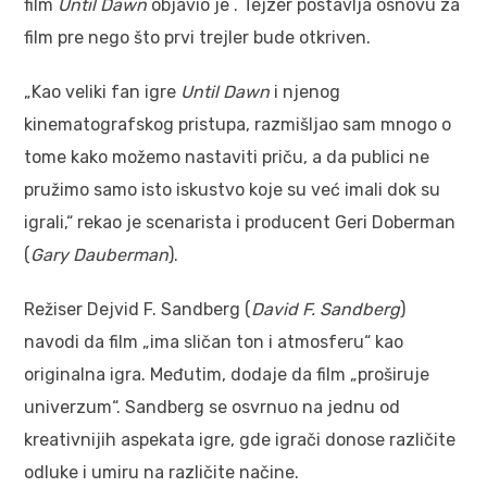
film
Until Dawn
objavio je . Tejzer postavlja osnovu za
film pre nego što prvi trejler bude otkriven.
„Kao veliki fan igre
Until Dawn
i njenog
kinematografskog pristupa, razmišljao sam mnogo o
tome kako možemo nastaviti priču, a da publici ne
pružimo samo isto iskustvo koje su već imali dok su
igrali,“ rekao je scenarista i producent Geri Doberman
(
Gary Dauberman
).
Režiser Dejvid F. Sandberg (
David F. Sandberg
)
navodi da film „ima sličan ton i atmosferu“ kao
originalna igra. Međutim, dodaje da film „proširuje
univerzum“. Sandberg se osvrnuo na jednu od
kreativnijih aspekata igre, gde igrači donose različite
odluke i umiru na različite načine.