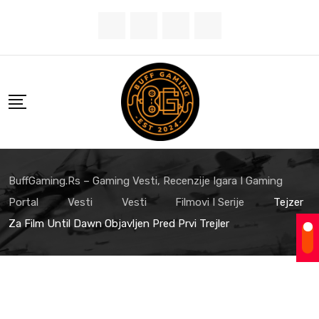
BuffGaming.rs – Gaming Vesti, Recenzije Igara I Gaming
Portal
Vesti
Vesti
Filmovi I Serije
Tejzer
Za Film Until Dawn Objavljen Pred Prvi Trejler