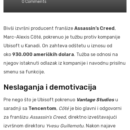
0
Comments
Bivši izvršni producent franšize
Assassin’s Creed
,
Marc-Alexis Côté, pokrenuo je tužbu protiv kompanije
Ubisoft u Kanadi. On zahteva odštetu u iznosu od
oko
930.000 američkih dolara
. Tužba se odnosi na
njegov istaknuti odlazak iz kompanije i navodnu prisilnu
smenu sa funkcije.
Neslaganja i demotivacija
Pre nego što je Ubisoft pokrenuo
Vantage Studios
u
saradnji sa
Tencentom
,
Côté
je bio glavni i odgovorni
za franšizu
Assassin’s Creed
, direktno izveštavajući
izvršnom direktoru
Yvesu Guillemotu
. Nakon najave