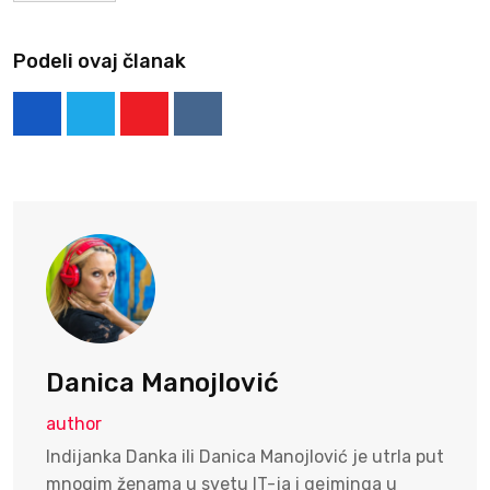
Podeli ovaj članak
Youtube
Reddit
Danica Manojlović
author
Indijanka Danka ili Danica Manojlović je utrla put
mnogim ženama u svetu IT-ja i gejminga u