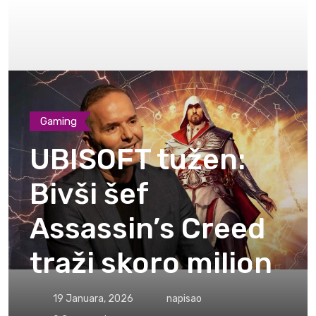
Gaming
UBISOFT tužen:
Bivši šef
Assassin’s Creed
traži skoro milion
19 Januara, 2026
napisao