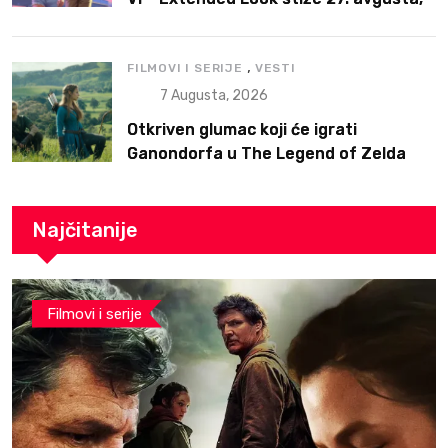
ali prvo na Netflix
,
FILMOVI I SERIJE
VESTI
7 Augusta, 2026
Otkriven glumac koji će igrati
Ganondorfa u The Legend of Zelda
filmu
Najčitanije
Filmovi i serije