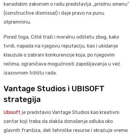
kanadskim zakonom o radu predstavlja „prisilnu smenu“
(constructive dismissal) i daje pravo na punu
otpremninu.
Pored toga, Côté traži i moralnu odštetu zbog, kako
tvrdi, napada na njegovu reputaciju, kao i ukidanje
klauzule o zabrani konkurencije koja, po njegovim
rečima, ograničava mogućnosti zapošljavanja u već
izazovnom tržištu rada.
Vantage Studios i UBISOFT
strategija
Ubisoft
je predstavio Vantage Studios kao kreativni
centar koji treba da olakša donošenje odluka oko
glavnih franšiza, deli tehničke resurse i skraćuje vreme