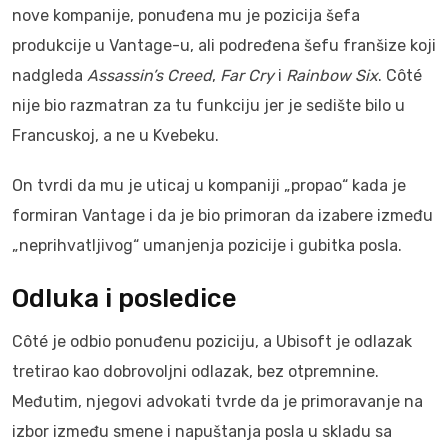
nove kompanije, ponuđena mu je pozicija šefa
produkcije u Vantage-u, ali podređena šefu franšize koji
nadgleda
Assassin’s Creed
,
Far Cry
i
Rainbow Six
. Côté
nije bio razmatran za tu funkciju jer je sedište bilo u
Francuskoj, a ne u Kvebeku.
On tvrdi da mu je uticaj u kompaniji „propao“ kada je
formiran Vantage i da je bio primoran da izabere između
„neprihvatljivog“ umanjenja pozicije i gubitka posla.
Odluka i posledice
Côté je odbio ponuđenu poziciju, a Ubisoft je odlazak
tretirao kao dobrovoljni odlazak, bez otpremnine.
Međutim, njegovi advokati tvrde da je primoravanje na
izbor između smene i napuštanja posla u skladu sa