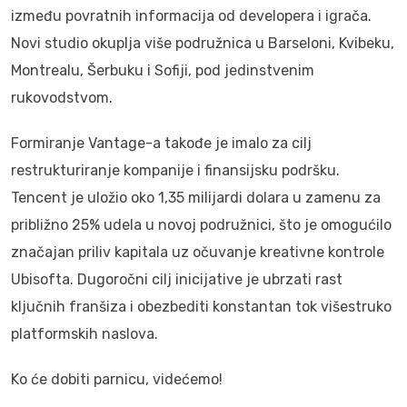
između povratnih informacija od developera i igrača.
Novi studio okuplja više podružnica u Barseloni, Kvibeku,
Montrealu, Šerbuku i Sofiji, pod jedinstvenim
rukovodstvom.
Formiranje Vantage-a takođe je imalo za cilj
restrukturiranje kompanije i finansijsku podršku.
Tencent je uložio oko 1,35 milijardi dolara u zamenu za
približno 25% udela u novoj podružnici, što je omogućilo
značajan priliv kapitala uz očuvanje kreativne kontrole
Ubisofta. Dugoročni cilj inicijative je ubrzati rast
ključnih franšiza i obezbediti konstantan tok višestruko
platformskih naslova.
Ko će dobiti parnicu, videćemo!