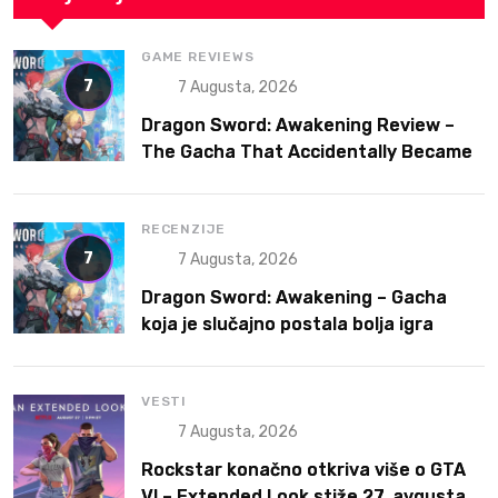
GAME REVIEWS
7
7 Augusta, 2026
Dragon Sword: Awakening Review –
The Gacha That Accidentally Became
a Better Game
RECENZIJE
7
7 Augusta, 2026
Dragon Sword: Awakening – Gacha
koja je slučajno postala bolja igra
VESTI
7 Augusta, 2026
Rockstar konačno otkriva više o GTA
VI – Extended Look stiže 27. avgusta,