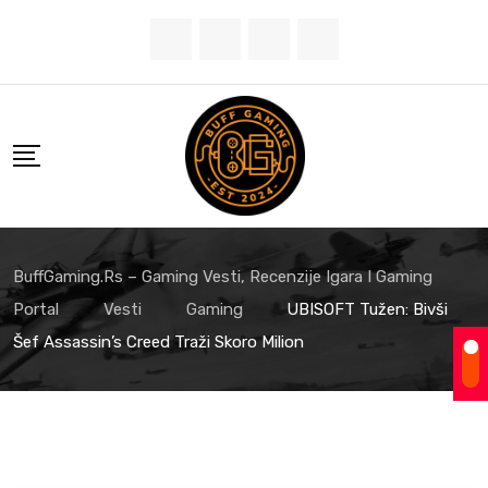
Skip
to
content
BuffGaming.rs – Gaming Vesti, Recenzije Igara I Gaming
Portal
Vesti
Gaming
UBISOFT Tužen: Bivši
Šef Assassin’s Creed Traži Skoro Milion