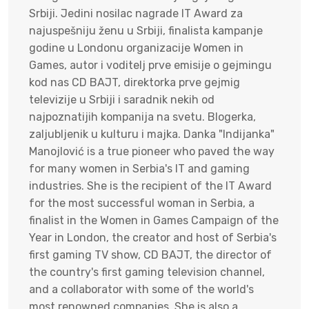
Srbiji. Jedini nosilac nagrade IT Award za
najuspešniju ženu u Srbiji, finalista kampanje
godine u Londonu organizacije Women in
Games, autor i voditelj prve emisije o gejmingu
kod nas CD BAJT, direktorka prve gejmig
televizije u Srbiji i saradnik nekih od
najpoznatijih kompanija na svetu. Blogerka,
zaljubljenik u kulturu i majka. Danka "Indijanka"
Manojlović is a true pioneer who paved the way
for many women in Serbia's IT and gaming
industries. She is the recipient of the IT Award
for the most successful woman in Serbia, a
finalist in the Women in Games Campaign of the
Year in London, the creator and host of Serbia's
first gaming TV show, CD BAJT, the director of
the country's first gaming television channel,
and a collaborator with some of the world's
most renowned companies. She is also a