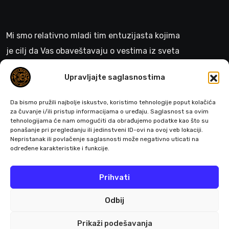
Mi smo relativno mladi tim entuzijasta kojima
je cilj da Vas obaveštavaju o vestima iz sveta
gejminga
Upravljajte saglasnostima
>
Da bismo pružili najbolje iskustvo, koristimo tehnologije poput kolačića
za čuvanje i/ili pristup informacijama o uređaju. Saglasnost sa ovim
tehnologijama će nam omogućiti da obrađujemo podatke kao što su
ponašanje pri pregledanju ili jedinstveni ID-ovi na ovoj veb lokaciji.
Pratite nas
Nepristanak ili povlačenje saglasnosti može negativno uticati na
određene karakteristike i funkcije.
Prihvati
Odbij
Prikaži podešavanja