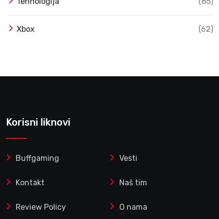
Tehnologija
(85)
Xbox
(62)
Korisni liknovi
Buffgaming
Vesti
Kontakt
Naš tim
Review Policy
O nama