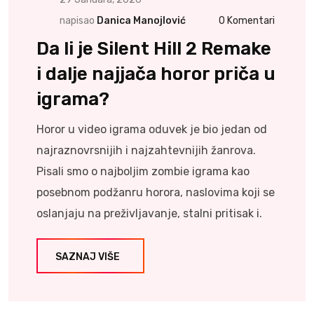
napisao
Danica Manojlović
0
Komentari
Da li je Silent Hill 2 Remake
i dalje najjača horor priča u
igrama?
Horor u video igrama oduvek je bio jedan od
najraznovrsnijih i najzahtevnijih žanrova.
Pisali smo o najboljim zombie igrama kao
posebnom podžanru horora, naslovima koji se
oslanjaju na preživljavanje, stalni pritisak i.
SAZNAJ VIŠE