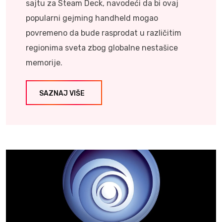
sajtu za Steam Deck, navodeći da bi ovaj
popularni gejming handheld mogao
povremeno da bude rasprodat u različitim
regionima sveta zbog globalne nestašice
memorije.
SAZNAJ VIŠE