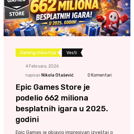
Gaming industrija
Vesti
4 Februara, 2026
napisao
Nikola Otašević
0
Komentari
Epic Games Store je
podelio 662 miliona
besplatnih igara u 2025.
godini
Epic Games je objavio impresivan izveštaj o