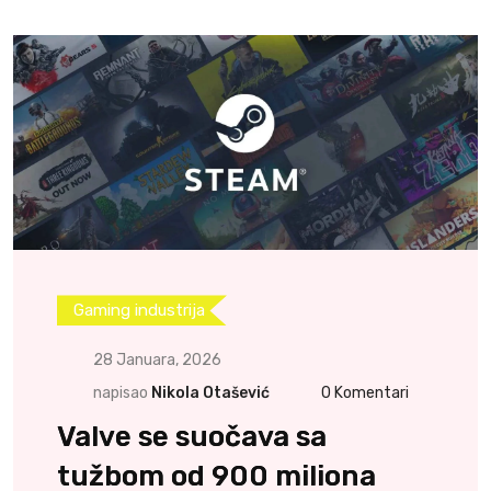
Gaming industrija
28 Januara, 2026
napisao
Nikola Otašević
0
Komentari
Valve se suočava sa
tužbom od 900 miliona