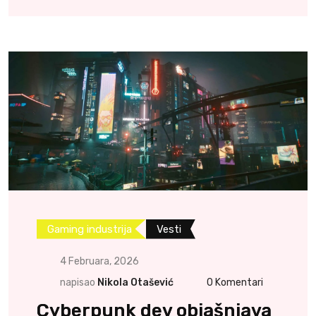
Gaming industrija
Vesti
4 Februara, 2026
napisao
Nikola Otašević
0
Komentari
Cyberpunk dev objašnjava