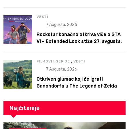
VESTI
7 Augusta, 2026
Rockstar konačno otkriva više o GTA
VI – Extended Look stiže 27. avgusta,
ali prvo na Netflix
,
FILMOVI I SERIJE
VESTI
7 Augusta, 2026
Otkriven glumac koji će igrati
Ganondorfa u The Legend of Zelda
filmu
Najčitanije