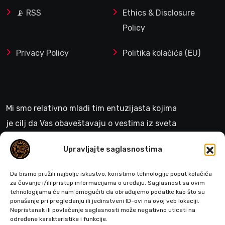
📡 RSS
Ethics & Disclosure
Policy
Privacy Policy
Politika kolačića (EU)
Mi smo relativno mladi tim entuzijasta kojima
je cilj da Vas obaveštavaju o vestima iz sveta
gejminga
Upravljajte saglasnostima
>
Da bismo pružili najbolje iskustvo, koristimo tehnologije poput kolačića
za čuvanje i/ili pristup informacijama o uređaju. Saglasnost sa ovim
tehnologijama će nam omogućiti da obrađujemo podatke kao što su
ponašanje pri pregledanju ili jedinstveni ID-ovi na ovoj veb lokaciji.
Pratite nas
Nepristanak ili povlačenje saglasnosti može negativno uticati na
određene karakteristike i funkcije.