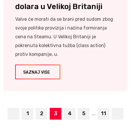
dolara u Velikoj Britaniji
Valve će morati da se brani pred sudom zbog
svoje politike provizija i načina formiranja
cena na Steamu. U Velikoj Britaniji je
pokrenuta kolektivna tužba (class action)
protiv kompanije, u.
SAZNAJ VIŠE
1
2
3
4
5
11
...