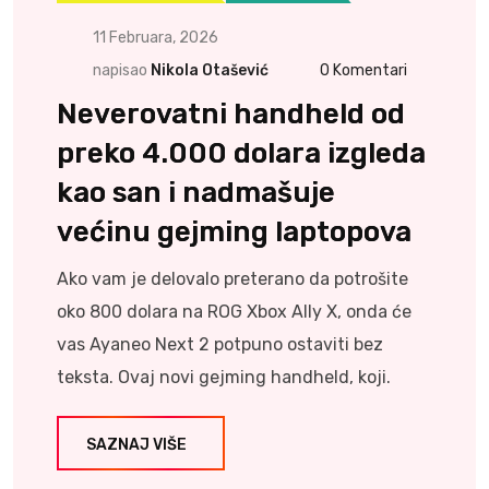
11 Februara, 2026
napisao
Nikola Otašević
0
Komentari
Neverovatni handheld od
preko 4.000 dolara izgleda
kao san i nadmašuje
većinu gejming laptopova
Ako vam je delovalo preterano da potrošite
oko 800 dolara na ROG Xbox Ally X, onda će
vas Ayaneo Next 2 potpuno ostaviti bez
teksta. Ovaj novi gejming handheld, koji.
SAZNAJ VIŠE