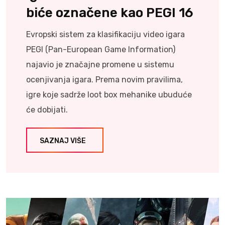
biće označene kao PEGI 16
Evropski sistem za klasifikaciju video igara
PEGI (Pan-European Game Information)
najavio je značajne promene u sistemu
ocenjivanja igara. Prema novim pravilima,
igre koje sadrže loot box mehanike ubuduće
će dobijati.
SAZNAJ VIŠE