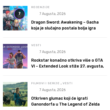
RECENZIJE
7
7 Augusta, 2026
Dragon Sword: Awakening – Gacha
koja je slučajno postala bolja igra
VESTI
7 Augusta, 2026
Rockstar konačno otkriva više o GTA
VI – Extended Look stiže 27. avgusta,
ali prvo na Netflix
,
FILMOVI I SERIJE
VESTI
7 Augusta, 2026
Otkriven glumac koji će igrati
Ganondorfa u The Legend of Zelda