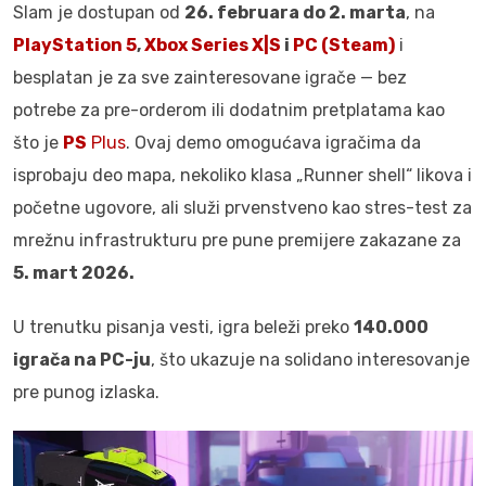
Slam je dostupan od
26. februara do 2. marta
, na
PlayStation 5
,
Xbox Series X|S
i
PC (Steam)
i
besplatan je za sve zainteresovane igrače — bez
potrebe za pre-orderom ili dodatnim pretplatama kao
što je
PS
Plus
. Ovaj demo omogućava igračima da
isprobaju deo mapa, nekoliko klasa „Runner shell“ likova i
početne ugovore, ali služi prvenstveno kao stres-test za
mrežnu infrastrukturu pre pune premijere zakazane za
5. mart 2026.
U trenutku pisanja vesti, igra beleži preko
140.000
igrača na PC-ju
, što ukazuje na solidano interesovanje
pre punog izlaska.