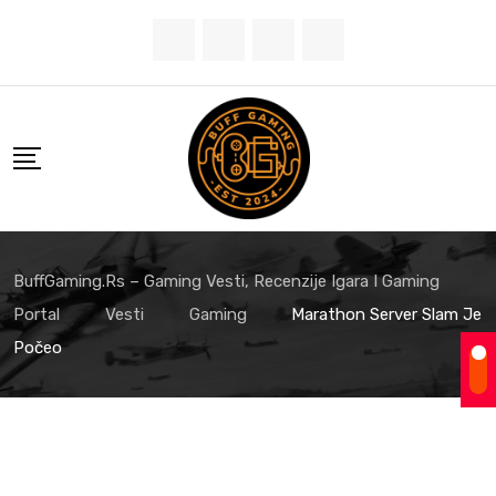
Skip
to
content
BuffGaming.rs – Gaming Vesti, Recenzije Igara I Gaming
Portal
Vesti
Gaming
Marathon Server Slam Je
Počeo