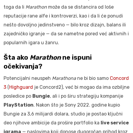
toga da li
Marathon
može da se distancira od loše
reputacije rane alfe i kontroverzi, kao i da li će ponudi
nešto dovoljno jedinstveno — bilo kroz dizajn, balans ili
zajedničko igranje — da se nametne pored već aktivnih i
popularnih igara u žanru.
Šta ako
Marathon
ne ispuni
očekivanja?
Potencijalni neuspeh
Marathona
ne bi bio samo
Concord
3
(
Highguard
je Concord2), već bi mogao da ima ozbiljne
posledice po
Bungie
, ali i po širu strategiju kompanije
PlayStation
. Nakon što je Sony 2022. godine kupio
Bungie za 3,6 milijardi dolara, studio je postao ključni
deo njihove ambicije da prošire portfolio ka
live service
igrama
— naslovima koji donose dugoročan prihod kroz