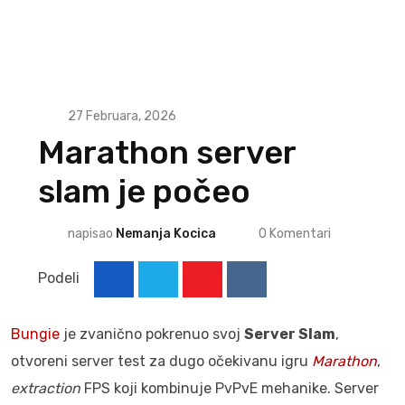
27 Februara, 2026
Marathon server
slam je počeo
napisao
Nemanja Kocica
0
Komentari
Podeli
Youtube
Reddit
Bungie
je zvanično pokrenuo svoj
Server Slam
,
otvoreni server test za dugo očekivanu igru
Marathon
,
extraction
FPS koji kombinuje PvPvE mehanike. Server