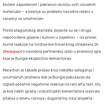
bivšem zaposlenom i pokrenuo reviziju svih vizuelnih
materijala — a kasnije su problemi navodno rešeni u
saradnji sa umetnicom.
Pored plagijatskog skandala, pojavile su se i druge
nepotvrđene glasine i šumovi u zajednici — na primer,
burne reakcije na tvrdnje kontroverznog streamera
Dr
Disrespect
o navodnoj partnerskoj ulozi u promociji igre,
koje je Bungie eksplicitno demantovao.
Marathon je takođe prošao kroz nekoliko odlaganja i
unutrašnjih promena dok je Bungie pokušavao da
izgladi početne negativne reakcije na rani alfa test, što
je kod nekih igrača i industrijskih komentatora izazvalo
pitanja o smeru razvoja i dugoročnoj viziji projekta.