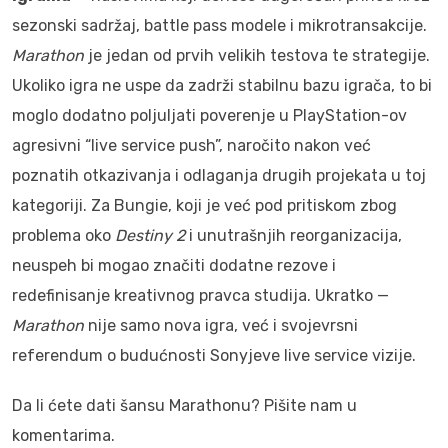
sezonski sadržaj, battle pass modele i mikrotransakcije.
Marathon
je jedan od prvih velikih testova te strategije.
Ukoliko igra ne uspe da zadrži stabilnu bazu igrača, to bi
moglo dodatno poljuljati poverenje u PlayStation-ov
agresivni “live service push”, naročito nakon već
poznatih otkazivanja i odlaganja drugih projekata u toj
kategoriji. Za Bungie, koji je već pod pritiskom zbog
problema oko
Destiny 2
i unutrašnjih reorganizacija,
neuspeh bi mogao značiti dodatne rezove i
redefinisanje kreativnog pravca studija. Ukratko —
Marathon
nije samo nova igra, već i svojevrsni
referendum o budućnosti Sonyjeve live service vizije.
Da li ćete dati šansu Marathonu? Pišite nam u
komentarima.