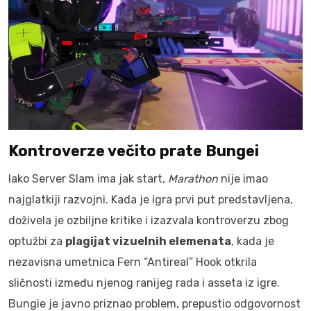
Kontroverze večito prate Bungei
Iako Server Slam ima jak start,
Marathon
nije imao
najglatkiji razvojni. Kada je igra prvi put predstavljena,
doživela je ozbiljne kritike i izazvala kontroverzu zbog
optužbi za
plagijat vizuelnih elemenata
, kada je
nezavisna umetnica Fern “Antireal” Hook otkrila
sličnosti između njenog ranijeg rada i asseta iz igre.
Bungie je javno priznao problem, prepustio odgovornost