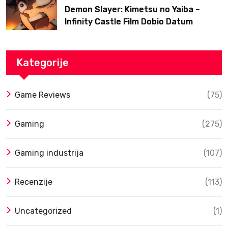
Demon Slayer: Kimetsu no Yaiba –
Infinity Castle Film Dobio Datum
Izlaska u SAD Uz Spektakularan Trejler
Kategorije
Game Reviews
(75)
Gaming
(275)
Gaming industrija
(107)
Recenzije
(113)
Uncategorized
(1)