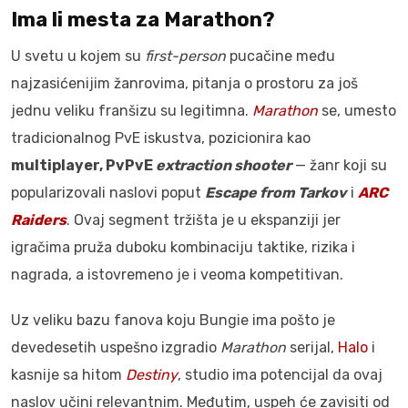
Ima li mesta za Marathon?
U svetu u kojem su
first-person
pucačine među
najzasićenijim žanrovima, pitanja o prostoru za još
jednu veliku franšizu su legitimna.
Marathon
se, umesto
tradicionalnog PvE iskustva, pozicionira kao
multiplayer, PvPvE
extraction shooter
— žanr koji su
popularizovali naslovi poput
Escape from Tarkov
i
ARC
Raiders
. Ovaj segment tržišta je u ekspanziji jer
igračima pruža duboku kombinaciju taktike, rizika i
nagrada, a istovremeno je i veoma kompetitivan.
Uz veliku bazu fanova koju Bungie ima pošto je
devedesetih uspešno izgradio
Marathon
serijal,
Halo
i
kasnije sa hitom
Destiny
, studio ima potencijal da ovaj
naslov učini relevantnim. Međutim, uspeh će zavisiti od