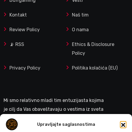
Buffgaming
Vesti
Kontakt
Naš tim
Review Policy
O nama
📡 RSS
Ethics & Disclosure
Policy
Privacy Policy
Politika kolačića (EU)
Mi smo relativno mladi tim entuzijasta kojima
je cilj da Vas obaveštavaju o vestima iz sveta
gejminga
Upravljajte saglasnostima