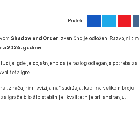
Podeli
Youtu
zivom
Shadow and Order
, zvanično je odložen. Razvojni tim
una 2026. godine
.
tudija, gde je objašnjeno da je razlog odlaganja potreba za
valiteta igre.
a „značajnim revizijama“ sadržaja, kao i na velikom broju
 igrače bilo što stabilnije i kvalitetnije pri lansiranju.