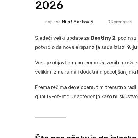
2026
napisao
Miloš Marković
0
Komentari
Sledeći veliki update za
Destiny 2
, pod na
potvrdio da nova ekspanzija sada izlazi
9. j
Vest je objavljena putem društvenih mreža s
velikim izmenama i dodatnim poboljšanjima k
Prema rečima developera, tim trenutno radi n
quality-of-life unapređenja kako bi iskustvo za