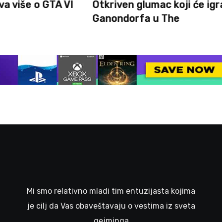
TA VI
Otkriven glumac koji će igrati
Ganondorfa u The
Mi smo relativno mladi tim entuzijasta kojima
je cilj da Vas obaveštavaju o vestima iz sveta
gejminga