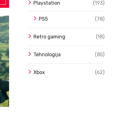
Playstation
(193)
PS5
(78)
7
Retro gaming
(18)
Tehnologija
(85)
Xbox
(62)
Game Reviews
7 Augusta, 2026