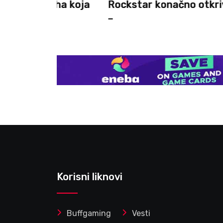
cha koja
Rockstar konačno otkriva više o G
–
Korisni liknovi
Buffgaming
Vesti