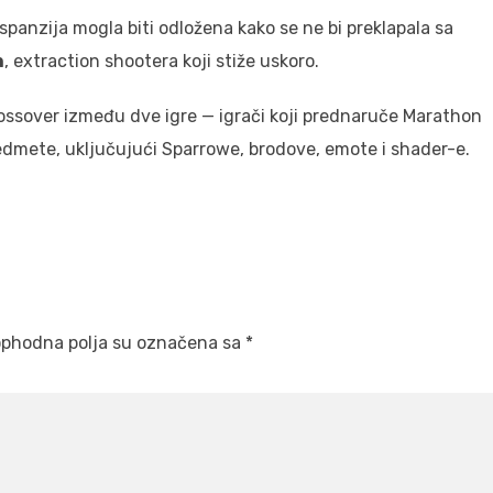
kspanzija mogla biti odložena kako se ne bi preklapala sa
n
, extraction shootera koji stiže uskoro.
rossover između dve igre — igrači koji prednaruče Marathon
dmete, uključujući Sparrowe, brodove, emote i shader-e.
phodna polja su označena sa
*