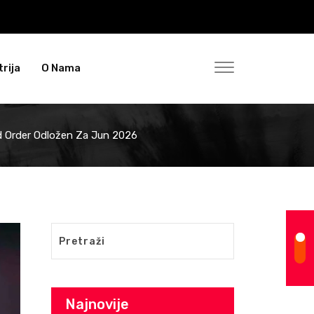
rija
O Nama
 Order Odložen Za Jun 2026
Najnovije