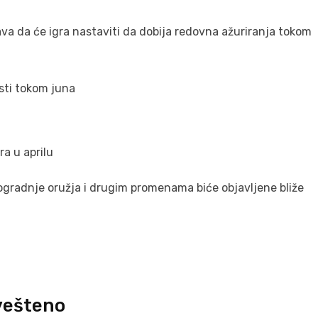
va da će igra nastaviti da dobija redovna ažuriranja tokom
osti tokom juna
ra u aprilu
ogradnje oružja i drugim promenama biće objavljene bliže
ovešteno