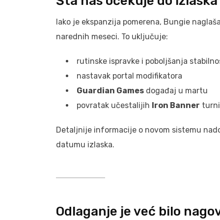
Šta nas očekuje do izlaska
Iako je ekspanzija pomerena, Bungie naglaša
narednih meseci. To uključuje:
rutinske ispravke i poboljšanja stabiln
nastavak portal modifikatora
Guardian Games
događaj u martu
povratak učestalijih
Iron Banner
turni
Detaljnije informacije o novom sistemu nad
datumu izlaska.
Odlaganje je već bilo nag