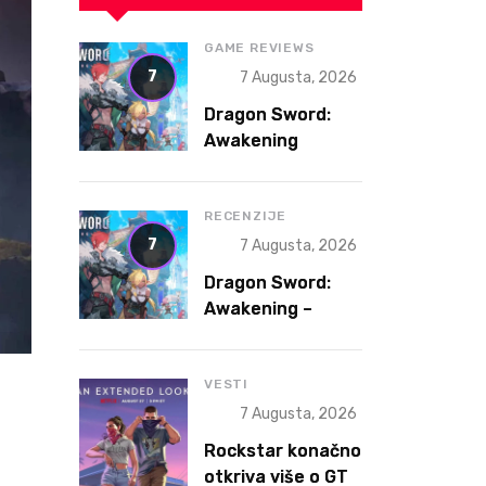
GAME REVIEWS
7
7 Augusta, 2026
Dragon Sword:
Awakening
Review – The
Gacha That
Accidentally
RECENZIJE
Became a Better
7
7 Augusta, 2026
Game
Dragon Sword:
Awakening –
Gacha koja je
slučajno postala
bolja igra
VESTI
7 Augusta, 2026
Rockstar konačno
otkriva više o GTA