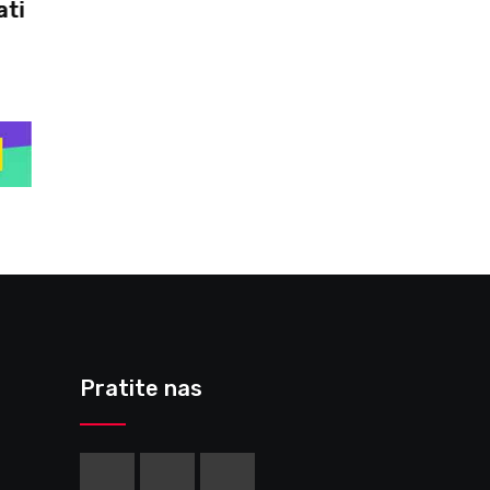
Kynseed Review – A Unique Life Sim
That
Pratite nas