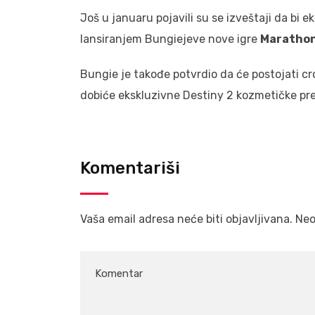
Još u januaru pojavili su se izveštaji da bi e
lansiranjem Bungiejeve nove igre
Maratho
Bungie je takođe potvrdio da će postojati c
dobiće ekskluzivne Destiny 2 kozmetičke pre
Komentariši
Vaša email adresa neće biti objavljivana.
Neo