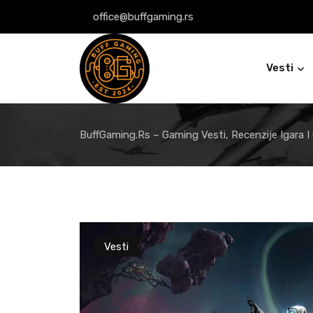
Skip
office@buffgaming.rs
to
content
Vesti
BuffGaming.rs – Gaming Vesti, Recenzije Igara I
Vesti