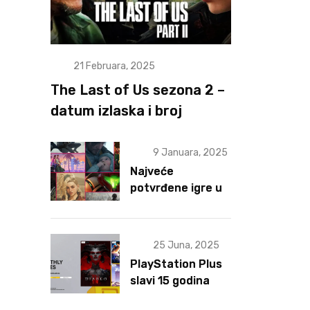
21 Februara, 2025
The Last of Us sezona 2 –
datum izlaska i broj
epizoda otkriveni
9 Januara, 2025
Najveće
potvrđene igre u
2025 za sad
25 Juna, 2025
PlayStation Plus
slavi 15 godina
postojanja