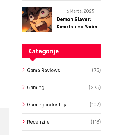
6 Marta, 2025
Demon Slayer:
Kimetsu no Yaiba
– Infinity Castle
Film Dobio Datum
Izlaska u SAD Uz
Kategorije
Spektakularan
Trejler
Game Reviews
(75)
Gaming
(275)
Gaming industrija
(107)
Recenzije
(113)