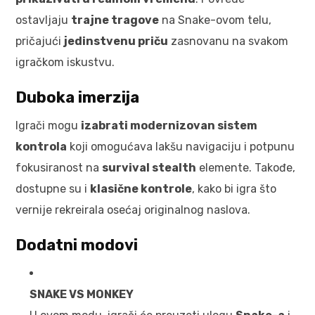
ostavljaju
trajne tragove
na Snake-ovom telu,
pričajući
jedinstvenu priču
zasnovanu na svakom
igračkom iskustvu.
Duboka imerzija
Igrači mogu
izabrati modernizovan sistem
kontrola
koji omogućava lakšu navigaciju i potpunu
fokusiranost na
survival stealth
elemente. Takođe,
dostupne su i
klasične kontrole
, kako bi igra što
vernije rekreirala osećaj originalnog naslova.
Dodatni modovi
SNAKE VS MONKEY