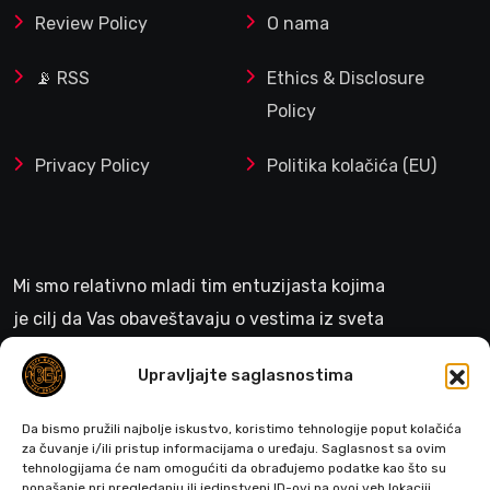
Review Policy
O nama
📡 RSS
Ethics & Disclosure
Policy
Privacy Policy
Politika kolačića (EU)
Mi smo relativno mladi tim entuzijasta kojima
je cilj da Vas obaveštavaju o vestima iz sveta
gejminga
Upravljajte saglasnostima
>
Da bismo pružili najbolje iskustvo, koristimo tehnologije poput kolačića
za čuvanje i/ili pristup informacijama o uređaju. Saglasnost sa ovim
tehnologijama će nam omogućiti da obrađujemo podatke kao što su
ponašanje pri pregledanju ili jedinstveni ID-ovi na ovoj veb lokaciji.