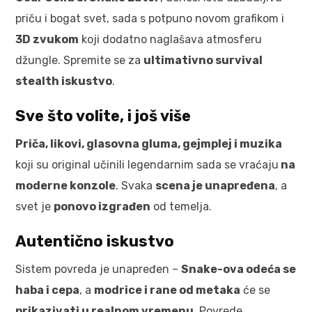
priču i bogat svet, sada s potpuno novom grafikom i
3D zvukom
koji dodatno naglašava atmosferu
džungle. Spremite se za
ultimativno survival
stealth iskustvo
.
Sve što volite, i još više
Priča, likovi, glasovna gluma, gejmplej i muzika
koji su original učinili legendarnim sada se vraćaju
na
moderne konzole
. Svaka
scena je unapređena
, a
svet je
ponovo izgrađen
od temelja.
Autentično iskustvo
Sistem povreda je unapređen –
Snake-ova odeća se
haba i cepa
, a
modrice i rane od metaka
će se
prikazivati u realnom vremenu
. Povrede