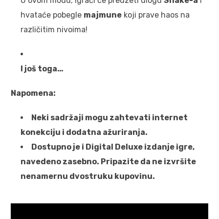
U ovom modu, igrači će preuzeti ulogu
Snake-a
i
hvataće pobegle
majmune
koji prave haos na
različitim nivoima!
I još toga…
Napomena:
Neki sadržaji mogu zahtevati internet
konekciju i dodatna ažuriranja.
Dostupno je i Digital Deluxe izdanje igre,
navedeno zasebno. Pripazite da ne izvršite
nenamernu dvostruku kupovinu.