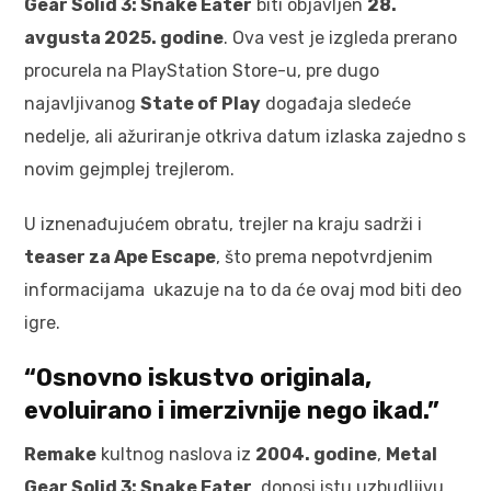
Gear Solid 3: Snake Eater
biti objavljen
28.
avgusta 2025. godine
. Ova vest je izgleda prerano
procurela na PlayStation Store-u, pre dugo
najavljivanog
State of Play
događaja sledeće
nedelje, ali ažuriranje otkriva datum izlaska zajedno s
novim gejmplej trejlerom.
U iznenađujućem obratu, trejler na kraju sadrži i
teaser za Ape Escape
, što prema nepotvrdjenim
informacijama ukazuje na to da će ovaj mod biti deo
igre.
“Osnovno iskustvo originala,
evoluirano i imerzivnije nego ikad.”
Remake
kultnog naslova iz
2004. godine
,
Metal
Gear Solid 3: Snake Eater
, donosi istu uzbudljivu