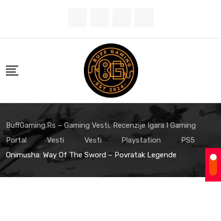
Skip
to
content
BuffGaming.rs – Gaming Vesti, Recenzije Igara I Gaming
Portal
Vesti
Vesti
Playstation
PS5
Onimusha: Way Of The Sword – Povratak Legende