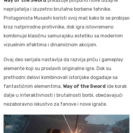
Way of the Sword
prikazuje potpuno nove dizajne
neprijatelja i izuzetno brutalne borbene tehnike.
Protagonista Musashi koristi svoj mač kako bi se probijao
kroz natprirodne protivnike, dok igra istovremeno
kombinuje klasičnu samurajsku estetiku sa modernim
vizuelnim efektima i dinamičnom akcijom.
Ovaj deo serijala nastavlja da razvija priču i gameplay
elemente koji su proslavili originalne igre. Dok su
prethodni delovi kombinovali istorijske događaje sa
fantastičnim elementima,
Way of the Sword
ide korak
dalje u interaktivnosti i brutalnosti borbi, obećavajući
nezaboravno iskustvo za fanove i nove igrače.