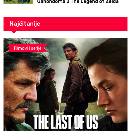
Ganondorfa u The Legend of Zelda
filmu
Najčitanije
Filmovi i serije