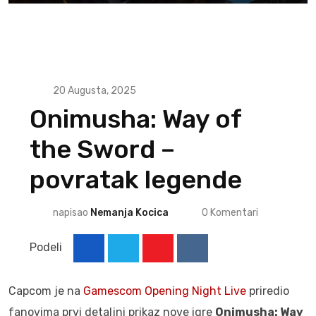
20 Augusta, 2025
Onimusha: Way of
the Sword –
povratak legende
napisao
Nemanja Kocica
0
Komentari
Podeli
Youtube
Reddit
Capcom je na
Gamescom Opening Night Live
priredio
fanovima prvi detaljni prikaz nove igre
Onimusha: Way