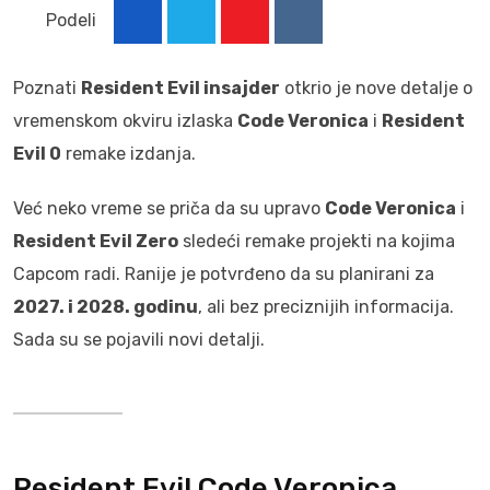
Podeli
Youtube
Reddit
Poznati
Resident Evil insajder
otkrio je nove detalje o
vremenskom okviru izlaska
Code Veronica
i
Resident
Evil 0
remake izdanja.
Već neko vreme se priča da su upravo
Code Veronica
i
Resident Evil Zero
sledeći remake projekti na kojima
Capcom radi. Ranije je potvrđeno da su planirani za
2027. i 2028. godinu
, ali bez preciznijih informacija.
Sada su se pojavili novi detalji.
Resident Evil Code Veronica