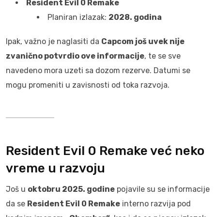
Resident Evil 0 Remake
Planiran izlazak:
2028. godina
Ipak, važno je naglasiti da
Capcom još uvek nije
zvanično potvrdio ove informacije
, te se sve
navedeno mora uzeti sa dozom rezerve. Datumi se
mogu promeniti u zavisnosti od toka razvoja.
Resident Evil 0 Remake već neko
vreme u razvoju
Još u
oktobru 2025. godine
pojavile su se informacije
da se
Resident Evil 0 Remake
interno razvija pod