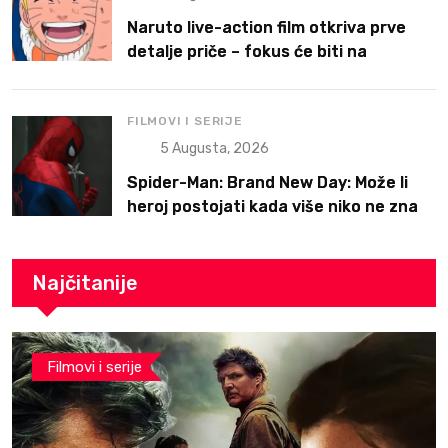
Naruto live-action film otkriva prve
detalje priče – fokus će biti na
Narutoovoj borbi da pronađe svoje
mesto
FILMOVI I SERIJE
5 Augusta, 2026
Spider-Man: Brand New Day: Može li
heroj postojati kada više niko ne zna
ko je on?
Najčitanije
Filmovi i serije