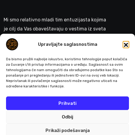
Mi smo relativno mladi tim entuzijasta kojima
je cilj da Vas obaveštavaju o vestima iz sveta
gejminga
Upravljajte saglasnostima
>
Da bismo pružili najbolje iskustvo, koristimo tehnologije poput kolačića
za čuvanje i/ili pristup informacijama o uređaju. Saglasnost sa ovim
tehnologijama će nam omogućiti da obrađujemo podatke kao što su
ponašanje pri pregledanju ili jedinstveni ID-ovi na ovoj veb lokaciji.
Pratite nas
Nepristanak ili povlačenje saglasnosti može negativno uticati na
određene karakteristike i funkcije.
Prihvati
Odbij
Prikaži podešavanja