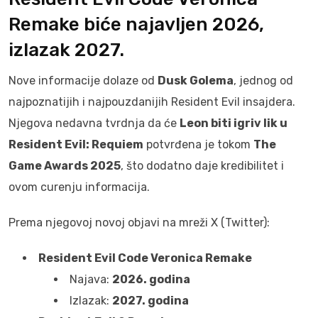
Remake biće najavljen 2026,
izlazak 2027.
Nove informacije dolaze od
Dusk Golema
, jednog od
najpoznatijih i najpouzdanijih Resident Evil insajdera.
Njegova nedavna tvrdnja da će
Leon biti igriv lik u
Resident Evil: Requiem
potvrđena je tokom
The
Game Awards 2025
, što dodatno daje kredibilitet i
ovom curenju informacija.
Prema njegovoj novoj objavi na mreži X (Twitter):
Resident Evil Code Veronica Remake
Najava:
2026. godina
Izlazak:
2027. godina