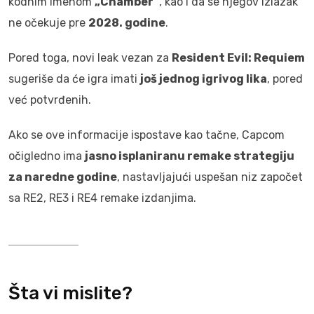
kodnim imenom
„Chamber“
, kao i da se njegov izlazak
ne očekuje pre
2028. godine
.
Pored toga, novi leak vezan za
Resident Evil: Requiem
sugeriše da će igra imati
još jednog igrivog lika
, pored
već potvrđenih.
Ako se ove informacije ispostave kao tačne, Capcom
očigledno ima
jasno isplaniranu remake strategiju
za naredne godine
, nastavljajući uspešan niz započet
sa RE2, RE3 i RE4 remake izdanjima.
Šta vi mislite?