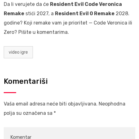
Da li verujete da će
Resident Evil Code Veronica
Remake
stići 2027, a
Resident Evil 0 Remake
2028.
godine? Koji remake vam je prioritet — Code Veronica ili
Zero? Pišite u komentarima.
video igre
Komentariši
Vaša email adresa neće biti objavljivana.
Neophodna
polja su označena sa
*