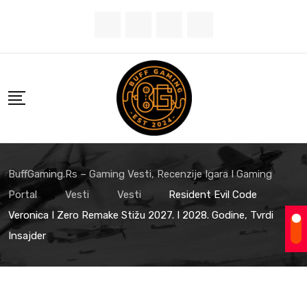
Skip
to
content
BuffGaming.rs – Gaming Vesti, Recenzije Igara I Gaming
Portal
Vesti
Vesti
Resident Evil Code
Veronica I Zero Remake Stižu 2027. I 2028. Godine, Tvrdi
Insajder