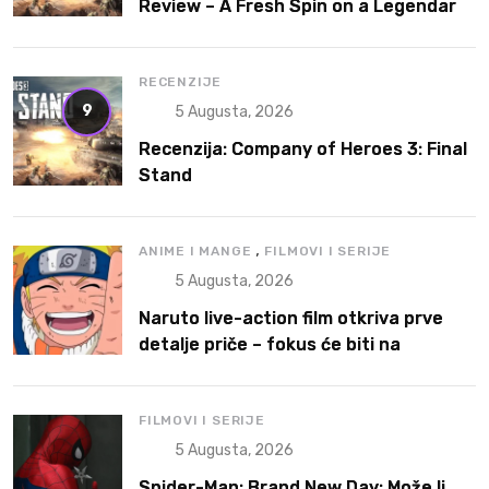
Review – A Fresh Spin on a Legendary
RTS
RECENZIJE
9
5 Augusta, 2026
Recenzija: Company of Heroes 3: Final
Stand
,
ANIME I MANGE
FILMOVI I SERIJE
5 Augusta, 2026
Naruto live-action film otkriva prve
detalje priče – fokus će biti na
Narutoovoj borbi da pronađe svoje
mesto
FILMOVI I SERIJE
5 Augusta, 2026
Spider-Man: Brand New Day: Može li