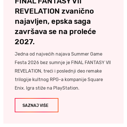
FINAL FANTASY VII
REVELATION zvanično
najavljen, epska saga
završava se na proleće
2027.
Jedna od najvećih najava Summer Game
Festa 2026 bez sumnje je FINAL FANTASY VII
REVELATION, treći i poslednji deo remake
trilogije kultnog RPG-a kompanije Square
Enix. Igra stiže na PlayStation.
SAZNAJ VIŠE