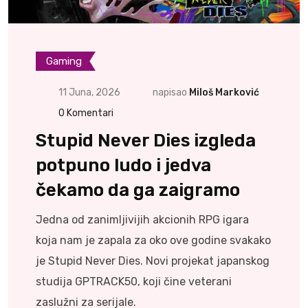
Gaming
11 Juna, 2026
napisao
Miloš Marković
0
Komentari
Stupid Never Dies izgleda
potpuno ludo i jedva
čekamo da ga zaigramo
Jedna od zanimljivijih akcionih RPG igara
koja nam je zapala za oko ove godine svakako
je Stupid Never Dies. Novi projekat japanskog
studija GPTRACK50, koji čine veterani
zaslužni za serijale.