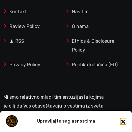
Kontakt
Naš tim
Review Policy
O nama
📡 RSS
Ethics & Disclosure
Policy
Privacy Policy
Politika kolačića (EU)
Mi smo relativno mladi tim entuzijasta kojima
je cilj da Vas obaveštavaju o vestima iz sveta
gejminga
Upravljajte saglasnostima