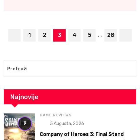
1
2
3
4
5
28
...
Najnovije
GAME REVIEWS
9
5 Augusta, 2026
Company of Heroes 3: Final Stand