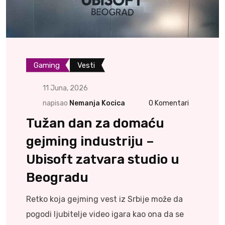
Gaming
Vesti
11 Juna, 2026
napisao
Nemanja Kocica
0
Komentari
Tužan dan za domaću
gejming industriju –
Ubisoft zatvara studio u
Beogradu
Retko koja gejming vest iz Srbije može da
pogodi ljubitelje video igara kao ona da se