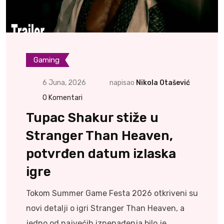
Gaming
6 Juna, 2026
napisao
Nikola Otašević
0
Komentari
Tupac Shakur stiže u
Stranger Than Heaven,
potvrđen datum izlaska
igre
Tokom Summer Game Festa 2026 otkriveni su
novi detalji o igri Stranger Than Heaven, a
jedno od najvećih iznenađenja bilo je