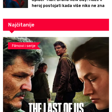
heroj postojati kada više niko ne zna
ko je on?
Najčitanije
Filmovi i serije