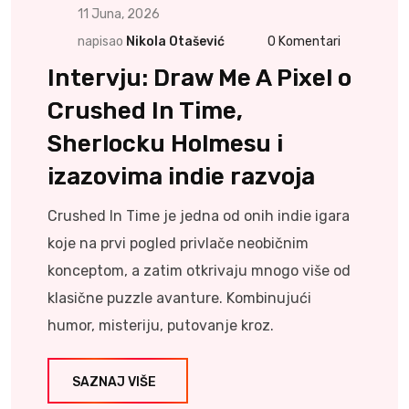
11 Juna, 2026
napisao
Nikola Otašević
0
Komentari
Intervju: Draw Me A Pixel o
Crushed In Time,
Sherlocku Holmesu i
izazovima indie razvoja
Crushed In Time je jedna od onih indie igara
koje na prvi pogled privlače neobičnim
konceptom, a zatim otkrivaju mnogo više od
klasične puzzle avanture. Kombinujući
humor, misteriju, putovanje kroz.
SAZNAJ VIŠE