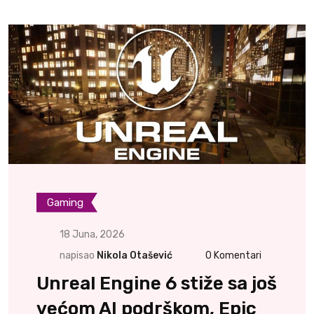
Gaming
18 Juna, 2026
napisao
Nikola Otašević
0
Komentari
Unreal Engine 6 stiže sa još
većom AI podrškom, Epic