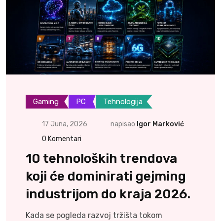
Gaming
PC
Tehnologija
17 Juna, 2026
napisao
Igor Marković
0
Komentari
10 tehnoloških trendova
koji će dominirati gejming
industrijom do kraja 2026.
Kada se pogleda razvoj tržišta tokom