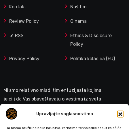
Kontakt
Naš tim
Review Policy
O nama
📡 RSS
Ethics & Disclosure
Policy
Privacy Policy
Politika kolačića (EU)
Mi smo relativno mladi tim entuzijasta kojima
je cilj da Vas obaveštavaju o vestima iz sveta
gejminga
Upravljajte saglasnostima
>
Da bismo pružili najbolje iskustvo, koristimo tehnologije poput kolačića