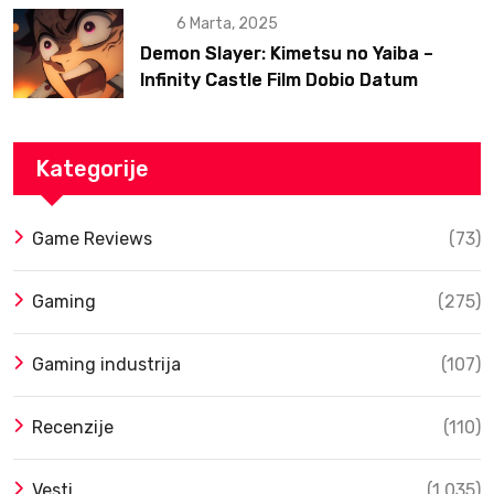
6 Marta, 2025
Demon Slayer: Kimetsu no Yaiba –
Infinity Castle Film Dobio Datum
Izlaska u SAD Uz Spektakularan Trejler
Kategorije
Game Reviews
(73)
Gaming
(275)
Gaming industrija
(107)
Recenzije
(110)
Vesti
(1.035)