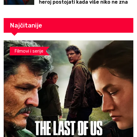
heroj postojati kada više niko ne zna
ko je on?
Najčitanije
Filmovi i serije