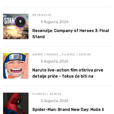
RTS
RECENZIJE
9
5 Augusta, 2026
Recenzija: Company of Heroes 3: Final
Stand
,
ANIME I MANGE
FILMOVI I SERIJE
5 Augusta, 2026
Naruto live-action film otkriva prve
detalje priče – fokus će biti na
Narutoovoj borbi da pronađe svoje
mesto
FILMOVI I SERIJE
5 Augusta, 2026
Spider-Man: Brand New Day: Može li