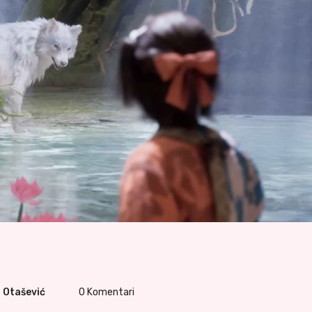
a Otašević
0
Komentari