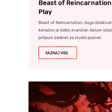
Beast of Reincarnation
Play
Beast of Reincarnation, dugo iščekivani
konačno je dobio zvaničan datum izlask
potpuni zaokret za studio poznat.
SAZNAJ VIŠE