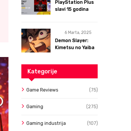
PlayStation Plus
slavi 15 godina
postojanja
6 Marta, 2025
Demon Slayer:
Kimetsu no Yaiba
– Infinity Castle
Film Dobio Datum
Izlaska u SAD Uz
Kategorije
Spektakularan
Trejler
Game Reviews
(75)
Gaming
(275)
Gaming industrija
(107)