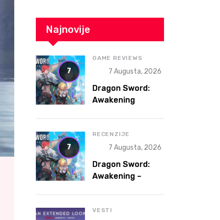
Najnovije
GAME REVIEWS
7
7 Augusta, 2026
Dragon Sword:
Awakening
Review – The
Gacha That
Accidentally
RECENZIJE
Became a Better
7
7 Augusta, 2026
Game
Dragon Sword:
Awakening –
Gacha koja je
slučajno postala
bolja igra
VESTI