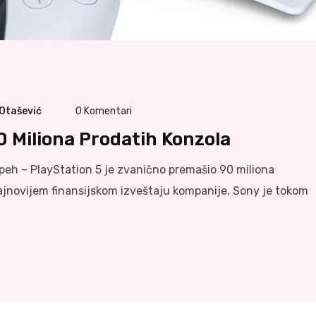
 Otašević
0
Komentari
0 Miliona Prodatih Konzola
peh – PlayStation 5 je zvanično premašio 90 miliona
ajnovijem finansijskom izveštaju kompanije, Sony je tokom