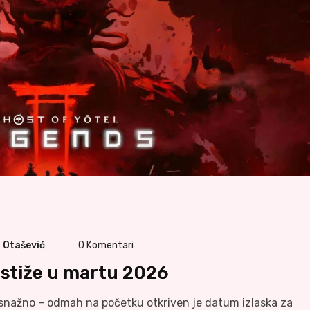
a Otašević
0
Komentari
 stiže u martu 2026
 snažno – odmah na početku otkriven je datum izlaska za