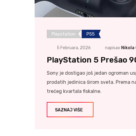
Playstation
PS5
5 Februara, 2026
napisao
Nikola
PlayStation 5 Prešao 9
Sony je dostigao još jedan ogroman us
prodatih jedinica širom sveta. Prema n
trećeg kvartala fiskalne.
SAZNAJ VIŠE