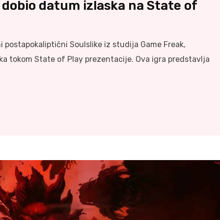
 dobio datum izlaska na State of
 postapokaliptični Soulslike iz studija Game Freak,
a tokom State of Play prezentacije. Ova igra predstavlja