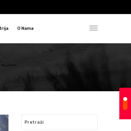
rija
O Nama