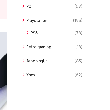
PC
(59)
Playstation
(193)
PS5
(78)
Retro gaming
(18)
Tehnologija
(85)
Xbox
(62)