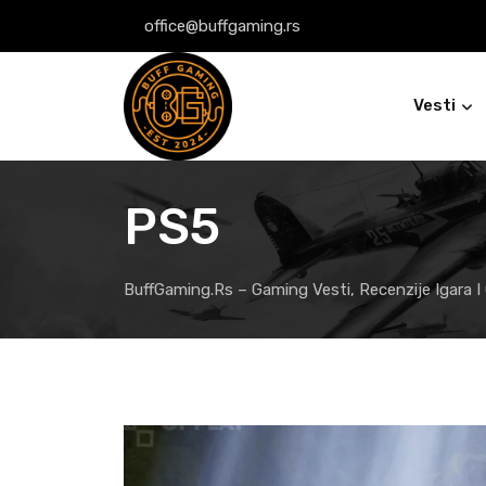
Skip
office@buffgaming.rs
to
content
Vesti
PS5
BuffGaming.rs – Gaming Vesti, Recenzije Igara I