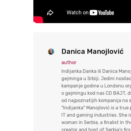
Danica Manojlović
author
Indijanka Danka ili Danica Mano
gejminga u Srbiji. Jedini nosila
kampanje godine u Londonu orga
o gejmingu kod nas CD BAJT, dire
od najpoznatijih kompanija na s
"Indijanka" Manojlović is a tr
IT and gaming industries. She i
woman in Serbia, a finalist in
creator and host of Serbia's fi