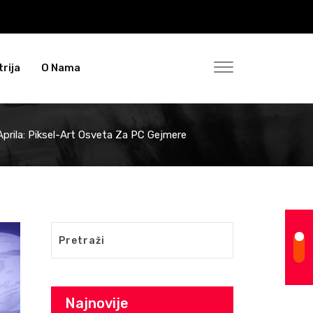
rija
O Nama
 Aprila: Piksel-Art Osveta Za PC Gejmere
Najnovije