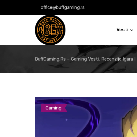
Skip
office@buffgaming.rs
to
content
Vesti
BuffGaming.rs – Gaming Vesti, Recenzije Igara I
Gaming