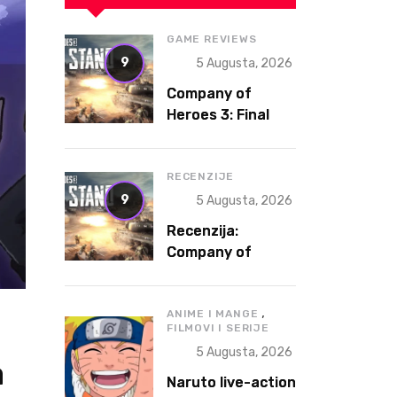
GAME REVIEWS
9
5 Augusta, 2026
Company of
Heroes 3: Final
Stand Review – A
Fresh Spin on a
Legendary RTS
RECENZIJE
9
5 Augusta, 2026
Recenzija:
Company of
Heroes 3: Final
Stand
,
ANIME I MANGE
FILMOVI I SERIJE
5 Augusta, 2026
a
Naruto live-action