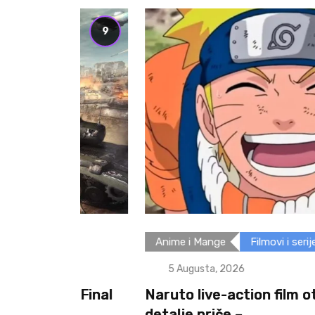
9
Anime i Mange
Filmovi i serije
5 Augusta, 2026
: Final
Naruto live-action film otkriva prv
detalje priče –