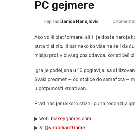
PC gejmere
napisao
Danica Manojlović
0
Komentar
Ako voliš platformere, ali ti je dosta heroja 
puta ti si zlo. Ili bar neko ko više ne želi da
misiju protiv bivšeg poslodavca, koristićeš pi
Igra je podeljena u 10 poglavlja, sa stilizov
Svaki predmet — od stolice do semafora — može
u potpunosti kreativan.
Prati nas jer uskoro stiže i puna recenzija ig
▶ Web:
blakeygames.com
▶ X:
@vindefiantGame