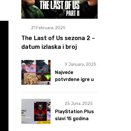
21 Februara, 2025
The Last of Us sezona 2 –
datum izlaska i broj
epizoda otkriveni
9 Januara, 2025
Najveće
potvrđene igre u
2025 za sad
25 Juna, 2025
PlayStation Plus
slavi 15 godina
postojanja