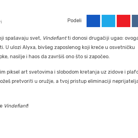
Podeli
i
Youtu
koji spašavaju svet,
Vindefiant
ti donosi drugačiji ugao: ovog
 ćuti. U ulozi Alyxa, bivšeg zaposlenog koji kreće u osvetničku
pke, nasilje i haos da završiš ono što si započeo.
anim piksel art svetovima i slobodom kretanja uz zidove i plaf
š pretvoriti u oružje, a tvoj pristup eliminaciji neprijatelja
re
Vindefiant
!