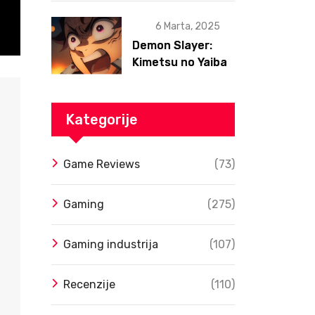
6 Marta, 2025
Demon Slayer:
Kimetsu no Yaiba
– Infinity Castle
Film Dobio Datum
Izlaska u SAD Uz
Kategorije
Spektakularan
Trejler
Game Reviews
(73)
Gaming
(275)
Gaming industrija
(107)
Recenzije
(110)