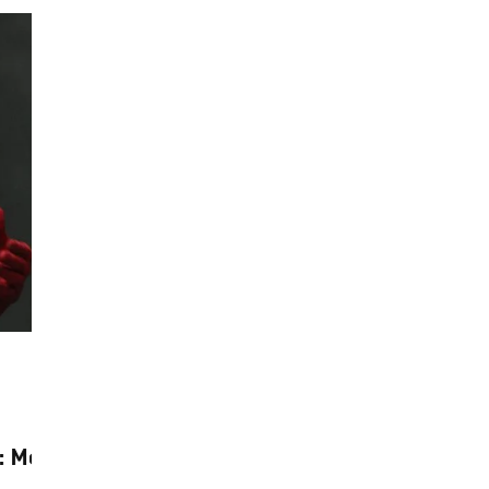
Gaming
4 Augusta, 2026
Final Fantasy VII Revelation mogao bi da
dobije