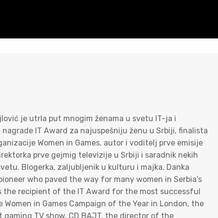
jlović je utrla put mnogim ženama u svetu IT-ja i
c nagrade IT Award za najuspešniju ženu u Srbiji, finalista
nizacije Women in Games, autor i voditelj prve emisije
ktorka prve gejmig televizije u Srbiji i saradnik nekih
vetu. Blogerka, zaljubljenik u kulturu i majka. Danka
ue pioneer who paved the way for many women in Serbia's
s the recipient of the IT Award for the most successful
 the Women in Games Campaign of the Year in London, the
rst gaming TV show, CD BAJT, the director of the