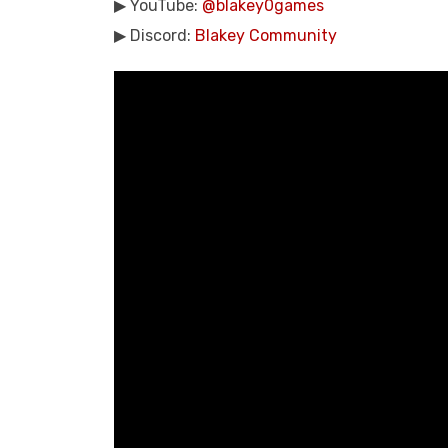
▶ YouTube:
@blakey0games
▶ Discord:
Blakey Community