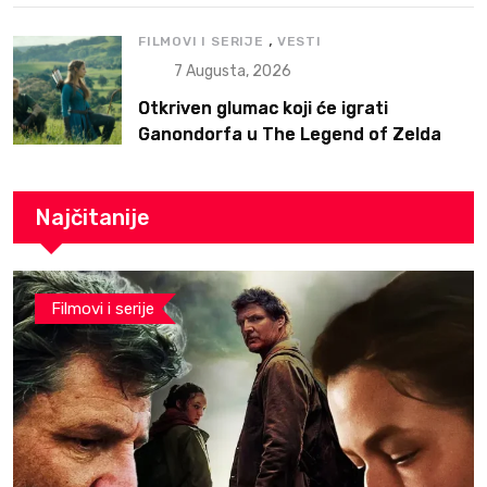
,
FILMOVI I SERIJE
VESTI
7 Augusta, 2026
Otkriven glumac koji će igrati
Ganondorfa u The Legend of Zelda
filmu
Najčitanije
Filmovi i serije