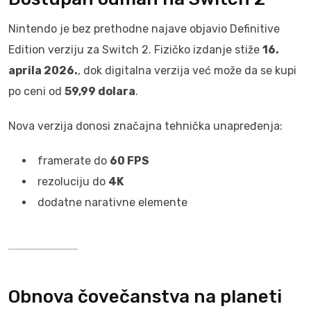
Nintendo je bez prethodne najave objavio Definitive
Edition verziju za Switch 2. Fizičko izdanje stiže
16.
aprila 2026.
, dok digitalna verzija već može da se kupi
po ceni od
59,99 dolara
.
Nova verzija donosi značajna tehnička unapređenja:
framerate do
60 FPS
rezoluciju do
4K
dodatne narativne elemente
Obnova čovečanstva na planeti