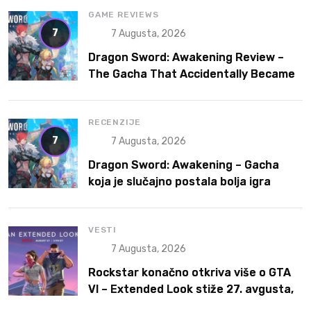
GAME REVIEWS
7
7 Augusta, 2026
Dragon Sword: Awakening Review –
The Gacha That Accidentally Became
a Better Game
RECENZIJE
7
7 Augusta, 2026
Dragon Sword: Awakening – Gacha
koja je slučajno postala bolja igra
VESTI
7 Augusta, 2026
Rockstar konačno otkriva više o GTA
VI – Extended Look stiže 27. avgusta,
ali prvo na Netflix