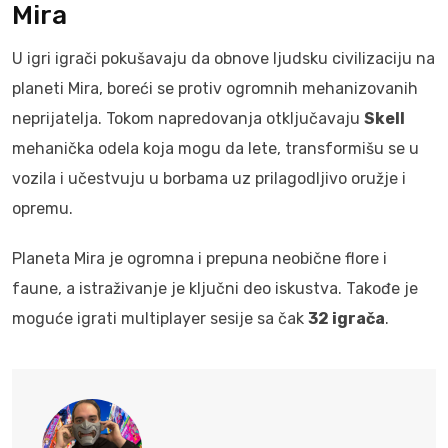
Mira
U igri igrači pokušavaju da obnove ljudsku civilizaciju na
planeti Mira, boreći se protiv ogromnih mehanizovanih
neprijatelja. Tokom napredovanja otključavaju
Skell
mehanička odela koja mogu da lete, transformišu se u
vozila i učestvuju u borbama uz prilagodljivo oružje i
opremu.
Planeta Mira je ogromna i prepuna neobične flore i
faune, a istraživanje je ključni deo iskustva. Takođe je
moguće igrati multiplayer sesije sa čak
32 igrača
.