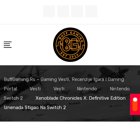
Skip
to
content
BuffGaming.rs – Gaming Vesti, Recenzije Igara I Gaming
Portal
Vesti
Vesti
Nintendo
Nintendo
Switch 2
Xenoblade Chronicles X: Definitive Edition
Iznenada Stigao Na Switch 2