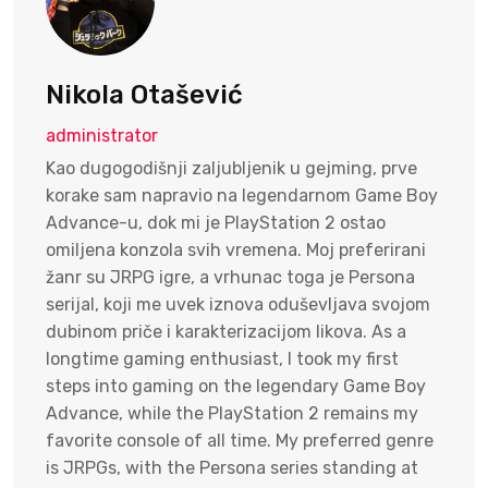
Nikola Otašević
administrator
Kao dugogodišnji zaljubljenik u gejming, prve
korake sam napravio na legendarnom Game Boy
Advance-u, dok mi je PlayStation 2 ostao
omiljena konzola svih vremena. Moj preferirani
žanr su JRPG igre, a vrhunac toga je Persona
serijal, koji me uvek iznova oduševljava svojom
dubinom priče i karakterizacijom likova. As a
longtime gaming enthusiast, I took my first
steps into gaming on the legendary Game Boy
Advance, while the PlayStation 2 remains my
favorite console of all time. My preferred genre
is JRPGs, with the Persona series standing at