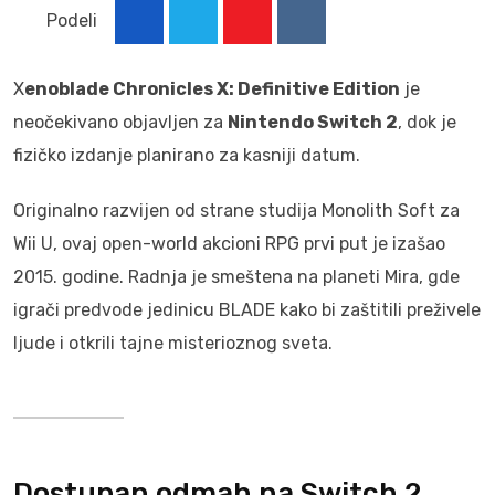
Podeli
Youtube
Reddit
X
enoblade Chronicles X: Definitive Edition
je
neočekivano objavljen za
Nintendo Switch 2
, dok je
fizičko izdanje planirano za kasniji datum.
Originalno razvijen od strane studija Monolith Soft za
Wii U, ovaj open-world akcioni RPG prvi put je izašao
2015. godine. Radnja je smeštena na planeti Mira, gde
igrači predvode jedinicu BLADE kako bi zaštitili preživele
ljude i otkrili tajne misterioznog sveta.
Dostupan odmah na Switch 2