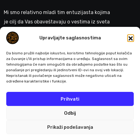
Mi smo relativno mladi tim entuzijasta kojima
je cilj da Vas obaveštavaju o vestima iz sveta
gejminga
Upravljajte saglasnostima
>
Da bismo pružili najbolje iskustvo, koristimo tehnologije poput kolačića
za čuvanje i/ili pristup informacijama o uređaju. Saglasnost sa ovim
tehnologijama će nam omogućiti da obrađujemo podatke kao što su
ponašanje pri pregledanju ili jedinstveni ID-ovi na ovoj veb lokaciji.
Pratite nas
Nepristanak ili povlačenje saglasnosti može negativno uticati na
određene karakteristike i funkcije.
Prihvati
Odbij
Prikaži podešavanja
© 2026 All Rights Reserved by Buffgaming.rs