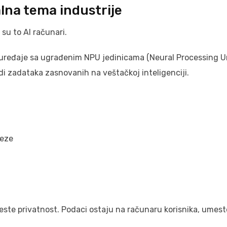
lna tema industrije
su to AI računari.
e uređaje sa ugrađenim NPU jedinicama (Neural Processing Un
i zadataka zasnovanih na veštačkoj inteligenciji.
veze
este privatnost. Podaci ostaju na računaru korisnika, umest