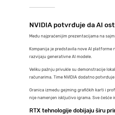
NVIDIA potvrđuje da AI ost
Među najpraćenijim prezentacijama na sajmu 
Kompanija je predstavila nove AI platforme 
razvijaju generativne AI modele.
Veliku pažnju privukle su demonstracije lok
računarima. Time NVIDIA dodatno potvrđuje p
Granica između gejming grafičkih karti i pro
nije namenjen isključivo igrama. Sve češće i
RTX tehnologije dobijaju širu p