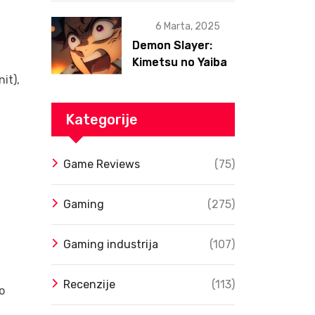
6 Marta, 2025
Demon Slayer:
Kimetsu no Yaiba
– Infinity Castle
it),
Film Dobio Datum
Izlaska u SAD Uz
Kategorije
Spektakularan
Trejler
Game Reviews
(75)
Gaming
(275)
Gaming industrija
(107)
Recenzije
(113)
o