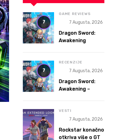
GAME REVIEWS
7
7 Augusta, 2026
Dragon Sword:
Awakening
Review – The
Gacha That
Accidentally
RECENZIJE
Became a Better
7
7 Augusta, 2026
Game
Dragon Sword:
Awakening –
Gacha koja je
slučajno postala
bolja igra
VESTI
7 Augusta, 2026
Rockstar konačno
otkriva više o GTA