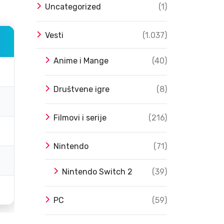
Uncategorized
(1)
Vesti
(1.037)
Anime i Mange
(40)
Društvene igre
(8)
Filmovi i serije
(216)
Nintendo
(71)
Nintendo Switch 2
(39)
PC
(59)