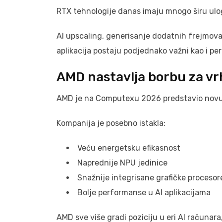
RTX tehnologije danas imaju mnogo širu ulo
AI upscaling, generisanje dodatnih frejmova
aplikacija postaju podjednako važni kao i p
AMD nastavlja borbu za vrh
AMD je na Computexu 2026 predstavio novu
Kompanija je posebno istakla:
Veću energetsku efikasnost
Naprednije NPU jedinice
Snažnije integrisane grafičke procesor
Bolje performanse u AI aplikacijama
AMD sve više gradi poziciju u eri AI računara