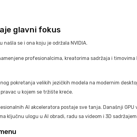
aje glavni fokus
našla se i ona koju je održala NVIDIA.
namenjene profesionalcima, kreatorima sadržaja i timovima 
alnog pokretanja velikih jezičkih modela na modernim deskto
ravac u kojem se tržište kreće.
fesionalnih AI akceleratora postaje sve tanja. Današnji GPU 
ma ključnu ulogu u AI obradi, radu sa videom i 3D sadržajem
rimenu