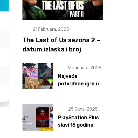
21 Februara, 2025
The Last of Us sezona 2 –
datum izlaska i broj
epizoda otkriveni
9 Januara, 2025
Najveće
potvrđene igre u
2025 za sad
25 Juna, 2025
PlayStation Plus
slavi 15 godina
postojanja