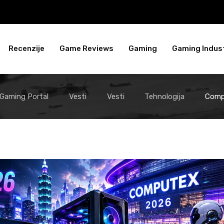
Recenzije
Game Reviews
Gaming
Gaming Indust
 Gaming Portal
Vesti
Vesti
Tehnologija
Comp