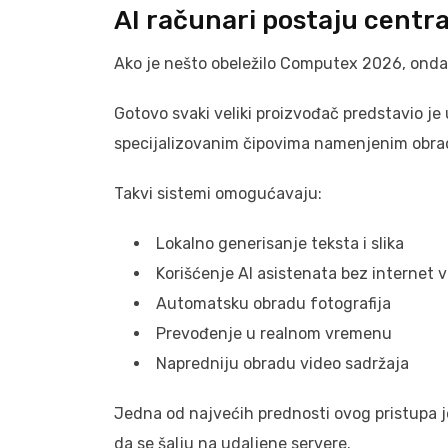
AI računari postaju centra
Ako je nešto obeležilo Computex 2026, onda 
Gotovo svaki veliki proizvođač predstavio j
specijalizovanim čipovima namenjenim obrad
Takvi sistemi omogućavaju:
Lokalno generisanje teksta i slika
Korišćenje AI asistenata bez internet 
Automatsku obradu fotografija
Prevođenje u realnom vremenu
Napredniju obradu video sadržaja
Jedna od najvećih prednosti ovog pristupa j
da se šalju na udaljene servere.