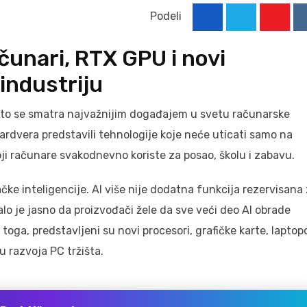
Podeli
Youtu
unari, RTX GPU i novi
industriju
to se smatra najvažnijim događajem u svetu računarske
hardvera predstavili tehnologije koje neće uticati samo na
koji računare svakodnevno koriste za posao, školu i zabavu.
ke inteligencije. AI više nije dodatna funkcija rezervisana
alo je jasno da proizvođači žele da sve veći deo AI obrade
toga, predstavljeni su novi procesori, grafičke karte, laptopo
 razvoja PC tržišta.