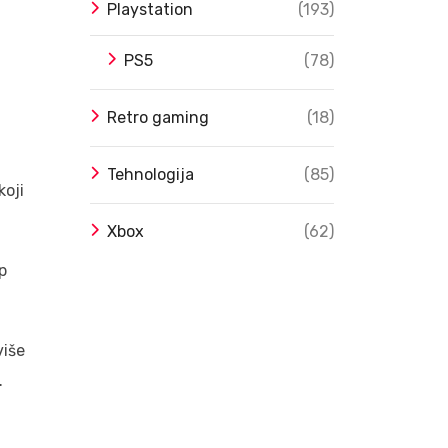
Playstation
(193)
PS5
(78)
Retro gaming
(18)
Tehnologija
(85)
koji
Xbox
(62)
p
više
.