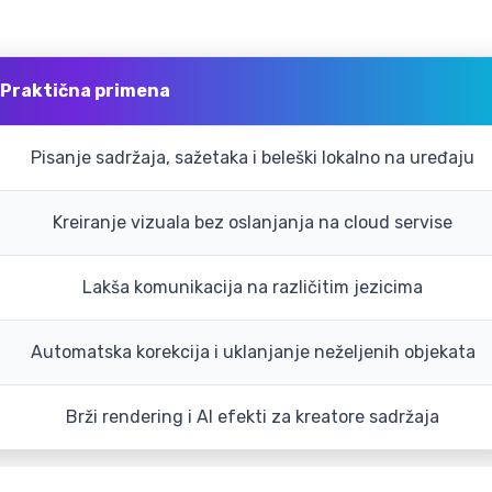
Praktična primena
Pisanje sadržaja, sažetaka i beleški lokalno na uređaju
Kreiranje vizuala bez oslanjanja na cloud servise
Lakša komunikacija na različitim jezicima
Automatska korekcija i uklanjanje neželjenih objekata
Brži rendering i AI efekti za kreatore sadržaja