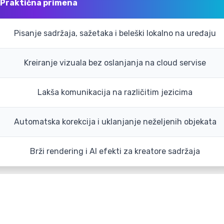
Praktična primena
Pisanje sadržaja, sažetaka i beleški lokalno na uređaju
Kreiranje vizuala bez oslanjanja na cloud servise
Lakša komunikacija na različitim jezicima
Automatska korekcija i uklanjanje neželjenih objekata
Brži rendering i AI efekti za kreatore sadržaja