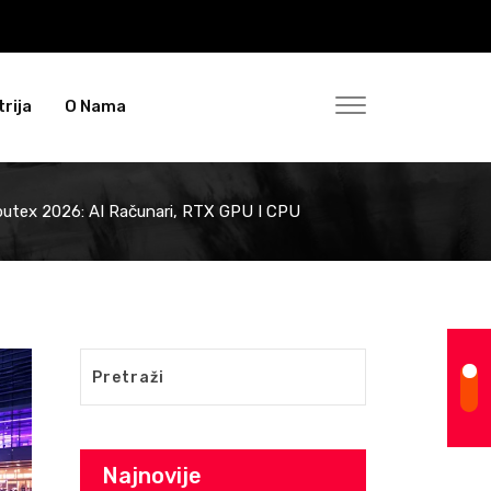
rija
O Nama
utex 2026: AI Računari, RTX GPU I CPU
Najnovije