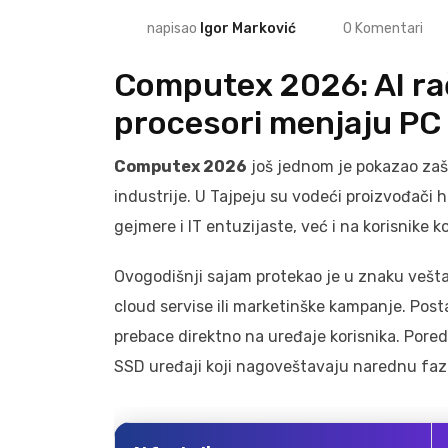
napisao
Igor Marković
0
Komentari
Computex 2026: AI rač
procesori menjaju PC 
Computex 2026
još jednom je pokazao zaš
industrije. U Tajpeju su vodeći proizvođači 
gejmere i IT entuzijaste, već i na korisnike 
Ovogodišnji sajam protekao je u znaku veštač
cloud servise ili marketinške kampanje. Post
prebace direktno na uređaje korisnika. Pored 
SSD uređaji koji nagoveštavaju narednu fazu