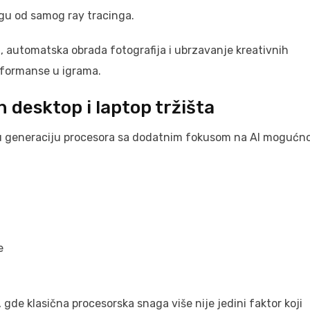
gu od samog ray tracinga.
, automatska obrada fotografija i ubrzavanje kreativnih
erformanse u igrama.
 desktop i laptop tržišta
 generaciju procesora sa dodatnim fokusom na AI mogućno
e
, gde klasična procesorska snaga više nije jedini faktor koji