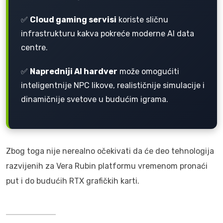
✅
Cloud gaming servisi
koriste sličnu
infrastrukturu kakva pokreće moderne AI data
centre.
✅
Napredniji AI hardver
može omogućiti
inteligentnije NPC likove, realističnije simulacije i
dinamičnije svetove u budućim igrama.
Zbog toga nije nerealno očekivati da će deo tehnologija
razvijenih za Vera Rubin platformu vremenom pronaći
put i do budućih RTX grafičkih karti.