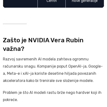
Centri
nove generacije
Zašto je NVIDIA Vera Rubin
važna?
Razvoj savremenih AI modela zahteva ogromnu
računarsku snagu. Kompanije poput OpenAI-ja, Google-
a, Meta-e i xAI-ja koriste desetine hiljada povezanih
akceleratora kako bi trenirale sve složenije modele.
Problem je što AI modeli rastu brže nego hardver koji ih
pokreće.