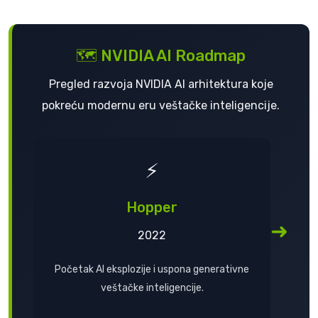
🗺️ NVIDIA AI Roadmap
Pregled razvoja NVIDIA AI arhitektura koje
pokreću modernu eru veštačke inteligencije.
⚡
Hopper
➜
2022
Početak AI eksplozije i uspona generativne
veštačke inteligencije.