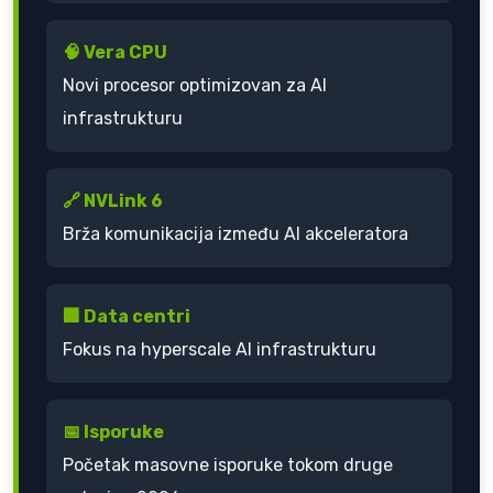
🧠 Vera CPU
Novi procesor optimizovan za AI
infrastrukturu
🔗 NVLink 6
Brža komunikacija između AI akceleratora
🏢 Data centri
Fokus na hyperscale AI infrastrukturu
📅 Isporuke
Početak masovne isporuke tokom druge