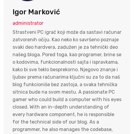
Igor Marković
administrator
Strastveni PC igrač koji može da sastavi računar
zatvorenih očiju. Kao neko ko savršeno poznaje
svaki deo hardvera, zadužen je za tehnički deo
našeg bloga. Pored toga, kao programer, brine se
o kodovima, funkcionalnosti sajta i ispravkama,
kako bi sve teklo besprekorno. Njegovo znanje i
ljubav prema računarima ključni su za to da naš
blog funkcioniše bez zastoja, a svaka tehnička
sitnica bude na svom mestu. A passionate PC
gamer who could build a computer with his eyes
closed. With an in-depth understanding of
every hardware component, he is responsible
for the technical side of our blog. As a
programmer, he also manages the codebase,