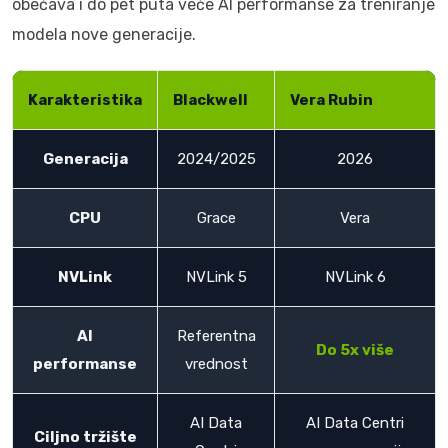
obećava i do pet puta veće AI performanse za treniranje
modela nove generacije.
Karakteristika
Blackwell
Vera Rubin
Generacija
2024/2025
2026
CPU
Grace
Vera
NVLink
NVLink 5
NVLink 6
AI
Referentna
Do 5x više
performanse
vrednost
AI Data
AI Data Centri
Ciljno tržište