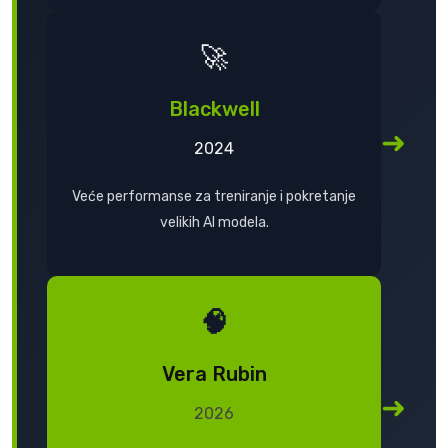
🚀
Blackwell
➜
2024
Veće performanse za treniranje i pokretanje
velikih AI modela.
🧠
Vera Rubin
➜
2026