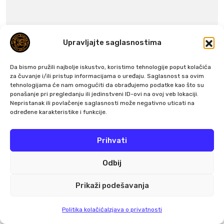
Upravljajte saglasnostima
Da bismo pružili najbolje iskustvo, koristimo tehnologije poput kolačića
za čuvanje i/ili pristup informacijama o uređaju. Saglasnost sa ovim
tehnologijama će nam omogućiti da obrađujemo podatke kao što su
ponašanje pri pregledanju ili jedinstveni ID-ovi na ovoj veb lokaciji.
Nepristanak ili povlačenje saglasnosti može negativno uticati na
određene karakteristike i funkcije.
Prihvati
Odbij
Prikaži podešavanja
Sačuvaj moje ime, email i web stranicu u ovom
Politika kolačića
Izjava o privatnosti
browseru za buduće komentare.