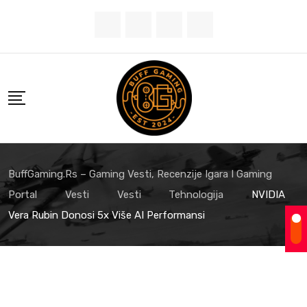
Skip
to
content
BuffGaming.rs – Gaming Vesti, Recenzije Igara I Gaming
Portal
Vesti
Vesti
Tehnologija
NVIDIA
Vera Rubin Donosi 5x Više AI Performansi