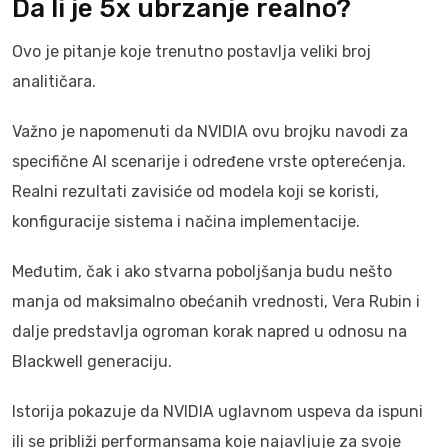
Da li je 5x ubrzanje realno?
Ovo je pitanje koje trenutno postavlja veliki broj
analitičara.
Važno je napomenuti da NVIDIA ovu brojku navodi za
specifične AI scenarije i određene vrste opterećenja.
Realni rezultati zavisiće od modela koji se koristi,
konfiguracije sistema i načina implementacije.
Međutim, čak i ako stvarna poboljšanja budu nešto
manja od maksimalno obećanih vrednosti, Vera Rubin i
dalje predstavlja ogroman korak napred u odnosu na
Blackwell generaciju.
Istorija pokazuje da NVIDIA uglavnom uspeva da ispuni
ili se približi performansama koje najavljuje za svoje