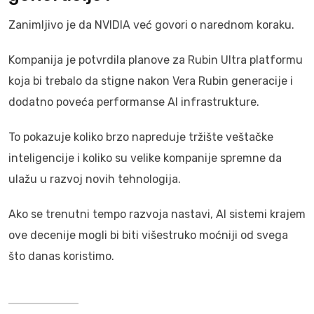
Zanimljivo je da NVIDIA već govori o narednom koraku.
Kompanija je potvrdila planove za Rubin Ultra platformu
koja bi trebalo da stigne nakon Vera Rubin generacije i
dodatno poveća performanse AI infrastrukture.
To pokazuje koliko brzo napreduje tržište veštačke
inteligencije i koliko su velike kompanije spremne da
ulažu u razvoj novih tehnologija.
Ako se trenutni tempo razvoja nastavi, AI sistemi krajem
ove decenije mogli bi biti višestruko moćniji od svega
što danas koristimo.