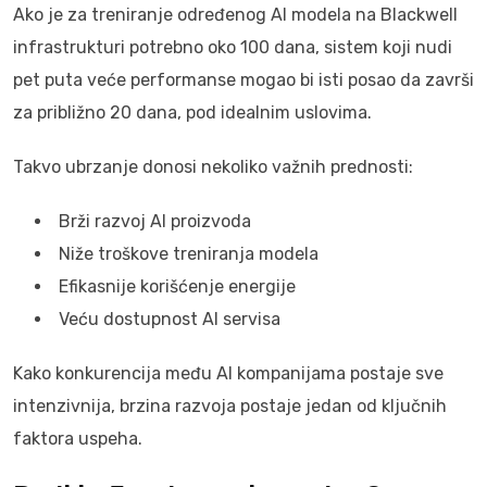
Ako je za treniranje određenog AI modela na Blackwell
infrastrukturi potrebno oko 100 dana, sistem koji nudi
pet puta veće performanse mogao bi isti posao da završi
za približno 20 dana, pod idealnim uslovima.
Takvo ubrzanje donosi nekoliko važnih prednosti:
Brži razvoj AI proizvoda
Niže troškove treniranja modela
Efikasnije korišćenje energije
Veću dostupnost AI servisa
Kako konkurencija među AI kompanijama postaje sve
intenzivnija, brzina razvoja postaje jedan od ključnih
faktora uspeha.