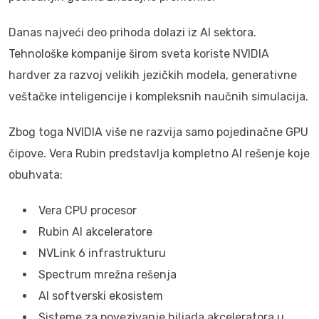
Danas najveći deo prihoda dolazi iz AI sektora.
Tehnološke kompanije širom sveta koriste NVIDIA
hardver za razvoj velikih jezičkih modela, generativne
veštačke inteligencije i kompleksnih naučnih simulacija.
Zbog toga NVIDIA više ne razvija samo pojedinačne GPU
čipove. Vera Rubin predstavlja kompletno AI rešenje koje
obuhvata:
Vera CPU procesor
Rubin AI akceleratore
NVLink 6 infrastrukturu
Spectrum mrežna rešenja
AI softverski ekosistem
Sisteme za povezivanje hiljada akceleratora u