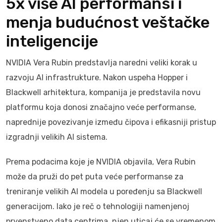
5x više AI performansi i
menja budućnost veštačke
inteligencije
NVIDIA Vera Rubin predstavlja naredni veliki korak u
razvoju AI infrastrukture. Nakon uspeha Hopper i
Blackwell arhitektura, kompanija je predstavila novu
platformu koja donosi značajno veće performanse,
naprednije povezivanje između čipova i efikasniji pristup
izgradnji velikih AI sistema.
Prema podacima koje je NVIDIA objavila, Vera Rubin
može da pruži do pet puta veće performanse za
treniranje velikih AI modela u poređenju sa Blackwell
generacijom. Iako je reč o tehnologiji namenjenoj
prvenstveno data centrima, njen uticaj će se vremenom