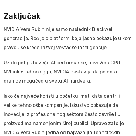
Zaključak
NVIDIA Vera Rubin nije samo naslednik Blackwell
generacije. Reč je o platformi koja jasno pokazuje u kom
pravcu se kreće razvoj veštačke inteligencije.
Uz do pet puta veće AI performanse, novi Vera CPU i
NVLink 6 tehnologiju, NVIDIA nastavlja da pomera
granice mogućeg u svetu AI hardvera.
Iako će najveće koristi u početku imati data centri i
velike tehnološke kompanije, iskustvo pokazuje da
inovacije iz profesionalnog sektora često završe i u
proizvodima namenjenim široj publici. Upravo zato je
NVIDIA Vera Rubin jedna od najvažnijih tehnoloških