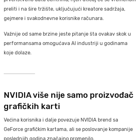
preliti i na šire tržište, uključujući kreatore sadržaja,
gejmere i svakodnevne korisnike računara.
Važnije od same brzine jeste pitanje šta ovakav skok u
performansama omogućava AI industriji u godinama
koje dolaze.
NVIDIA više nije samo proizvođač
grafičkih karti
Većina korisnika i dalje povezuje NVIDIA brend sa
GeForce grafičkim kartama, ali se poslovanje kompanije
poslednjih godina značajno promenilo.