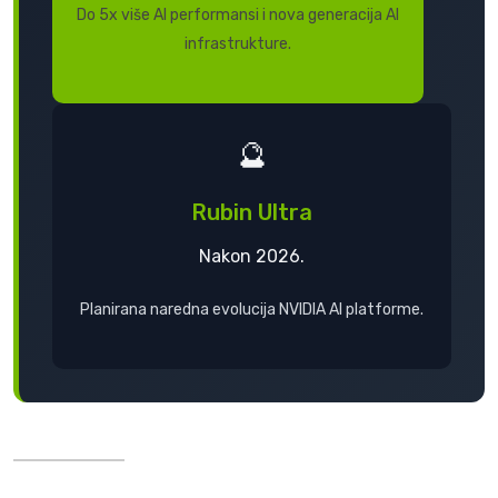
Do 5x više AI performansi i nova generacija AI
infrastrukture.
🔮
Rubin Ultra
Nakon 2026.
Planirana naredna evolucija NVIDIA AI platforme.