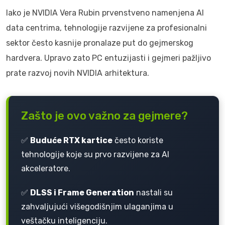
Iako je NVIDIA Vera Rubin prvenstveno namenjena AI
data centrima, tehnologije razvijene za profesionalni
sektor često kasnije pronalaze put do gejmerskog
hardvera. Upravo zato PC entuzijasti i gejmeri pažljivo
prate razvoj novih NVIDIA arhitektura.
Zašto je ovo važno za gejmere?
✅
Buduće RTX kartice
često koriste
tehnologije koje su prvo razvijene za AI
akceleratore.
✅
DLSS i Frame Generation
nastali su
zahvaljujući višegodišnjim ulaganjima u
veštačku inteligenciju.