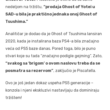
nedeljom na tržištu,
“prodaja Ghost of Yotei u
SAD-u bila je praktično jednaka onoj Ghost of
Tsushima.”
Analitičar je dodao da je Ghost of Tsushima lansiran
2020, kada je instalirana baza PS4-a bila značajno
veća od PS5 baze danas. Pored toga, bilo je puno
stvari koje su tada “značajno podigle gejming”. Zato,
“svakog sa ‘brigom’ o ovom naslovu treba da se
posmatra sa rezervom”
, zaključio je Piscatella.
Ovo je još jedan dokaz uspeha PS5 generacije –
konzola i njeni ekskluzivi nastavljaju da dominiraju
tržištem!