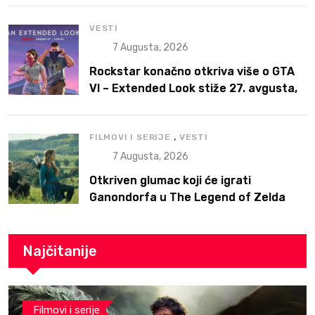
VESTI
7 Augusta, 2026
Rockstar konačno otkriva više o GTA
VI – Extended Look stiže 27. avgusta,
ali prvo na Netflix
,
FILMOVI I SERIJE
VESTI
7 Augusta, 2026
Otkriven glumac koji će igrati
Ganondorfa u The Legend of Zelda
filmu
Najčitanije
Filmovi i serije