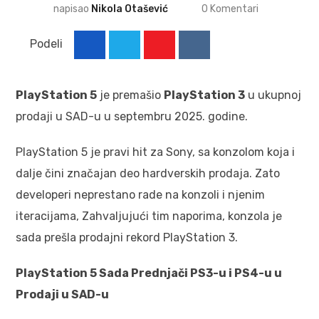
napisao
Nikola Otašević
0
Komentari
Podeli
PlayStation 5
je premašio
PlayStation 3
u ukupnoj
prodaji u SAD-u u septembru 2025. godine.
PlayStation 5 je pravi hit za Sony, sa konzolom koja i
dalje čini značajan deo hardverskih prodaja. Zato
developeri neprestano rade na konzoli i njenim
iteracijama, Zahvaljujući tim naporima, konzola je
sada prešla prodajni rekord PlayStation 3.
PlayStation 5 Sada Prednjači PS3-u i PS4-u u
Prodaji u SAD-u