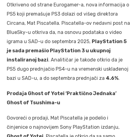
Otkriveno od strane Eurogamer-a, nova informacija o
PS5 koji premašuje PS3 dolazi od višeg direktora
Circana, Mat Piscatella. Piscatella-ov nedavni post na
BlueSky-u otkriva da, na osnovu podataka o video
igrama u SAD-u do septembra 2025,
PlayStation 5
je sada premašio PlayStation 3 u ukupnoj
instaliranoj bazi
. Analitičar je takođe otkrio da je
PS5 dugo prednjačio PS4-u na vremenski usklađenoj
bazi u SAD-u, a do septembra prednjači za
4.6%
.
Prodaja Ghost of Yotei ‘Praktično Jednaka’
Ghost of Tsushima-u
Govoreći o prodaji, Mat Piscatella je podelio i
činjenice o najnovijem Sony PlayStation izdanju,
Ghost of Yotei
. Piscatella je otkrio da sa samo