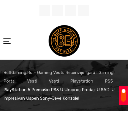
BuffGaming.rs – Gaming Vesti, Recenzije Igara I Gaming
Portal
Vesti
Vesti
Playstation
PS5
PlayStation 5 Premašio PS3 U Ukupnoj Prodaji U SAD-U –
Impresivan Uspeh Sony-Jeve Konzole!