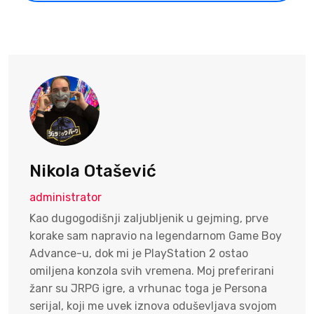
Nikola Otašević
administrator
Kao dugogodišnji zaljubljenik u gejming, prve
korake sam napravio na legendarnom Game Boy
Advance-u, dok mi je PlayStation 2 ostao
omiljena konzola svih vremena. Moj preferirani
žanr su JRPG igre, a vrhunac toga je Persona
serijal, koji me uvek iznova oduševljava svojom