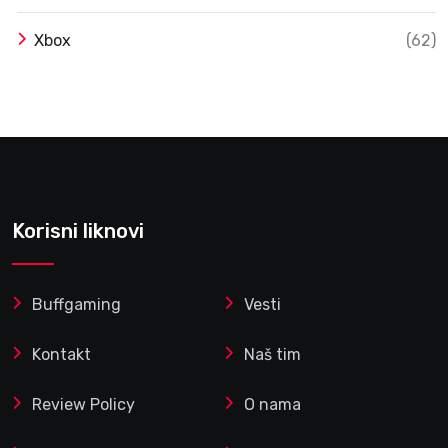
Xbox
(62)
Korisni liknovi
Buffgaming
Vesti
Kontakt
Naš tim
Review Policy
O nama